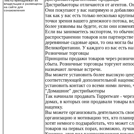
Тексты принадлежат их
владельцам и размещены
Дистрибьюторы отличаются от агентов. О
на сайте для
Они покупают у вас напрямую и добавляют
ознакомления
так как у вас есть только несколько крупн
точки зрения вашего денежного потока, ве
более уязвимы вы будете, если они изменя
Если вы занимаетесь экспортом, то обычн
распространении товаров или партнерстве
деревянные садовые арки, то она могла бы
Великобритании. У каждого из вас есть н
Розничные торговцы
Принципы продажи товаров через розничну
сбыта. Розничные торговцы торгуют непос
назначают личные встречи.
Вы можете установить более высокую цену 
соответствующей дополнительной наценкой
установить контакт со всеми ними лично, 
"Домашние" дистрибьюторы
Так начинали продавать Tupperware - чер
домах, в которых они продавали товары вл
наценку.
Вы можете организовать деятельность свое
организацию и мотивацию тех, кто планир
хотят немного подзаработать, что может сл
товаров на первых порах, возможно, лучше
Конечно, этот вид распространения товаро