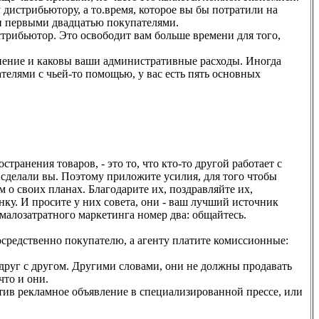
дистрибьютору, а то.время, которое вы бы потратили на
ми первыми двадцатью покупателями.
стрибьютор. Это освободит вам больше времени для того,
ранение и каковы ваши административные расходы. Иногда
телями с чьей-то помощью, у вас есть пять основных
ранения товаров, - это то, что кто-то другой работает с
 сделали вы. Поэтому приложите усилия, для того чтобы
 о своих планах. Благодарите их, поздравляйте их,
ку. И просите у них совета, они - ваш лучший источник
алозатратного маркетинга номер два: общайтесь.
осредственно покупателю, а агенту платите комиссионные:
друг с другом. Другими словами, они не должны продавать
что и они.
ив рекламное объявление в специализированной прессе, или