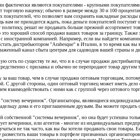
ни фактически являются покупателями - крупными покупателями
 торговую наценку; обычно в размере между 30 и 100 процента
ых покупателей, что позволяет вам сохранять накладные расходы
дь вам не приходится ждать, пока деньги покупателей поступят о
т политику, решат не продавать больше прежний ассортимент тов
о это хороший способ продажи ваших товаров за границу. Также
 с иностранной компанией. Например, если вы найдете компани
 стать дистрибьютором "Arabesque" в Италии, в то время как вы
алаженный канал сбыта центрам для садоводов вашей страны и д
ю сеть по существу те же, что и в случае продажи дистрибьюто
редственно с прилавка и обычно не перепродают товар другим 
за ваш товар, чем в случае продажи оптовым торговцам, потому
. С другой стороны, один оптовый торговец может иметь дело 
чем взаимодействовать с ними как с группой через оптового тор
ез "систему вечеринок". Организаторы, являющиеся индивидуал
адельцу дома и его приглашенным друзьям. Вы можете продать с
й собственной "системы вечеринок", но она будет успешна тольк
ует вечеринки, или агентов - многие из индивидуальных предпр
учаться не так часто, как вы бы хотели продавать свои товары.
 разместить ваши товары в портфеле признанных организаторов в
в применим только к определенным товарам. Не считая Tupperwa