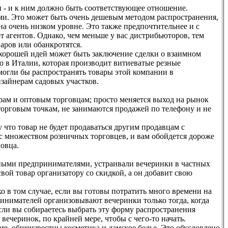
 - и к ним должно быть соответствующее отношение.
ми. Это может быть очень дешевым методом распространения,
 на очень низком уровне. Это также предпочтительнее и с
т агентов. Однако, чем меньше у вас дистрибьюторов, тем
аров или обанкротятся.
 хорошей идей может быть заключение сделки о взаимном
ю в Италии, которая производит витиеватые резные
 могли бы распространять товары этой компании в
изайнерам садовых участков.
рам и оптовым торговцам; просто меняется выход на рынок
торговым точкам, не занимаются продажей по телефону и не
 что товар не будет продаваться другим продавцам с
с множеством розничных торговцев, и вам обойдется дороже
говца.
ьными предпринимателями, устраивали вечеринки в частных
вой товар организатору со скидкой, а он добавит свою
о в том случае, если вы готовы потратить много времени на
инимателей организовывают вечеринки только тогда, когда
 Если вы собираетесь выбрать эту форму распространения
ечеринок, по крайней мере, чтобы с чего-то начать.
re, общеизвестны косметика и дамское белье. Это обусловлено