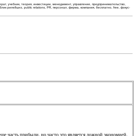
ферат, учебник, теория, инвестиции, менеджмент, управление, предпринимательство,
ик рилейшнз, public relations, PR, персонал, фирма, компания, бесплатно, free, фокус-
ще часть прибыли, но часто это является ложной экономией.