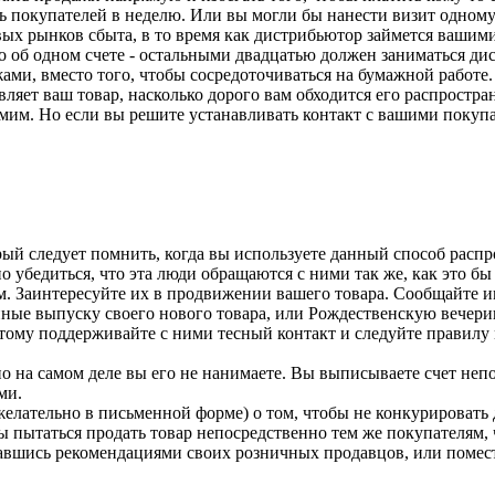
 покупателей в неделю. Или вы могли бы нанести визит одному 
овых рынков сбыта, в то время как дистрибьютор займется ваши
о об одном счете - остальными двадцатью должен заниматься ди
ами, вместо того, чтобы сосредоточиваться на бумажной работе.
авляет ваш товар, насколько дорого вам обходится его распрост
мим. Но если вы решите устанавливать контакт с вашими покупа
й следует помнить, когда вы используете данный способ распрост
 убедиться, что эта люди обращаются с ними так же, как это бы
м. Заинтересуйте их в продвижении вашего товара. Сообщайте им
ные выпуску своего нового товара, или Рождественскую вечерин
му поддерживайте с ними тесный контакт и следуйте правилу м
но на самом деле вы его не нанимаете. Вы выписываете счет неп
ми.
елательно в письменной форме) о том, чтобы не конкурировать 
 пытаться продать товар непосредственно тем же покупателям, 
авшись рекомендациями своих розничных продавцов, или помест