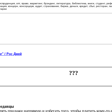
спруденция, опт, право, маркетинг, брэндинг, литература, библиотека, книги, студент, ре
ция, концерн, консорциум, аудит, страхование, биржа, деньги, кредит, сбыт, ресторан, пабл
нтарии
г" / Рос Джей
родавцы
ть продажи напрямую и избегать того, чтобы платить кому-то е