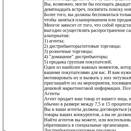
Вы, возможно, могли бы посещать двадцать
девятнадцать встреч, посвятить поиску н
Более того, вы должны беспокоиться тольк
чтобы заняться планированием или продаж
Многое зависит от того, что собой предст
выгодно осуществлять распространение са
альтернатив:
1) агенты;
2) дистрибьюторы/оптовые торговцы;
3) розничные торговцы;
4) "домашние" дистрибьюторы;
5) продажа группам покупателей.
Один из наиболее важных моментов, которы
вашими покупателями для вас. И вам нужно
мотивировать их и вызвать у них энтузиаз
приглашайте их на мероприятия, посвящен
дешевой маркетинговой информации. Поэто
Агенты
Агент продает ваш товар от вашего лица, 
обычно в размере между 7,5 и 15 процента
Вы и ваши агенты должны договориться (ж
товары ваших конкурентов, а вы не должны
Найти агентов вы можете, или воспользов
обратившись в специальные организации.
Дистрибьюторы/оптовые продавцы