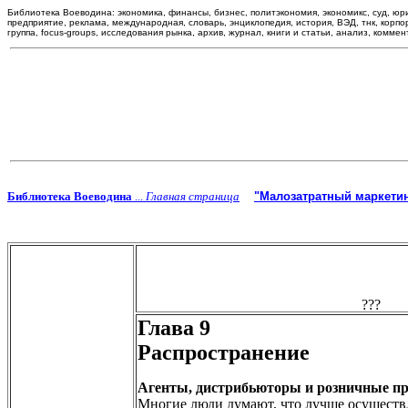
Библиотека Воеводина: экономика, финансы, бизнес, политэкономия, экономикс, суд, юри
предприятие, реклама, международная, словарь, энциклопедия, история, ВЭД, тнк, корпора
группа, focus-groups, исследования рынка, архив, журнал, книги и статьи, анализ, комме
Библиотека Воеводина
...
Главная страница
"Малозатратный маркетин
Глава 9
Распространение
Агенты, дистрибьюторы и розничные п
Многие люди думают, что лучше осуществля