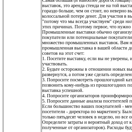
Самая большая (и наиболее дорогостоящая
выставок, это аренда стенда не на той выс
гораздо больше, чем он стоит, но неверно
колоссальной потере денег. Для участия в в
"потому что мы всегда участвуем" среди ни
этих причинах. Поэтому первое, что нужно сд
Промышленные выставки обычно организуютс
покупатели или потенциальные покупатели.
множество промышленных выставок. Вам ну
промышленная выставка в вашей области до
советов на этот счет:
1. Посетите выставку, если вы не уверены, 
участвовать.
2. Будьте осторожны в отношении новых вы
развернутся, а потом уже сделать определе
3. Попросите посмотреть прошлогодний ката
позвонить кому-нибудь из прошлогодних пос
выставка успешной.
4. Попросите организаторов проинформироват
5. Попросите данные анализа посетителей п
Если большинство ваших покупателей - мене
посетители - директора по маркетингу. Был
только пятьдесят человек в неделю, но все
Определите затраты и вероятный доход от 
полученные от организаторов). Расходы бу