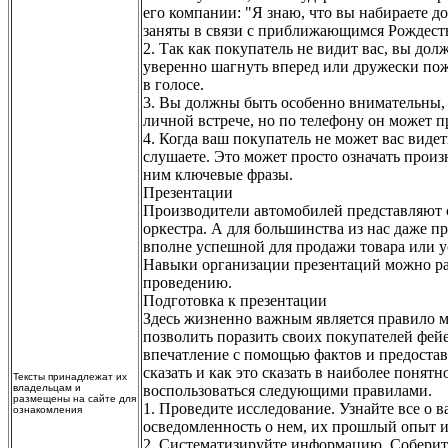
его компании: "Я знаю, что вы набираете д
заняты в связи с приближающимся Рождеств
2. Так как покупатель не видит вас, вы д
уверенно шагнуть вперед или дружески пож
в голосе.
3. Вы должны быть особенно внимательны, н
личной встрече, но по телефону он может 
4. Когда ваш покупатель не может вас видет
слушаете. Это может просто означать произне
ним ключевые фразы.
Презентации
Производители автомобилей представляют 
оркестра. А для большинства из нас даже пр
вполне успешной для продажи товара или у
Навыки организации презентаций можно раз
проведению.
Подготовка к презентации
Здесь жизненно важным является правило м
позволить поразить своих покупателей фей
впечатление с помощью фактов и предоставл
сказать и как это сказать в наиболее поня
Тексты принадлежат их
владельцам и
воспользоваться следующими правилами.
размещены на сайте для
1. Проведите исследование. Узнайте все о 
ознакомления
осведомленность о нем, их прошлый опыт и
2. Систематизируйте информацию. Соберит