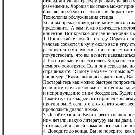
отпечатанную литературу, рекламу вашего у
размещение. Хорошая выставка может принес
больше, но убедитесь, что вы выбираете им
Технология обслуживания стенда
Если вы прежде никогда не занимались этим
представить. А вам нужно выглядеть пост
клиентов. Вот краткое описание основных 
1. Привлекайте людей к стенду. Обратите вн
человек собьются в кучу около вас в углу ст
распростертыми руками", никто не сможет 
почувствовать, что вы начнете навязываться
2. Распознавайте посетителей. Когда посети
немного осмотрятся. Если они серьезные пос
спрашивайте: "Я могу Вам чем-то помочь?" -
например: "Какие вьющиеся растения у Вас
Постарайтесь как можно быстрее попросить
если посетитель не окажется потенциальным
и непринужденно с ним беседовать. Будьте
Помните, что каждый, кто пришел к вашему 
противном. А если это кто-то, кто хочет ве
продолжить диалог позже.
3. Делайте записи. Ведите реестр ваших по
ним детали, какую литературу вы им дали, 
что каждый в вашей команде осознает ценнос
4. Доводите до конца. Вы не поверите, как 