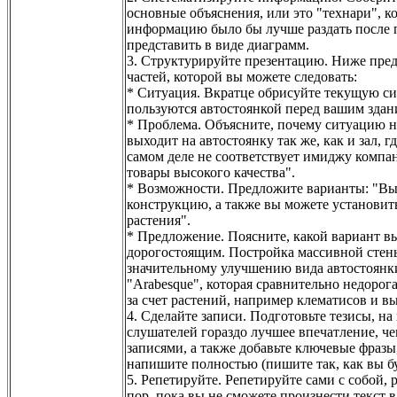
основные объяснения, или это "технари", 
информацию было бы лучше раздать после п
представить в виде диаграмм.
3. Структурируйте презентацию. Ниже предл
частей, которой вы можете следовать:
* Ситуация. Вкратце обрисуйте текущую си
пользуются автостоянкой перед вашим здан
* Проблема. Объясните, почему ситуацию 
выходит на автостоянку так же, как и зал,
самом деле не соответствует имиджу компа
товары высокого качества".
* Возможности. Предложите варианты: "Вы 
конструкцию, а также вы можете установит
растения".
* Предложение. Поясните, какой вариант в
дорогостоящим. Постройка массивной стены
значительному улучшению вида автостоянки
"Arabesque", которая сравнительно недорога
за счет растений, например клематисов и вь
4. Сделайте записи. Подготовьте тезисы, на 
слушателей гораздо лучшее впечатление, че
записями, а также добавьте ключевые фразы,
напишите полностью (пишите так, как вы б
5. Репетируйте. Репетируйте сами с собой, 
пор, пока вы не сможете произнести текст 