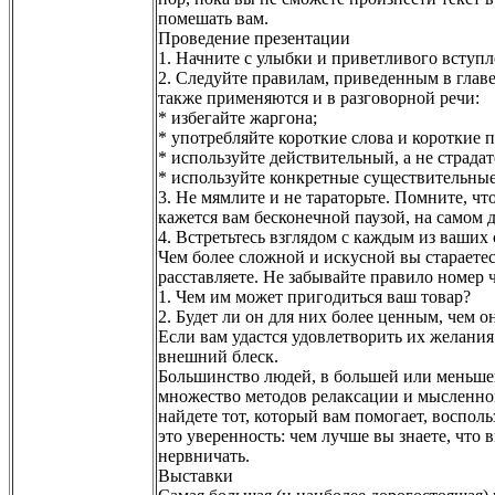
помешать вам.
Проведение презентации
1. Начните с улыбки и приветливого вступл
2. Следуйте правилам, приведенным в главе
также применяются и в разговорной речи:
* избегайте жаргона;
* употребляйте короткие слова и короткие 
* используйте действительный, а не страдат
* используйте конкретные существительные,
3. Не мямлите и не тараторьте. Помните, ч
кажется вам бесконечной паузой, на самом д
4. Встретьтесь взглядом с каждым из ваших
Чем более сложной и искусной вы стараетес
расставляете. Не забывайте правило номер 
1. Чем им может пригодиться ваш товар?
2. Будет ли он для них более ценным, чем он 
Если вам удастся удовлетворить их желания
внешний блеск.
Большинство людей, в большей или меньшей
множество методов релаксации и мысленного
найдете тот, который вам помогает, восполь
это уверенность: чем лучше вы знаете, что 
нервничать.
Выставки