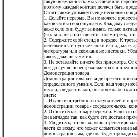
такую возможность: мы установили перспект
поэтому каждый контакт должен быть прод
Стоит также упомянуть еще несколько общ
1. Делайте перерыв. Вы не можете провести 
каковым вы себя ощущаете. Каждому следуе
даже если они будут занимать только пятна
(что вполне стоит сделать - посмотреть, чт
2. Содержите свой стенд в порядке. К трет
пепельницы и пустые чашки из-под кофе, д
литературы или скомканные листовки. Убед
такое, даже не заметив.
3. Не оставляйте ничего без присмотра. От 
всегда лучше перестраховываться и предпол
Демонстрация товара
Демонстрация товара в ходе презентации на
определенного умения. Если ваш товар нео
него и, следовательно, она должна быть жи
знать:
1. Изучите потребности покупателей и опре
демонстрации товара - сосредоточьтесь, кон
2. Относитесь к товару бережно. Если это 
он выглядел так, как будто его достали прям
3. Убедитесь, что вы хорошо отрепетировал
части ко всему, что может сломаться или вы
демонстрацию там, где она будет проходить.