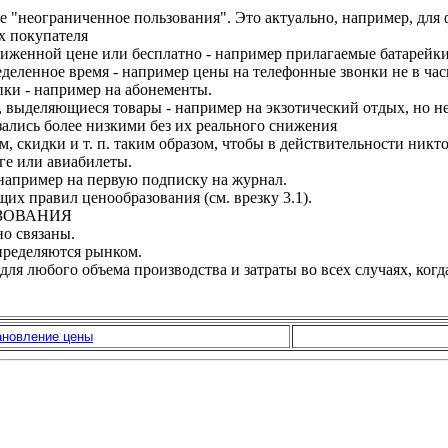
е "неограниченное пользования". Это актуально, например, для ф
х покупателя
иженной цене или бесплатно - например прилагаемые батарейки
еделенное время - например цены на телефонные звонки не в час
пки - например на абонементы.
, выделяющиеся товары - например на экзотический отдых, но н
зались более низкими без их реального снижения
 скидки и т. п. таким образом, чтобы в действительности никт
ге или авиабилеты.
 например на первую подписку на журнал.
их правил ценообразования (см. врезку 3.1).
АЗОВАНИЯ
но связаны.
определяются рынком.
для любого объема производства и затраты во всех случаях, когд
ановление цены