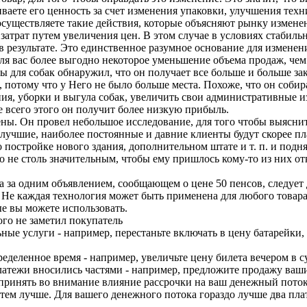
ваете его ценность за счет изменения упаковки, улучшения тех
. осуществляете такие действия, которые объясняют рынку измене
затрат путем увеличения цен. В этом случае в условиях стабил
 результате. Это единственное разумное основание для изменен
о для вас более выгодно некоторое уменьшение объема продаж, 
для собак обнаружил, что он получает все больше и больше зака
, потому что у Него не было больше места. Похоже, что он соби
я, уборки и выгула собак, увеличить свои административные из
е всего этого он получит более низкую прибыль.
ны. Он провел небольшое исследование, для того чтобы выяснить,
о лучшие, наиболее постоянные и давние клиенты будут скорее пл
 о постройке нового здания, дополнительном штате и т. п. и подн
ло не столь значительным, чтобы ему пришлось кому-то из них отк
да за одним объявлением, сообщающем о цене 50 пенсов, следует 
Не каждая технология может быть применена для любого товара 
ые вы можете использовать.
го не заметил покупатель
ные услуги - например, перестаньте включать в цену батарейки, 
еделенное время - например, увеличьте цену билета вечером в с
 платежи вносились частями - например, предложите продажу ваш
 принять во внимание влияние рассрочки на ваш денежный поток
тем лучше. Для вашего денежного потока гораздо лучше два плат