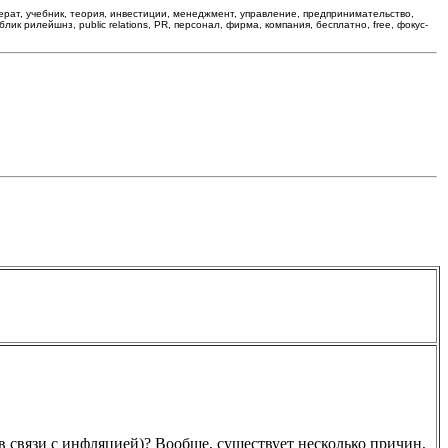
ферат, учебник, теория, инвестиции, менеджмент, управление, предпринимательство,
ик рилейшнз, public relations, PR, персонал, фирма, компания, бесплатно, free, фокус-
в связи с инфляцией)? Вообще, существует несколько причин,