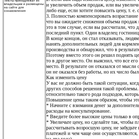
Тексты принадлежат их
владельцам и размещены
и увеличить объем продаж, или вы увеличи
на сайте для
либо еще, если хотите повысить цену, т. е
ознакомления
3. Полностью компенсировать возрастание 
что вы ожидаете снижения объема продаж в
это в том случае, если вы рассчитали, чт
последний пункт. Один владелец гостиницы 
В конце концов, он стал отказывать, людям
нанять дополнительных людей для кормлени
производства и обнаружил, что в результат
Поэтому вместо этого он решил поднять це
то в другое место. Он выяснил, что все ег
место. В результате он отказался от мысли
он не оказался без работы, но их число бы
Как изменить цену
У вас не должно быть такой ситуации, ког
других способов решения такой проблемы. 
относительно такого рода подходов, котор
Повышение цены таким образом, чтобы это
* Начните с взимания денег за дополнитель
расходы на консультирование.
* Введите более высокие цены только в опр
* Увеличьте цену, но сделайте так, чтобы
рассчитывать возросшую цену, не забудьте
платежей и чем чаще они осуществляются, 
на два года).