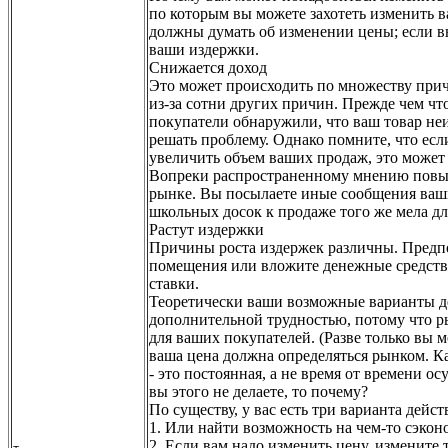
по которым вы можете захотеть изменить в
должны думать об изменении цены; если вы
ваши издержки.
Снижается доход
Это может происходить по множеству причи
из-за сотни других причин. Прежде чем чт
покупатели обнаружили, что ваш товар не
решать проблему. Однако помните, что если
увеличить объем ваших продаж, это может
Вопреки распространенному мнению повыше
рынке. Вы посылаете иные сообщения ваши
школьных досок к продаже того же мела дл
Растут издержки
Причины роста издержек различны. Предпо
помещения или вложите денежные средства
ставки.
Теоретически ваши возможные варианты де
дополнительной трудностью, потому что р
для ваших покупателей. (Разве только вы 
ваша цена должна определяться рынком. К
- это постоянная, а не время от времени о
вы этого не делаете, то почему?
По существу, у вас есть три варианта дейс
1. Или найти возможность на чем-то сэкон
2. Если вам надо изменить цену, измените 