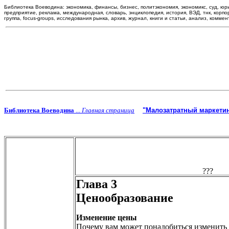
Библиотека Воеводина: экономика, финансы, бизнес, политэкономия, экономикс, суд, юри
предприятие, реклама, международная, словарь, энциклопедия, история, ВЭД, тнк, корпора
группа, focus-groups, исследования рынка, архив, журнал, книги и статьи, анализ, комме
Библиотека Воеводина
...
Главная страница
"Малозатратный маркетин
Глава 3
Ценообразование
Изменение цены
Почему вам может понадобиться изменить ц