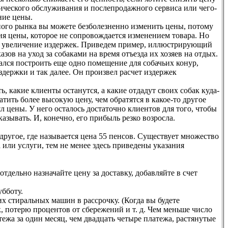
нического обслуживания и послепродажного сервиса или чего-
ние цены.
ьного рынка вы можете безболезненно изменить цены, потому
ия цены, которое не сопровождается изменением товара. Но
чем увеличение издержек. Приведем пример, иллюстрирующий
зов на уход за собаками на время отъезда их хозяев на отдых.
рался построить еще одно помещение для собачьих конур,
держки и так далее. Он произвел расчет издержек
 какие клиенты останутся, а какие отдадут своих собак куда-
атить более высокую цену, чем обратятся в какое-то другое
ял цены. У него осталось достаточно клиентов для того, чтобы
азывать. И, конечно, его прибыль резко возросла.
другое, где называется цена 55 пенсов. Существует множество
или услуги, тем не менее здесь приведены указания
отдельно назначайте цену за доставку, добавляйте в счет
убботу.
их стиральных машин в рассрочку. (Когда вы будете
, потерю процентов от сбережений и т. д. Чем меньше число
ежа за один месяц, чем двадцать четыре платежа, растянутые