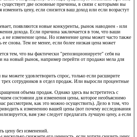
о существует две основные причины, в связи с которыми вы
 изменить цену, если снизится ваш доход или если возрастут
ревает, появляются новые конкуренты, рынок наводнен - или
ения дохода. Если причина заключается в том, что ваши
, а не изменение цены. Но изменение цены может часто также
 ее снова. Тем не менее, если более низкая цена может
ся тем, что вы фактически "репозиционируете" себя на
и на новый рынок, например перейти от продажи мела для
 вы можете удовлетворить спрос, только если расширите
у трех сотрудников в отдел продаж. Или выросли процентные
ращения объема продаж. Однако здесь вы встретитесь с
учшем состоянии для изменения цены, которое необъяснимо
ас рассмотрим, как это можно осуществить). Дело в том, что
приводить к изменению вашей цены (вот почему исследования
билизируется, вам уже следует предлагать лучшую цену, а если
ть цену без изменений.
вы несколько снижаете его ценность, если хотите снизить цену