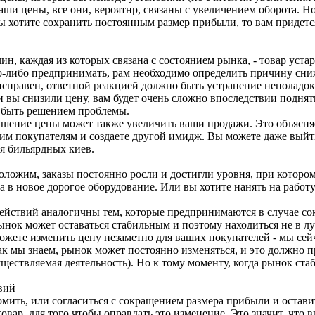
аши цены, все они, вероятнр, связаны с увеличением оборота. Н
 хотите сохранить постоянным размер прибыли, то вам придется
н, каждая из которых связана с состоянием рынка, - товар уста
о-либо предпринимать, рам необходимо определить причину сниж
исправен, ответной реакцией должно быть устранение неполадок
 вы снизили цену, вам будет очень сложно впоследствии поднять
 быть решением проблемы.
ние цены может также увеличить ваши продажи. Это объясняет
м покупателям и создаете другой имидж. Вы можете даже выйт
я бильярдных киев.
ложим, заказы постоянно росли и достигли уровня, при котором
 в новое дорогое оборудование. Или вы хотите нанять на работ
йствий аналогичны тем, которые предпринимаются в случае сок
ынок может оставаться стабильным и поэтому находиться не в л
можете изменить цену незаметно для ваших покупателей - мы сейч
ак мы знаем, рынок может постоянно изменяться, и это должно 
существляемая деятельность). Но к тому моменту, когда рынок ста
твий
омить, или согласиться с сокращением размера прибыли и остави
товар, для того чтобы оправдать это изменение. Это значит, что 