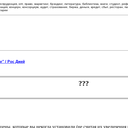
спруденция, опт, право, маркетинг, брэндинг, литература, библиотека, книги, студент, ре
ция, концерн, консорциум, аудит, страхование, биржа, деньги, кредит, сбыт, ресторан, пабл
нтарии
г" / Рос Джей
ены, которые вы некогда установили (не считая их увеличения 