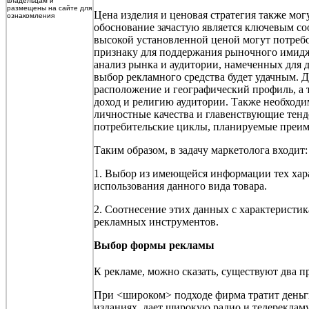
владельцам и
размещены на сайте для
Цена изделия и ценовая стратегия также мог
ознакомления
обоснование зачастую является ключевым со
высокой установленной ценой могут потреб
признаку для поддержания рыночного имидж
анализ рынка и аудитории, намеченных для д
выбор рекламного средства будет удачным. 
расположение и географический профиль, а 
доход и религию аудитории. Также необходи
личностные качества и главенствующие тенд
потребительские циклы, планируемые преиму
Таким образом, в задачу маркетолога входит:
1. Выбор из имеющейся информации тех хара
использования данного вида товара.
2. Соотнесение этих данных с характерист
рекламных инструментов.
Выбор формы рекламы
К рекламе, можно сказать, существуют два
При <широком> подходе фирма тратит деньги 
изданиях, дает широкую радио и телерекламу