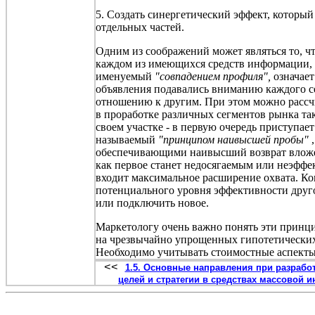
5. Создать синергетический эффект, который
отдельных частей.
Одним из соображений может являться то, ч
каждом из имеющихся средств информации, то
именуемый
"совпадением профиля",
означает
объявления подавались вниманию каждого с
отношению к другим. При этом можно рассчи
в проработке различных сегментов рынка так
своем участке - в первую очередь приступае
называемый
"принципом наивысшей пробы"
обеспечивающими наивысший возврат вложенн
как первое станет недосягаемым или неэффе
входит максимальное расширение охвата. Ко
потенциального уровня эффективности друго
или подключить новое.
Маркетологу очень важно понять эти принц
на чрезвычайно упрощенных гипотетических
Необходимо учитывать стоимостные аспекты
<<
1.5. Основные направления при разрабо
целей и стратегии в средствах массовой