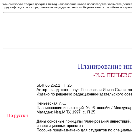
экономическая теория предмет метод направление школа производство хозяйство деятел
труд инфляция спрос предложение государство налоги бюджет капитал прибыль прогрес
Планирование ин
-И.С. ПЕНЬЕВС
ББК 65.262.1 П 25
Автор - канд. экон. наук Пеньевская Ирина Станисл
Издано по решению редакционно-издательского сов
Пеньевская И.С.
Планирование инвестиций: Учеб. пособие/ Междунаро
Магадан: Изд.МПУ, 1997. с. П 25
По русски
Даны основные принципы планирования инвестиций,
инвестиционных проектов.
Пособие предназначено для студентов по специаль