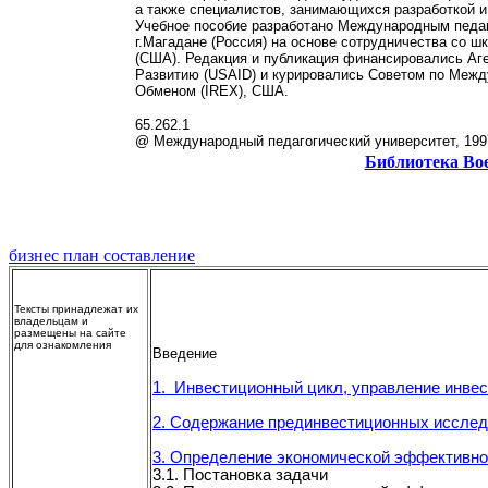
а также специалистов, занимающихся разработкой и
Учебное пособие разработано Международным педаг
г.Магадане (Россия) на основе сотрудничества со ш
(США). Редакция и публикация финансировались Аг
Развитию (USAID) и курировались Советом по Меж
Обменом (IREX), США.
65.262.1
@ Международный педагогический университет, 199
Библиотека Во
бизнес план составление
Тексты принадлежат их
владельцам и
размещены на сайте
для ознакомления
Введение
1.
Инвестиционный цикл, управление инве
2. Содержание прединвестиционных иссле
3. Определение экономической эффективно
3.1. Постановка задачи