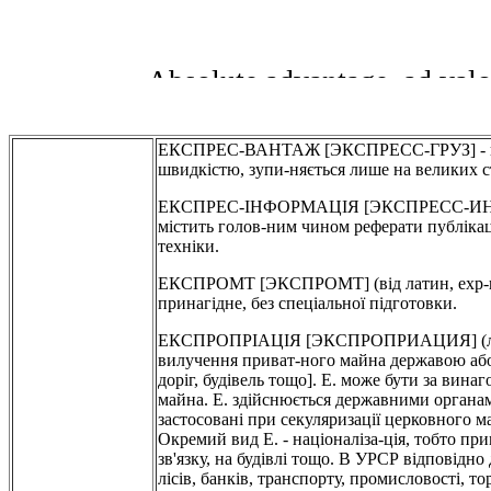
ЕКСПРЕС-ВАНТАЖ [ЭКСПРЕСС-ГРУЗ] - вант
швидкістю, зупи-няється лише на великих с
ЕКСПРЕС-ІНФОРМАЦІЯ [ЭКСПРЕСС-ИНФОРМ
містить голов-ним чином реферати публікаці
техніки.
ЕКСПРОМТ [ЭКСПРОМТ] (від латин, exp-romtu
принагідне, без спеціальної підготовки.
ЕКСПРОПРІАЦІЯ [ЭКСПРОПРИАЦИЯ] (ла-тин. 
вилучення приват-ного майна державою або 
доріг, будівель тощо]. Е. може бути за винаг
майна. Е. здійснюється державними органами
застосовані при секуляризації церковного м
Окремий вид Е. - націоналіза-ція, тобто пр
зв'язку, на будівлі тощо. В УРСР відповідно
лісів, банків, транспорту, промисловості, т