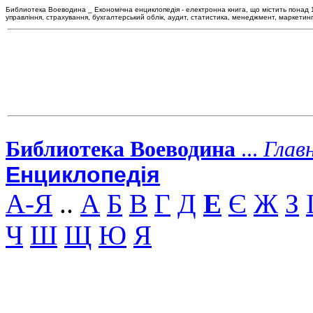
Библиотека Воеводина _ Економічна енциклопедія - електронна книга, що містить понад 120
управління, страхування, бухгалтерський облік, аудит, статистика, менеджмент, маркетин
Библиотека Воеводина
...
Глав
Енциклопедія
А-Я
..
А
Б
В
Г
Д
Е
Є
Ж
З
Ч
Ш
Щ
Ю
Я