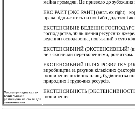
майна громадян. Це призвело до зубожіння 
ЕКС-РАЙТ [ЭКС-РАЙТ] (англ. ex-right) - ко
права підпи-сатись на нові або додаткові ак
ЕКСТЕНСИВНЕ ВЕДЕННЯ ГОСПОДАРСТВ
господарства, збіль-шення ресурсних джере
ведення господарства, пов'язаний з суто кі
ЕКСТЕНСИВНИЙ (ЭКСТЕНСИВНЫЙ] (від латин
не з якісни-ми перетвореннями, розвитком.
ЕКСТЕНСИВНИЙ ШЛЯХ РОЗВИТКУ [ЭКСТЕ
виробництва за рахунок кількісних факторів
розширення посівних площ, будівництва нов
природних і трудо-вих ресурсів.
ЕКСТЕНСИВНІСТЬ [ЭКСТЕНСИВНОСТЬ] (латин
Тексты принадлежат их
владельцам и
розширення.
размещены на сайте для
ознакомления.