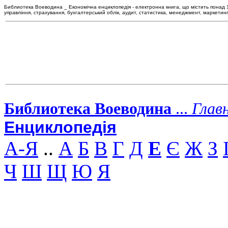
Библиотека Воеводина _ Економічна енциклопедія - електронна книга, що містить понад 120
управління, страхування, бухгалтерський облік, аудит, статистика, менеджмент, маркетин
Библиотека Воеводина
...
Глав
Енциклопедія
А-Я
..
А
Б
В
Г
Д
Е
Є
Ж
З
Ч
Ш
Щ
Ю
Я