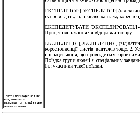
батьків-щини зі зміною або втратою громад
ЕКСПЕДИТОР [ЭКСПЕДИТОР] (від латин. expe
супрово-дить, відправляє вантажі, кореспо
ЕКСПЕДИТУВАТИ [ЭКСПЕДИРОВАТЬ] - відпра
Процес одер-жання чи відправки товару.
ЕКСПЕДИЦІЯ [ЭКСПЕДИЦИЯ] (від латин. expe
кореспонденції, листів, вантажів тощо. 2. У
операція, акція, що прово-диться збройними 
Поїздка групи людей зі спеціальним завдання
ін.; учасники такої поїздки.
Тексты принадлежат их
владельцам и
размещены на сайте для
ознакомления.