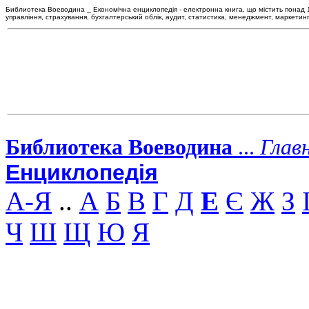
Библиотека Воеводина _ Економічна енциклопедія - електронна книга, що містить понад 120
управління, страхування, бухгалтерський облік, аудит, статистика, менеджмент, маркетин
Библиотека Воеводина
...
Глав
Енциклопедія
А-Я
..
А
Б
В
Г
Д
Е
Є
Ж
З
Ч
Ш
Щ
Ю
Я