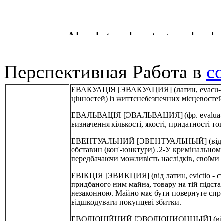
Перспективная Работа в
с
ЕВАКУАЦІЯ [ЭВАКУАЦИЯ] (латин, evacu- ati
цінностей) із життєнебезпечних місцевостей,
ЕВАЛЬВАЦІЯ [ЭВАЛЬВАЦИЯ] (фр. evalua- tion.
визначення кількості, якості, придатності т
ЕВЕНТУАЛЬНИЙ [ЭВЕНТУАЛЬНЫЙ] (від латин,
обставин (кон'-юнктури) .2-У кримінальному 
передбачаючи можливість наслідків, своїми д
ЕВІКЦІЯ [ЭВИКЦИЯ] (від латин, evictio - ст
придбаного ним майна, товару на тій підста
незаконною. Майно має бути повернуте спра
відшкодувати покупцеві збитки.
ЕВОЛЮЦІЙНИЙ [ЭВОЛЮЦИОННЫЙ] (від латин,