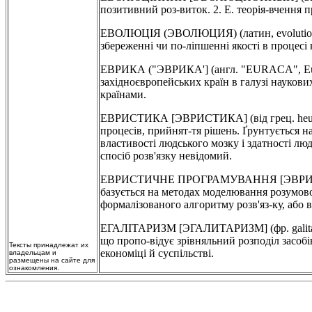
позитивний роз-виток. 2. Е. теорія-вчення 
ЕВОЛЮЦІЯ (ЭВОЛЮЦИЯ) (латин, evolutio - р
збереженні чи по-ліпшенні якості в процесі 
ЕВРИКА ("ЭВРИКА'] (англ. "EURACA", Europ
західноєвропейських країн в галузі наукови
країнами.
ЕВРИСТИКА [ЭВРИСТИКА] (від грец. heu-ris
процесів, прийнят-тя рішень. Ґрунтується на 
властивості людського мозку і здатності лю
спосіб розв'язку невідомий.
ЕВРИСТИЧНЕ ПРОГРАМУВАННЯ [ЭВРИСТ
базується на методах моделювання розумової 
формалізованого алгоритму розв'яз-ку, або 
ЕГАЛІТАРИЗМ [ЭГАЛИТАРИЗМ] (фр. galita-risme
що пропо-відує зрівняльний розподіл засобі
Тексты принадлежат их
економіці й суспільстві.
владельцам и
размещены на сайте для
ознакомления.