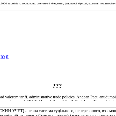
00 термінів та визначень: економічні, бюджетні, фінансові, біржові, валютні, податкові пи
Ю
Я
ЧЕТ] - певна система суцільного, неперервного, взаємопов'я
ганізацій, установ, об'єднань, галузей і народного господарства 