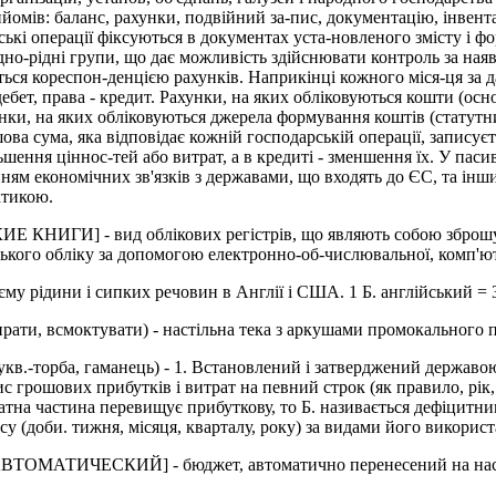
ийомів: баланс, рахунки, подвійний за-пис, документацію, інвент
ькі операції фіксуються в документах уста-новленого змісту і фор
но-рідні групи, що дає можливість здійснювати контроль за наявн
ться кореспон-денцією рахунків. Наприкінці кожного міся-ця за 
бет, права - кредит. Рахунки, на яких обліковуються кошти (осно
хунки, на яких обліковуються джерела формування коштів (статутн
ва сума, яка відповідає кожній господарській операції, записуєтьс
льшення ціннос-тей або витрат, а в кредиті - зменшення їх. У па
нням економічних зв'язків з державами, що входять до ЄС, та інш
ктикою.
ГИ] - вид облікових регістрів, що являють собою зброшуров
ського обліку за допомогою електронно-об-числювальної, комп'ют
му рідини і сипких речовин в Англії і США. 1 Б. англійський = 
рати, всмоктувати) - настільна тека з аркушами промокального па
в.-торба, гаманець) - 1. Встановлений і затверджений державою,
 грошових прибутків і витрат на певний строк (як правило, рік, п
ратна частина перевищує прибуткову, то Б. називається дефіцитн
асу (доби. тижня, місяця, кварталу, року) за видами його викорис
ЕСКИЙ] - бюджет, автоматично перенесений на наступний 