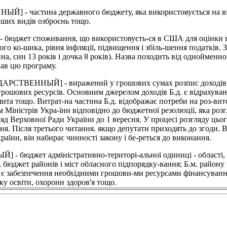
астина державного бюджету, яка використовується на військ
інших видів озброєнь тощо.
ет споживання, що використовуєть-ся в США для оцінки варто
о ко-шика, рівня інфляції, підвищення і збіль-шення податків. З
ина, син 13 років і дочка 8 років). Назва походить від однойменн
вав цю програму.
НЫЙ] - виражений у грошових сумах розпис доходів, які н
рошових ресурсів. Основним джерелом доходів Б.д. є відрахуванн
мита тощо. Витрат-на частина Б.д. відображає потреби на роз-вит
том Міністрів Укра-їни відповідно до бюджетної резолюції, яка ро
яд Верховної Ради України до 1 вересня. У процесі розгляду цього
ння. Після третього читання. якщо депутати приходять до згоди.
їни, він набирає чинності закону і бе-реться до виконання.
ет адміністративно-територі-альної одиниці - області, райо
, бюджет районів і міст обласного підпорядку-вання; Б.м. район
. є забезпечення необхідними грошови-ми ресурсами фінансування
ку освіти, охорони здоров'я тощо.