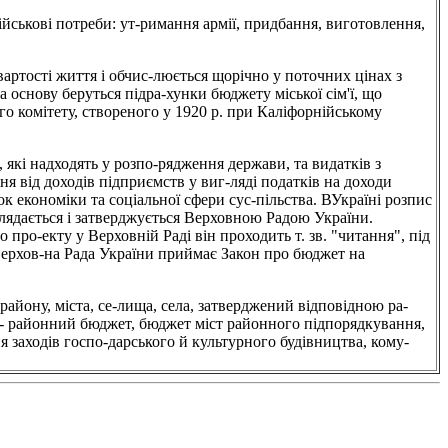
ові потреби: ут-римання армії, придбання, виготовлення,
сті життя і обчис-люється щорічно у поточних цінах з
а основу беруться підра-хунки бюджету міської сім'ї, що
ого комітету, створеного у 1920 р. при Каліфорнійському
адходять у розпо-рядження держави, та видатків з
я від доходів підприємств у виг-ляді податків на доходи
ок економіки та соціальної сфери сус-пільства. ВУкраїні розпис
зглядається і затверджується Верховною Радою України.
 про-екту у Верховній Раді він проходить т. зв. "читання", під
 Верхов-на Рада України приймає Закон про бюджет на
ну, міста, се-лища, села, затверджений відповідною ра-
у - районний бюджет, бюджет міст районного підпорядкування,
 заходів госпо-дарського й культурного будівництва, кому-