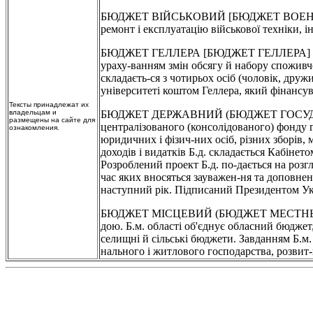
БЮДЖЕТ ВІЙСЬКОВИЙ [БЮДЖЕТ ВОЕННЫЙ] - ч
ремонт і експлуатацію військової техніки, 
БЮДЖЕТ ГЕЛЛЕРА [БЮДЖЕТ ГЕЛЛЕРА] - бюдж
ураху-ванням змін обсягу й набору споживчог
складаєть-ся з чотирьох осіб (чоловік, друж
університеті коштом Геллера, який фінансу
Тексты принадлежат их
владельцам и
БЮДЖЕТ ДЕРЖАВНИЙ (БЮДЖЕТ ГОСУДАРСТВЕН
размещены на сайте для
централізованого (консолідованого) фонду г
ознакомления.
юридичних і фізич-них осіб, різних зборів, 
доходів і видатків Б.д. складається Кабіне
Розроблений проект Б.д. по-дається на розгл
час яких вносяться зауважен-ня та доповне
наступний рік. Підписаний Президентом Укра
БЮДЖЕТ МІСЦЕВИЙ (БЮДЖЕТ МЕСТНЫЙ] - бюдж
дою. Б.м. області об'єднує обласний бюджет
селищні й сільські бюджети. Завданням Б.м
нального і житлового господарства, розвит-