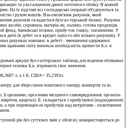
аризацію та уза-гальнення даних поточного обліку. В кожній
ми. На їх підставі всі господарські операції об'єднуються та
істю і рухом коштів. Вза-ємозв'язок рахунків, який
даними рахунків складається бухгал-терський баланс. Рахунки
вні засоби, сировина, матеріа-ли, паливо, готова продукція,
ий фонд, банківські позики, прибу-ток тощо),- пасивними. У
я двічі (в дебет та в кредит одно-го або кількох рахунків). У
сивних рахунках навпаки: в дебеті - зменшення одержаних
ими країнами світу виникла необхід-ність привести Б.о. в
ані аркуші бух-галтерських таблиць для ведення облікових
ерної техніки Б.к. втрачають своє значення.
36,3687 л, а 1 Б. США= 35,2393л.
перу для збері-гання поштового паперу, конвертів та ін.
 її органами, орга-нами місцевого самоврядування, організа-
івріччя, квартал). Б. складається з прибуткової (надходження)
им, а при перевищен-ні прибутків над витратами - позитивним
тання.
рік без суттєвих змін у обсягах; використовується до