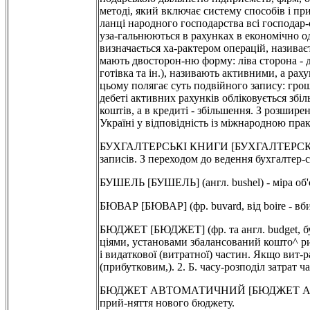
методі, який включає систему способів і пр
ланці народного господарства всі господар-с
уза-гальнюються в рахунках в економічно од
визначається ха-рактером операцій, називає
мають двосторон-ню форму: ліва сторона - де
готівка та ін.), називають активними, а ра
цьому полягає суть подвійного запису: грошо
дебеті активних рахунків обліковується збі
коштів, а в кредиті - збільшення. З розшире
Україні у відповідність із міжнародною пра
БУХГАЛТЕРСЬКІ КНИГИ [БУХГАЛТЕРСКИЕ КНИ
записів. З переходом до ведення бухгалтер-
БУШЕЛЬ [БУШЕЛЬ] (англ. bushel) - міра об'є
БЮВАР [БЮВАР] (фр. buvard, від boire - вби
БЮДЖЕТ [БЮДЖЕТ] (фр. та англ. budget, бук
ціями, установами збалансований кошто^ рис
і видаткової (витратної) частин. Якщо вит-
(прибутковим,). 2. Б. часу-розподіл затрат ч
БЮДЖЕТ АВТОМАТИЧНИЙ [БЮДЖЕТ АВТОМАТИЧ
прий-няття нового бюджету.