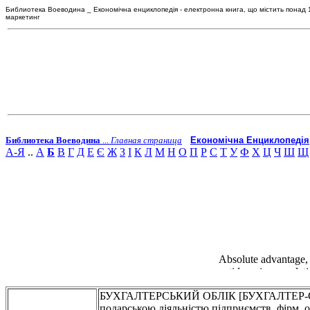
Библиотека Воеводина _ Економічна енциклопедія - електронна книга, що містить понад 120
маркетинг
Библиотека Воеводина
...
Главная страница
Економічна Енциклопедія
А-Я
..
А
Б
В
Г
Д
Е
Є
Ж
З
І
К
Л
М
Н
О
П
Р
С
Т
У
Ф
Х
Ц
Ч
Ш
Щ
БУХГАЛТЕРСЬКИЙ ОБЛІК [БУХГАЛТЕР-СКИЙ У
подарською діяльністю підприємств, фірм, ор