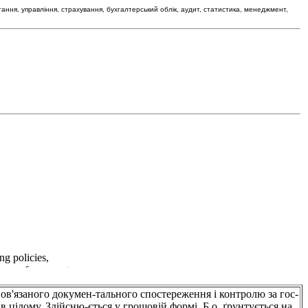
тання, управління, страхування, бухгалтерський облік, аудит, статистика, менеджмент,
заного докумен-тального спостереження і контролю за гос-
в цілому. Здійсню-ється у грошовій формі. Б.о. ґрунтується на