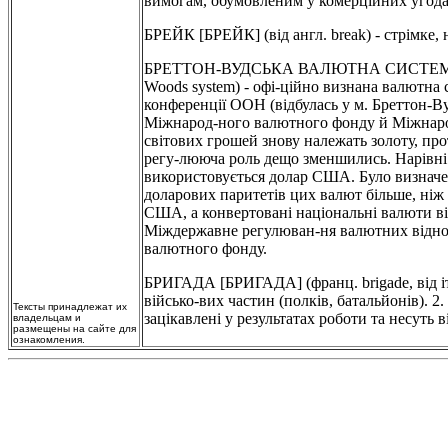
вимогам, обумовленим у комерційних угода
БРЕЙК [БРЕЙК] (від англ. break) - стрімке, 
БРЕТТОН-ВУДСЬКА ВАЛЮТНА СИСТЕМА [
Woods system) - офі-ційно визнана валютна 
конференції ООН (відбулась у м. Бреттон-В
Міжнарод-ного валютного фонду й Міжнародн
світових грошей знову належать золоту, пр
регу-лююча роль дещо зменшились. Нарівні і
використовується долар США. Було визначен
доларових паритетів цих валют більше, ніж
США, а конвертовані національні валюти ві
Міждержавне регулюван-ня валютних відно
валютного фонду.
БРИГАДА [БРИГАДА] (франц. brigade, від італ.
військо-вих частин (полків, батальйонів). 2
Тексты принадлежат их
зацікавлені у результатах роботи та несуть ві
владельцам и
размещены на сайте для
ознакомления.