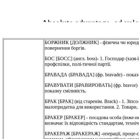
БОРЖНИК [ДОЛЖНИК] - фізична чи юридична 
повернення боргів.
БОС [БОСС] (англ. boss)- 1. Господар (хазя-
профспілки, полі-тичної партії.
БРАВАДА (БРАВАДА] (фр. bravade) - показ-н
БРАВУВАТИ [БРАВИРОВАТЬ] (фр. bravor) - у
показну сміливість.
БРАК [БРАК] (від старенім. Brack) - 1. Зіпс
малопридатна для використання. 2. Товари, 
БРАКЕР [БРАКЕР] - посадова особа (інже-нер,
визначає їх відповідність стандартам, техн
БРАКЕРАЖ [БРАКЕРАЖ] -операції, проце-си п