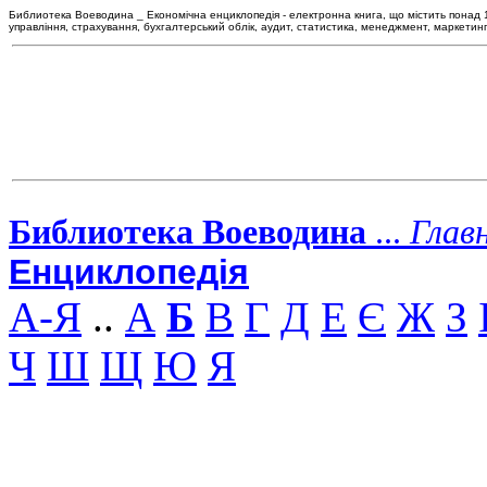
Библиотека Воеводина _ Економічна енциклопедія - електронна книга, що містить понад 120
управління, страхування, бухгалтерський облік, аудит, статистика, менеджмент, маркетин
Библиотека Воеводина
...
Глав
Енциклопедія
А-Я
..
А
Б
В
Г
Д
Е
Є
Ж
З
Ч
Ш
Щ
Ю
Я