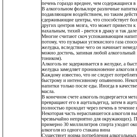
печень гораздо вреднее, чем содержащиеся в 
В алкогольном фольклоре различные напитки
подавляющим воздействием, но таким действ
сдерживающие центры, что способствует бол
других центров мозга, что может привести 
нахальным, тихий - рвется в драку и так дале
Многие считают скоч успокаивающим напитко
потому, что пузырьки углекислого газа спо
желудка, вследствие чего он начинает немед
можно достичь, запивая любой алкогольный 
тоником).
Алкоголь не задерживается в желудке, а быст
желудка замедляет проникновение алкоголя в
Каждому известно, что не следует потреблят
быстрому и интенсивному опьянению. Некот
напитки только после еды. Иногда в качеств
масла.
В конечном счете алкоголь подвергается мет
превращают его в ацетальдегид, затем в ацета
полностью проходит через печень в течение
Некоторая часть нераспавшегося алкоголя вы
чрезвычайно неприятно для окружающих). Пе
примерно 30 миллилитров спирта уходит окол
алкоголя из одного стакана вина
Существует норма потребления алкогольных