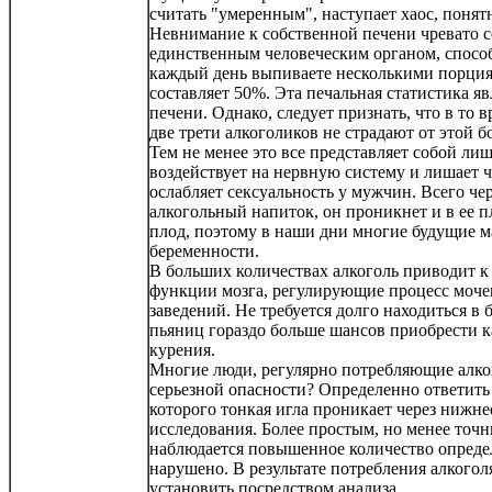
считать "умеренным", наступает хаос, понят
Невнимание к собственной печени чревато се
единственным человеческим органом, способн
каждый день выпиваете несколькими порция
составляет 50%. Эта печальная статистика яв
печени. Однако, следует признать, что в то
две трети алкоголиков не страдают от этой б
Тем не менее это все представляет собой ли
воздействует на нервную систему и лишает 
ослабляет сексуальность у мужчин. Всего че
алкогольный напиток, он проникнет и в ее пл
плод, поэтому в наши дни многие будущие м
беременности.
В больших количествах алкоголь приводит к
функции мозга, регулирующие процесс моче
заведений. Не требуется долго находиться в 
пьяниц гораздо больше шансов приобрести ка
курения.
Многие люди, регулярно потребляющие алког
серьезной опасности? Определенно ответить 
которого тонкая игла проникает через нижне
исследования. Более простым, но менее точ
наблюдается повышенное количество определ
нарушено. В результате потребления алкого
установить посредством анализа.