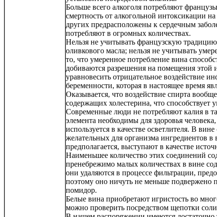
Больше всего алкоголя потребляют французы.
смертность от алкогольной интоксикации на
других предрасположены к сердечным заболе
потребляют в огромных количествах.
Нельзя не учитывать французскую традицию
оливкового масла; нельзя не учитывать умер
то, что умеренное потребление вина способ
добиваются разрешения на помещения этой и
уравновесить отрицательное воздействие ин
беременности, которая в настоящее время явл
Оказывается, что воздействие спирта вообще,
содержащих холестерина, что способствует 
Современные люди не потребляют калия в та
элемента необходимы для здоровья человека,
используется в качестве осветлителя. В вине
желательных для организма ингредиентов в 
предполагается, выступают в качестве исто
Наименьшее количество этих соединений сод
пренебрежимо малых количествах в вине со
они удаляются в процессе фильтрации, пред
поэтому оно ничуть не меньше подвержено п
помидор.
Белые вина приобретают игристость во мно
можно проверить посредством щепотки соли
В нашем распоряжении имеются достаточно 