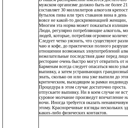
мужском организме должно быть не более 21 
составляет 30 миллилитров алкоголя крепост
бутылок пива или трех стаканов вина в день
вовсе не какой-то дискриминацией женщин, 
Многим эта норма может показаться излишне 
Люди, регулярно потребляющие алкоголь, мог
людей, которые, потребляя огромное количе
Следует четко уяснить, что существуют разл
чаю и кофе, до практически полного разруше
отношении возможных злоупотреблений алког
нежелательные последствия даже перед лиц
ресторане очень быстро могут отвратить от н
Барменам всегда следует опасаться мило ул
выпивку, а затем устраивающих грандиозный
знать, сколько он или она уже выпили до эт
критическим, выходящим за рамки индивид
Процедура в этом случае достаточно проста. 
отпускаете выпивку. Ни в коем случае не вс
суровое молчание произведут впечатление н
ночи. Иногда требуется оказать ненавязчив
этому. Красноречивые взгляды нескольких з
каких-либо физических контактов.