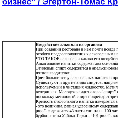
бизнес" / Эгертон-Томас К
Воздействие алкоголя на организм
При создании ресторана в нем почти всегда 
особого предрасположения к алкогольным на
ЧТО ТАКОЕ алкоголь и каково его воздейств
Алкогольные напитки содержат два основных
Этиловый спирт содержится в апельсиновом и
пятновыводителях.
Цвет большинству алкогольных напитков при
Существуют и другие виды спиртов, наприме
используемый в чистящих жидкостях. Метил
вечеринках. Молодежь видит слово "спирт" и 
поскольку метиловый спирт повреждает зрит
Крепость алкогольного напитка измеряется в
- это величина, равная удвоенному содержан
proof" содержится 43 части спирта на 100 ча
бурбоны типа Уайльд Тэрки - "101 proof", в