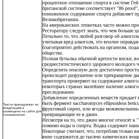
процентное отношение спирта в системе Гей-
британской системе соответствует "86 proof"
пониженное содержание спирта добавляет п
Великобритании.
На американских этикетках часто можно проч
Ресторатору следует знать, что чем больше 
Печально то, что любой разговор об алкого
учитывая вред алкоголя, это вполне оправд
благоприятно действовать на организм, под
обществе.
Полная бутылка обычной крепости виски, вод
среднестатистического здорового молодого ч
Определить опасную дозу достаточно просто.
происходит разрушение или прекращение дыха
транспорта проверяют на содержание алкогол
некоторых странах малейшее наличие алкогол
преследование.
Добавление определенных веществ придает к
быть фермент saccharomyces ellipsoideus bet
Тексты принадлежат их
владельцам и
фруктовый сироп, или ягоды можжевельника,
размещены на сайте для
превращающие ее в джин.
ознакомления.
Несмотря на то, что джин многие относят к
помимо воды и спирта. Водка содержит наи
Некоторые считают, что, потребляя только в
вине содержится до тысячи химических веще