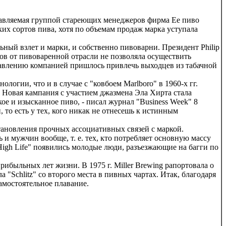
 управляемая группой стареющих менеджеров фирма Ее пиво
ких сортов пива, хотя по объемам продаж марка уступала
ьный взлет и марки, и собственно пивоварни. Президент Philip
ов от пивоваренной отрасли не позволяла осуществить
правлению компанией пришлось привлечь выходцев из табачной
огии, что и в случае с "ковбоем Marlboro" в 1960-х гг.
. Новая кампания с участием джазмена Эла Хирта стала
е и изысканное пиво, - писал журнал "Business Week" 8
, то есть у тех, кого никак не отнесешь к истинным
ановления прочных ассоциативных связей с маркой.
 и мужчин вообще, т. е. тех, кто потребляет основную массу
High Life" появились молодые люди, разъезжающие на багги по
рибыльных лет жизни. В 1975 г. Miller Brewing рапортовала о
а "Schlitz" со второго места в пивных чартах. Итак, благодаря
самостоятельное плавание.