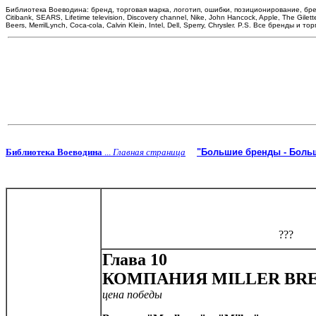
Библиотека Воеводина: бренд, торговая марка, логотип, ошибки, позиционирование, брендинг
Citibank, SEARS, Lifetime television, Discovery channel, Nike, John Hancock, Apple, The Gi
Beers, MerrilLynch, Coca-cola, Calvin Klein, Intel, Dell, Sperry, Chrysler. P.S. Все бренды
Библиотека Воеводина
...
Главная страница
"Большие бренды - Больш
Глава 10
КОМПАНИЯ MILLER BR
цена победы