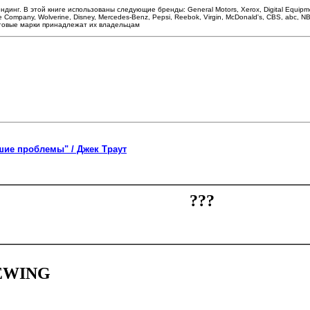
. В этой книге использованы следующие бренды: General Motors, Xerox, Digital Equipment Cor
lette Company, Wolverine, Disney, Mercedes-Benz, Pepsi, Reebok, Virgin, McDonald's, CBS, abc
 и торговые марки принадлежат их владельцам
ие проблемы" / Джек Траут
EWING