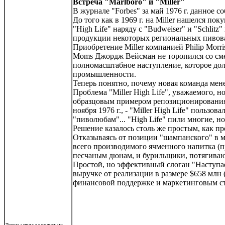
Встреча "Marlboro" и "Miller"
В журнале "Forbes" за май 1976 г. данное
До того как в 1969 г. на Miller нашелся по
"High Life" наряду с "Budweiser" и "Schli
продукции некоторых региональных пивов
Приобретение Miller компанией Philip Morr
Moms Джордж Вейсман не торопился со смен
полномасштабное наступление, которое дол
промышленности.
Теперь понятно, почему новая команда мене
Проблема "Miller High Life", уважаемого,
образцовым примером репозиционирования м
ноября 1976 г., - "Miller High Life" польз
"пиволюбам"... "High Life" пили многие, н
Решение казалось столь же простым, как 
Отказываясь от позиции "шампанского" в ми
всего производимого ячменного напитка (п
песчаным дюнам, и бурильщики, потягиваю
Простой, но эффективный слоган "Наступает
выручке от реализации в размере $658 млн (
финансовой поддержке и маркетинговым стар
Тексты принадлежат их