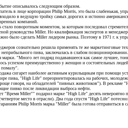
 событие описывалось следующим образом.
купатель в лице корпорации Philip Morris, это была слабенькая,
tz" входило в ведущую тройку самых дорогих и истинно американс
аренных компаний.
is стало поворотным моментом, за которым последовал стремител
ой руководства Miller. Но квалификация экспертов и менеджер
жно было сделать Miller лидером рынка. Поэтому в 1971 г. к у
джеров сознательно решила применять те же маркетинговые технол
 но неприбыльного пива, заключалась в слабом позиционировании
арки. "Много лет подряд подававшееся как самое лучшее, тонко
овалось успехом преимущественно у женщин и состоятельных людей
о помалу".
продажа сигарет наиболее активным курильщикам при помощи уст
ре пива, "High Life" переориентировалась на рабочих, молодежь
роще говоря, на обладателей "пивных животиков"). В рекламе "
щие пивко после ликвидации выброса нефти.
 "Время Miller"" подарил марке "High Life" десять невероятно п
четвертое место в отрасли). Два года спустя "High Life" потеснил
аниям Philip Morris марка "Miller" была готова отправиться в 