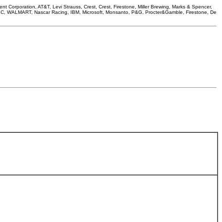
poration, AT&T, Levi Strauss, Crest, Crest, Firestone, Miller Brewing, Marks & Spencer,
, NBC, WALMART, Nascar Racing, IBM, Microsoft, Monsanto, P&G, Procter&Gamble, Firestone, De