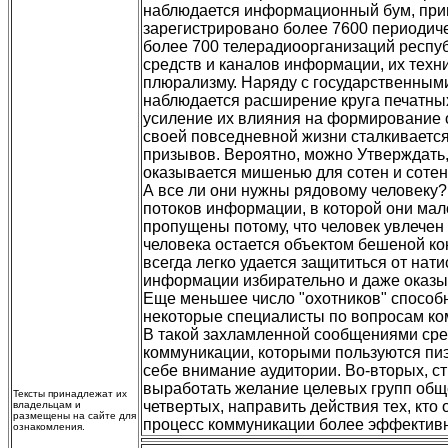
наблюдается информационный бум, при
зарегистрировано более 7600 периодиче
более 700 телерадиоорганизаций респуб
средств и каналов информации, их техн
плюрализму. Наряду с государственны
наблюдается расширение круга печатны
усиление их влияния на формирование о
своей повседневной жизни сталкиваетс
призывов. Вероятно, можно Утверждать,
оказывается мишенью для сотен и соте
А все ли они нужны рядовому человеку?
потоков информации, в которой они мал
пропущены потому, что человек увлечен
человека остается объектом бешеной ко
всегда легко удается защититься от нати
информации избирательно и даже оказыв
Еще меньшее число "охотников" способн
некоторые специалисты по вопросам ко
В такой захламленной сообщениями сре
коммуникации, которыми пользуются пиэ
себе внимание аудитории. Во-вторых, с
выработать желание целевых групп обще
Тексты принадлежат их
четвертых, направить действия тех, кто
владельцам и
размещены на сайте для
процесс коммуникации более эффективны
ознакомления.