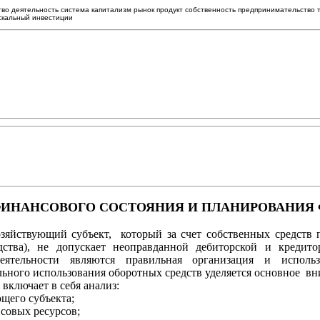
тво деятельность система капитализм рынок продукт собственность предпринимательство 
искальный инвестиции
 ФИНАНСОВОГО СОСТОЯНИЯ И ПЛАНИРОВАНИ
озяйствующий субъект, который за счет собственных средств
дства), не допускает неоправданной дебиторской и креди
 деятельности являются правильная организация и исполь
ьного использования оборотных средств уделяется основное вн
включает в себя анализ:
ющего субъекта;
совых ресурсов;