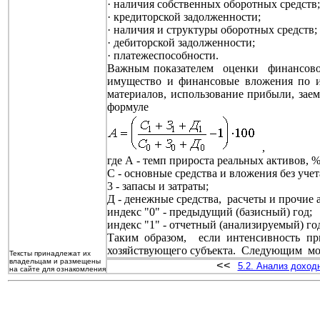
· наличия собственных оборотных средств;
· кредиторской задолженности;
· наличия и структуры оборотных средств;
· дебиторской задолженности;
· платежеспособности.
Важным показателем оценки финансовой
имущество и финансовые вложения по 
материалов, использование прибыли, зае
формуле
,
где А - темп прироста реальных активов, %
С - основные средства и вложения без у
3 - запасы и затраты;
Д - денежные средства, расчеты и прочие 
индекс "0" - предыдущий (базисный) год;
индекс "1" - отчетный (анализируемый) го
Таким образом, если интенсивность п
хозяйствующего субъекта. Следующим мо
Тексты принадлежат их
владельцам и размещены
<<
5.2. Анализ доход
на сайте для ознакомления