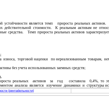
 устойчивости является темп прироста реальных активов. 
их действительной стоимости. К реальным активам не отн
мные средства. Темп прироста реальных активов характеризу
;
чета износа, торговой наценки по нереализованным товарам, 
активы без учета использованных заемных средств;
д.
рироста реальных активов за год составила 0,4%, то это
ментом анализа является изучение динамики и структуры ис
ности (рентабельности)