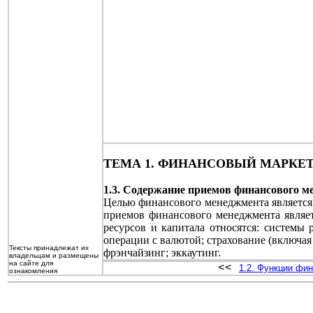
ТЕМА 1. ФИНАНСОВЫЙ МАРКЕ
1.3. Содержание приемов финансового м
Целью финансового менеджмента является
приемов финансового менеджмента являе
ресурсов и капитала относятся: системы
операции с валютой; страхование (включая
Тексты принадлежат их
фрэнчайзинг; эккаутинг.
владельцам и размещены
на сайте для
<<
1.2. Функции фи
ознакомления