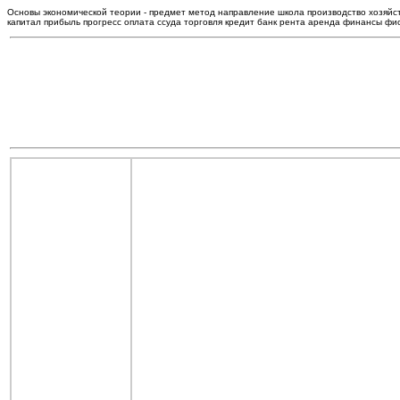
Основы экономической теории - предмет метод направление школа производство хозяйс
капитал прибыль прогресс оплата ссуда торговля кредит банк рента аренда финансы ф