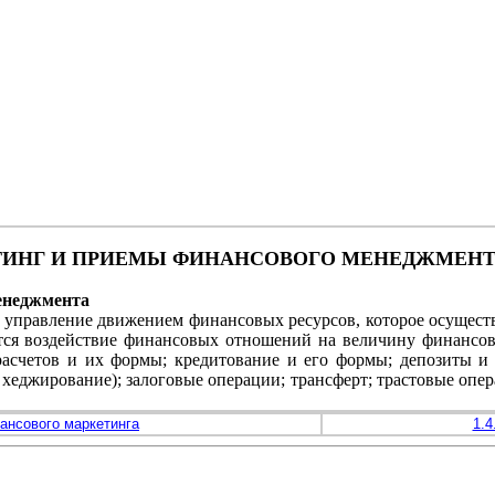
ТИНГ И ПРИЕМЫ ФИНАНСОВОГО МЕНЕДЖМЕН
енеджмента
 управление движением финансовых ресурсов, которое осущест
тся воздействие финансовых отношений на величину финансо
 расчетов и их формы; кредитование и его формы; депозиты и
 хеджирование); залоговые операции; трансферт; трастовые опер
нансового маркетинга
1.4