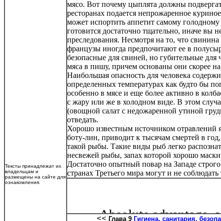
мясо. Вот почему цыплята должны подвергат
ресторанах подается непрожаренное куриное 
может испортить аппетит самому голодному п
готовится достаточно тщательно, иначе вы не
преследования. Несмотря на то, что свинина
французы иногда предпочитают ее в полусыро
безопасные для свиней, но губительные для
мяса в пишу, причем основаны они скорее н
Наибольшая опасность для человека содержи
определенных температурах как будто бы п
особенно в мясе и еще более активно в колб
с жару или же в холодном виде. В этом случа
(овощной салат с недожаренной утиной грудк
отведать.
Хорошо известным источником отравлений 
боту-лин, приводит к тысячам смертей в го
такой рыбы. Такие виды рыб легко распозна
несвежей рыбы, запах которой хорошо маск
Достаточно опытный повар на Западе строго
Тексты принадлежат их
владельцам и
странах Третьего мира могут и не соблюдать
размещены на сайте для
ознакомления.
<<
Глава 9
Гигиена, санитария, безоп