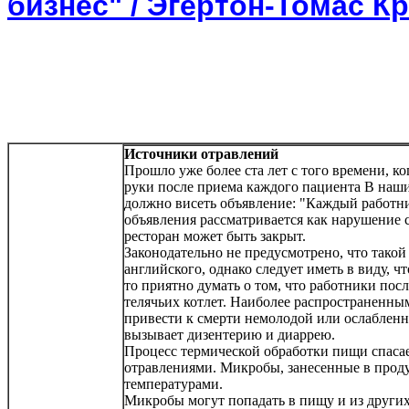
бизнес" / Эгертон-Томас К
Источники отравлений
Прошло уже более ста лет с того времени, к
руки после приема каждого пациента В наши
должно висеть объявление: "Каждый работни
объявления рассматривается как нарушение 
ресторан может быть закрыт.
Законодательно не предусмотрено, что такой
английского, однако следует иметь в виду, 
то приятно думать о том, что работники пос
телячьих котлет. Наиболее распространенны
привести к смерти немолодой или ослабленны
вызывает дизентерию и диаррею.
Процесс термической обработки пищи спасае
отравлениями. Микробы, занесенные в про
температурами.
Микробы могут попадать в пищу и из други