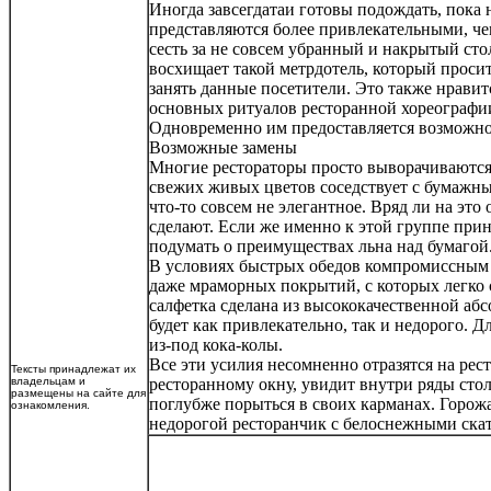
Иногда завсегдатаи готовы подождать, пока
представляются более привлекательными, чем
сесть за не совсем убранный и накрытый ст
восхищает такой метрдотель, который просит
занять данные посетители. Это также нравит
основных ритуалов ресторанной хореографии
Одновременно им предоставляется возможност
Возможные замены
Многие рестораторы просто выворачиваются н
свежих живых цветов соседствует с бумажн
что-то совсем не элегантное. Вряд ли на эт
сделают. Если же именно к этой группе прин
подумать о преимуществах льна над бумагой
В условиях быстрых обедов компромиссным 
даже мраморных покрытий, с которых легко 
салфетка сделана из высококачественной аб
будет как привлекательно, так и недорого. Д
из-под кока-колы.
Все эти усилия несомненно отразятся на ре
Тексты принадлежат их
владельцам и
ресторанному окну, увидит внутри ряды стол
размещены на сайте для
поглубже порыться в своих карманах. Горожа
ознакомления.
недорогой ресторанчик с белоснежными ска