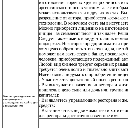
изготовления горячих хрустящих чипсов из м
аргентинского танго в уютном зале с изобр
может использоваться и в других местах. Вы
разрешение от автора, приобрести кое-какое
технологии. В конечном счете вы выступаете
Можно приобрести лицензию на изготовление
пиццы - за семьдесят тысяч и так далее. Ре
Следует также иметь в виду, что лишь нем
поддержку. Некоторые предприниматели прид
хотя целесообразность этого очевидна, не за
поможет вам взять ссуду в банке, поскольку
человека, приобретающего подержанный авт
Любой вид бизнеса требует серьезных размы
требуется очень долго и тщательно вчитывать
Имеет смысл подумать о приобретении лицен
- У вас имеется достаточный опыт в рестора
- Вы выступаете в качестве инвестора и хоти
привлечь в дело сына или дочь или группа 
капитала);
Тексты принадлежат их
владельцам и
- Вы являетесь управляющим ресторана и жела
размещены на сайте для
средств;
ознакомления.
- Вы занимаетесь недвижимостью и хотите им
для ресторана достаточно известное имя.