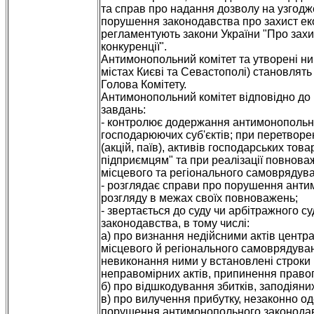
та справ про надання дозволу на узгодже
порушення законодавства про захист еко
регламентують закони України "Про захис
конкуренції".
Антимонопольний комітет та утворені ним
містах Києві та Севастополі) становлять
Голова Комітету.
Антимонопольний комітет відповідно до
завдань:
- контролює додержання антимонопольного
господарюючих суб'єктів; при перетворен
(акцій, паїв), активів господарських тов
підприємцям" та при реалізації повнова
місцевого та регіонального самоврядув
- розглядає справи про порушення анти
розгляду в межах своїх повноважень;
- звертається до суду чи арбітражного 
законодавства, в тому числі:
а) про визнання недійсними актів центра
місцевого й регіонального самоврядуван
невиконання ними у встановлені строки
неправомірних актів, припинення прав
б) про відшкодування збитків, заподія
в) про вилучення прибутку, незаконно од
порушення антимонопольного законодав