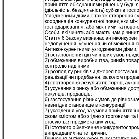
прийняття об'єднаннями рішень у будь-я
(діяльність, бездіяльність) суб'єктів го
Узгодженими діями є також створення су
координація конкурентної поведінки між
господарювання, або між ними та ново-
Особи, які чинять або мають намір чинити
Стаття 6 Закону визначає антиконкурентні
недопущення, усунення чи обмеження ко
Антиконкурентними узгодженими діями, зо
1) встановлення цін чи інших умов придб
2) обмеження виробництва, ринків товарі
контролю над ними;
3) розподілу ринків чи джерел постачан
реалізації чи придбання, за колом прода
4) спотворення результатів торгів, аукціо
5) усунення з ринку або обмеження досту
покупців, продавців;
6) застосування різних умов до рівнозна
невигідне становище в конкуренції;
7) укладення угод за умови прийняття і
своїм змістом або згідно з торговими та
стосуються предмета цих угод;
8) істотного обмеження конкурентоспром
виправданих на те причин.
Вчинення антиконкурентних узгоджених ді