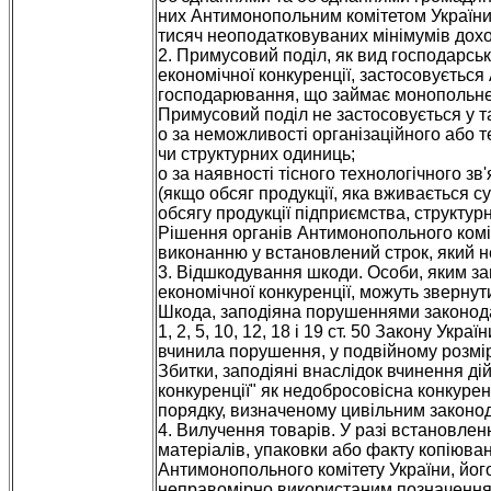
них Антимонопольним комітетом України,
тисяч неоподатковуваних мінімумів дохо
2. Примусовий поділ, як вид господарсь
економічної конкуренції, застосовується
господарювання, що займає монопольне 
Примусовий поділ не застосовується у т
o за неможливості організаційного або т
чи структурних одиниць;
o за наявності тісного технологічного зв
(якщо обсяг продукції, яка вживається 
обсягу продукції підприємства, структурн
Рішення органів Антимонопольного коміт
виконанню у встановлений строк, який 
3. Відшкодування шкоди. Особи, яким з
економічної конкуренції, можуть звернути
Шкода, заподіяна порушеннями законода
1, 2, 5, 10, 12, 18 і 19 ст. 50 Закону Ук
вчинила порушення, у подвійному розмір
Збитки, заподіяні внаслідок вчинення ді
конкуренції" як недобросовісна конкуре
порядку, визначеному цивільним законо
4. Вилучення товарів. У разі встановле
матеріалів, упаковки або факту копіюва
Антимонопольного комітету України, його
неправомірно використаним позначенням 