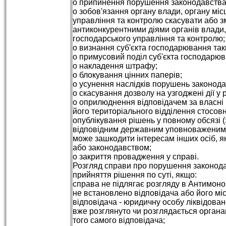
o припинення порушення законодавства п
o зобов'язання органу влади, органу мі
управління та контролю скасувати або з
антиконкурентними діями органів влади,
господарського управління та контролю;
o визнання суб'єкта господарювання та
o примусовий поділ суб'єкта господарю
o накладення штрафу;
o блокування цінних паперів;
o усунення наслідків порушень законодав
o скасування дозволу на узгоджені дії у р
o оприлюднення відповідачем за власні 
його територіального відділення стосовн
опублікування рішень у повному обсязі 
відповідним державним уповноваженим, 
може зашкодити інтересам інших осіб, які
або законодавством;
o закриття провадження у справі.
Розгляд справи про порушення законодав
прийняття рішення по суті, якщо:
справа не підлягає розгляду в Антимоноп
не встановлено відповідача або його м
відповідача - юридичну особу ліквідован
вже розглянуто чи розглядається органа
того самого відповідача;