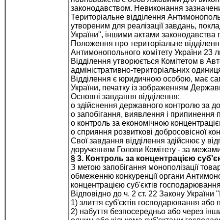
законодавством. Невиконання зазначени
Територіальне відділення Антимонопольн
утвореним для реалізації завдань, покл
України", іншими актами законодавства 
Положення про територіальне відділен
Антимонопольного комітету України 23 л
Відділення утворюється Комітетом в Авто
адміністративно-територіальних одиниця
Відділення є юридичною особою, має са
України, печатку із зображенням Держав
Основні завдання відділення:
o здійснення державного контролю за 
o запобігання, виявлення і припинення
o контроль за економічною концентраціє
o сприяння розвиткові добросовісної кон
Свої завдання відділення здійснює у від
дорученням Голови Комітету - за межами
§ 3. Контроль за концентрацією суб'
З метою запобігання монополізації тов
обмеженню конкуренції органи Антимоно
концентрацією суб'єктів господарювання
Відповідно до ч. 2 ст. 22 Закону України
1) злиття суб'єктів господарювання або
2) набуття безпосередньо або через інш