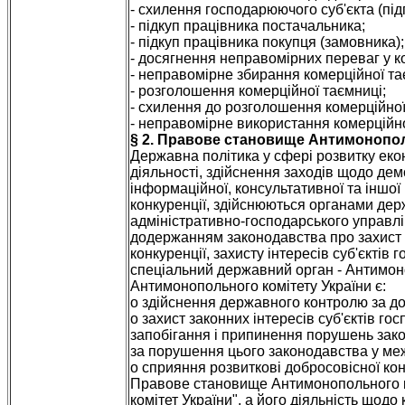
- схилення господарюючого суб'єкта (пі
- підкуп працівника постачальника;
- підкуп працівника покупця (замовника);
- досягнення неправомірних переваг у ко
- неправомірне збирання комерційної та
- розголошення комерційної таємниці;
- схилення до розголошення комерційної
- неправомірне використання комерційної
§ 2. Правове становище Антимонопол
Державна політика у сфері розвитку еко
діяльності, здійснення заходів щодо дем
інформаційної, консультативної та іншої
конкуренції, здійснюються органами де
адміністративно-господарського управл
додержанням законодавства про захист 
конкуренції, захисту інтересів суб'єкті
спеціальний державний орган - Антимон
Антимонопольного комітету України є:
o здійснення державного контролю за до
o захист законних інтересів суб'єктів 
запобігання і припинення порушень зако
за порушення цього законодавства у ме
o сприяння розвиткові добросовісної кон
Правове становище Антимонопольного к
комітет України", а його діяльність щод