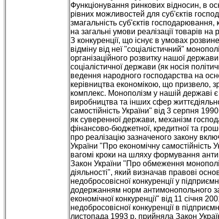
Функціонування ринкових відносин, в ос
рівних можливостей для суб'єктів господа
змагальність суб'єктів господарювання, 
на загальні умови реалізації товарів на
З конкуренції, що існує в умовах розви
відміну від неї "соціалістичний" моноп
організаційного розвитку нашої держави 
соціалістичної держави (як носія політ
ведення народного господарства на осн
керівництва економікою, що призвело, з
комплекс. Монополізм у нашій державі є 
виробництва та інших сфер життєдіяльно
самостійність України" від 3 серпня 1990
як суверенної держави, механізм господ
фінансово-бюджетної, кредитної та грош
про реалізацію зазначеного закону включ
України "Про економічну самостійність 
вагомі кроки на шляху формування антим
Закон України "Про обмеження монополі
діяльності", який визначав правові ос
недобросовісної конкуренції у підприємн
додержанням норм антимонопольного зак
економічної конкуренції" від 11 січня 
недобросовісної конкуренції в підприємн
листопада 1993 р. прийняла Закон Украї