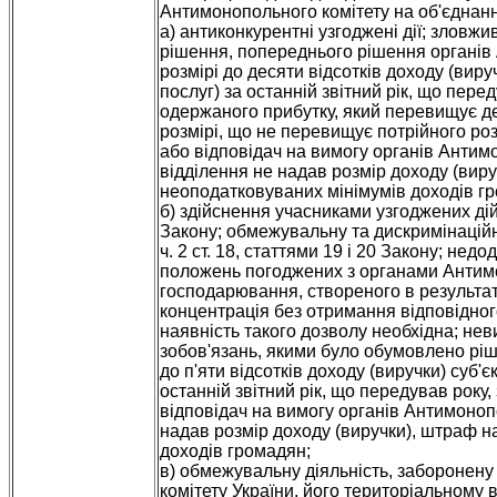
Антимонопольного комітету на об'єднанн
а) антиконкурентні узгоджені дії; зло
рішення, попереднього рішення органів 
розмірі до десяти відсотків доходу (вируч
послуг) за останній звітний рік, що пере
одержаного прибутку, який перевищує де
розмірі, що не перевищує потрійного ро
або відповідач на вимогу органів Антимо
відділення не надав розмір доходу (виру
неоподатковуваних мінімумів доходів г
б) здійснення учасниками узгоджених дій 
Закону; обмежувальну та дискримінаційну
ч. 2 ст. 18, статтями 19 і 20 Закону; не
положень погоджених з органами Антимон
господарювання, створеного в результат
концентрація без отримання відповідног
наявність такого дозволу необхідна; нев
зобов'язань, якими було обумовлено ріше
до п'яти відсотків доходу (виручки) суб'є
останній звітний рік, що передував року
відповідач на вимогу органів Антимонопо
надав розмір доходу (виручки), штраф н
доходів громадян;
в) обмежувальну діяльність, заборонену 
комітету України, його територіальному