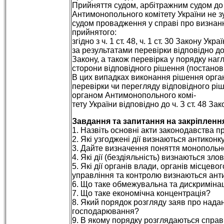
Прийняття судом, арбітражним судом до
Антимонопольного комітету України не з
судом провадження у справі про визнан
прийнятого:
згідно з ч. 1 ст. 48, ч. 1 ст. 30 Закону Ук
за результатами перевірки відповідно до ч
Закону, а також перевірка у порядку на
сторони відповідного рішення (постанови
В цих випадках виконання рішення орган
перевірки чи перегляду відповідного рі
органом Антимонопольного комі-
тету України відповідно до ч. З ст. 48 З
Завдання та запитання на закріпленн
1. Назвіть основні акти законодавства пр
2. Які узгоджені дії визнаються антико
3. Дайте визначення поняття монопольн
4. Які дії (бездіяльність) визнаються 
5. Які дії органів влади, органів місце
управління та контролю визнаються ан
6. Що таке обмежувальна та дискримінац
7. Що таке економічна концентрація?
8. Який порядок розгляду заяв про надан
господарювання?
9. В якому порядку розглядаються справи