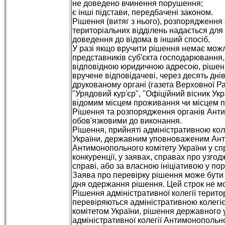
не доведено вчинення порушення;
є інші підстави, передбачені законом.
Рішення (витяг з нього), розпорядження 
територіальних відділень надається дл
доведення до відома в інший спосіб.
У разі якщо вручити рішення немає можл
представників суб'єкта господарювання,
відповідною юридичною адресою, рішенн
вручене відповідачеві, через десять дн
друкованому органі (газета Верховної Рад
"Урядовий кур'єр", "Офіційний вісник Укр
відомим місцем проживання чи місцем пр
Рішення та розпорядження органів Антим
обов'язковими до виконання.
Рішення, прийняті адміністративною кол
України, державним уповноваженим Анти
Антимонопольного комітету України у сп
конкуренції, у заявах, справах про узгодж
справі, або за власною ініціативою у п
Заява про перевірку рішення може бути 
дня одержання рішення. Цей строк не м
Рішення адміністративної колегії терит
перевіряються адміністративною колегі
комітетом України, рішення державного
адміністративної колегії Антимонопольн