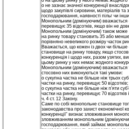
o на цьому ринку у нього немає жодного
o не зазнає значної конкуренції внаслі
щодо закупівлі сировини, матеріалів та з
господарювання, наявності пільг чи інш
Монопольним (домінуючим) вважається с
перевищує 35 відсотків, якщо він не дове
Монопольним (домінуючим) також може б
на ринку товару становить 35 або менше в
порівняно невеликого розміру часток рин
Вважається, що кожен із двох чи більше
становище на ринку товару, якщо стосов
конкуренція і щодо них, разом узятих, ви
цьому ринку у них немає жодного конкуре
Монопольним (домінуючим) вважається т
стосовно них виконуються такі умови:
o сукупна частка не більше ніж трьох су
частки на ринку, перевищує 50 відсотків;
o сукупна частка не більше ніж п'яти су
частки на ринку, перевищує 70 відсотків
ч. 4 ст. 12 Закону.
Саме по собі монопольне становище тог
законодавства про захист економічної к
конкуренції" визнає зловживання монопо
зловживанням монопольним (домінуючим) 
господарювання, який займає монопольн