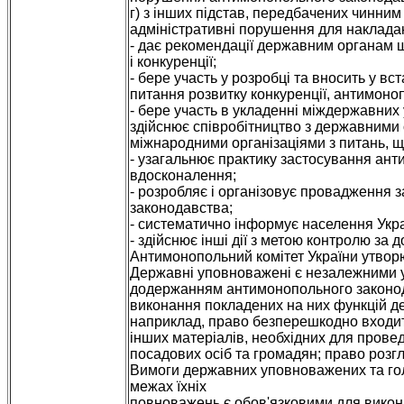
г) з інших підстав, передбачених чинни
адміністративні порушення для накладан
- дає рекомендації державним органам 
і конкуренції;
- бере участь у розробці та вносить у в
питання розвитку конкуренції, антимоноп
- бере участь в укладенні міждержавних 
здійснює співробітництво з державними
міжнародними організаціями з питань, щ
- узагальнює практику застосування ант
вдосконалення;
- розробляє і організовує провадження
законодавства;
- систематично інформує населення Укра
- здійснює інші дії з метою контролю з
Антимонопольний комітет України утвор
Державні уповноважені є незалежними у
додержанням антимонопольного законода
виконання покладених на них функцій д
наприклад, право безперешкодно входити 
інших матеріалів, необхідних для прове
посадових осіб та громадян; право розг
Вимоги державних уповноважених та голі
межах їхніх
повноважень є обов'язковими для викон