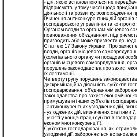
- дія, якою встановлюються не передбач
підприємств, у тому числі щодо придбан
діяльності та розвитку, розпорядження п
Вчинення антиконкурентних дій органів 
господарського управління та контролю з
Органам влади та органам місцевого са
повноваження об'єднанням, підприємств
призводить або може призвести до недо
Статтею 17 Закону України "Про захист е
влади, органів місцевого самоврядуванн
(колегіального органу чи посадової особ
органів місцевого самоврядування, орга
порушень законодавства про захист екон
їх легітимації.
Четверту групу порушень законодавства 
дискримінаційна діяльність суб'єктів гос
господарювання, об'єднанням забороняє
законодавства про захист економічної к
примушувати інших суб'єктів господарю
- антиконкурентних узгоджених дій, визна
- узгоджених дій, визначених статтями 7, 
- участі у концентрації суб'єктів господа
економічної конкуренції").
Суб'єктам господарювання, які отримали
узгоджені дії, забороняється встановлю