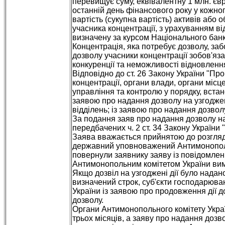
перевищує суму, еквівалентну 1 млн. євр
останній день фінансового року у кожног
вартість (сукупна вартість) активів або о
учасника концентрації, з урахуванням ві
визначену за курсом Національного банку
Концентрація, яка потребує дозволу, заб
дозволу учасники концентрації зобов'яза
конкуренції та неможливості відновлення
Відповідно до ст. 26 Закону України "Про
концентрації, органи влади, органи міс
управління та контролю у порядку, вста
заявою про надання дозволу на узгоджені
відділень; із заявою про надання дозвол
За подання заяв про надання дозволу на
передбачених ч. 2 ст. 34 Закону України 
Заява вважається прийнятою до розгляду
державний уповноважений Антимонопольн
повернули заявнику заяву із повідомлен
Антимонопольним комітетом України вимо
Якщо дозвіл на узгоджені дії було нада
визначений строк, суб'єкти господарюва
України із заявою про продовження дії до
дозволу.
Органи Антимонопольного комітету Украї
трьох місяців, а заяву про надання дозво