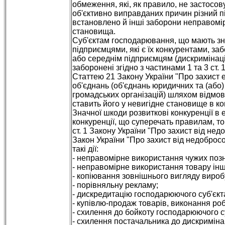
обмеження, які, як правило, не застосов
об'єктивно виправданих причин різний пі
встановлено й інші заборони неправомі
становища.
Суб'єктам господарювання, що мають зн
підприємцями, які є їх конкурентами, з
або середнім підприємцям (дискримінаці
заборонені згідно з частинами 1 та 3 ст. 
Статтею 21 Закону України "Про захист 
об'єднань (об'єднань юридичних та (або) 
громадських організацій) шляхом відмови
ставить його у невигідне становище в к
Значної шкоди розвиткові конкуренції в е
конкуренції, що суперечать правилам, то
ст. 1 Закону України "Про захист від недо
Закон України "Про захист від недобросо
такі дії:
- неправомірне використання чужих позн
- неправомірне використання товару ін
- копіювання зовнішнього вигляду вироб
- порівняльну рекламу;
- дискредитацію господарюючого суб'єкт
- купівлю-продаж товарів, виконання ро
- схилення до бойкоту господарюючого су
- схилення постачальника до дискримінац