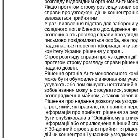
розгляду відповідним органом Антимоноп
Якщо протягом строку розгляду заяви ор
справи про узгоджені дії чи концентраці
вважається прийнятим.
У разі виявлення підстав для заборони у
складного поглибленого дослідження чи 
розпочинають розгляд справи про узгодж
письмово повідомляється особа, яка под
надсилається перелік інформації, яку 
комітету України рішення у справі.
Строк розгляду справи про узгоджені ді
протягом строку розгляду справи рішенн
надано дозвіл.
Рішення органів Антимонопольного коміт
може бути обумовлено виконанням учасни
усувають або пом'якшують негативний впл
зобов'язання можуть стосуватися, зокре
розпорядження майном, а також зобов'я
Рішення про надання дозволу на узгодже
строк, який, як правило, не повинен пер
Інформація про прийняті рішення за рез
бути опублікована в "Офіційному віснику
інформації або оприлюднена в інший спо
У 30-денний строк з дня прийняття ріш
дій чи концентрації учасники узгоджених