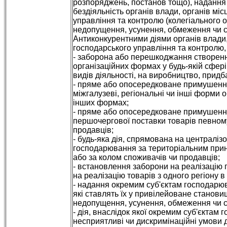
розпоряджень, постанов тощо), надання п
бездіяльність органів влади, органів м
управління та контролю (колегіального о
недопущення, усунення, обмеження чи с
Антиконкурентними діями органів влади,
господарського управління та контролю,
- заборона або перешкоджання створенн
організаційних формах у будь-якій сфер
видів діяльності, на виробництво, придб
- пряме або опосередковане примушення 
міжгалузеві, регіональні чи інші форми 
інших формах;
- пряме або опосередковане примушення
першочергової поставки товарів певном
продавців;
- будь-яка дія, спрямована на централізо
господарювання за територіальним принц
або за колом споживачів чи продавців;
- встановлення заборони на реалізацію 
на реалізацію товарів з одного регіону 
- надання окремим суб'єктам господарюв
які ставлять їх у привілейоване станов
недопущення, усунення, обмеження чи с
- дія, внаслідок якої окремим суб'єкта
несприятливі чи дискримінаційні умови д