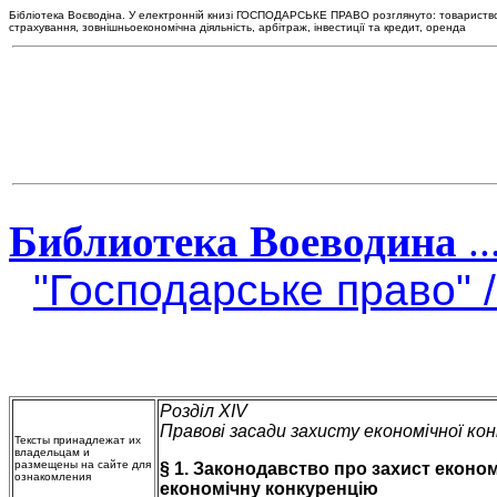
Бібліотека Воєводіна. У електронній книзі ГОСПОДАРСЬКЕ ПРАВО розглянуто: товариство, 
страхування, зовнішньоекономічна діяльність, арбітраж, інвестиції та кредит, оренда
Библиотека Воеводина
..
"Господарське право" 
Розділ XIV
Правові засади захисту економічної конк
Тексты принадлежат их
владельцам и
размещены на сайте для
§ 1. Законодавство про захист еконо
ознакомления
економічну конкуренцію