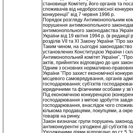
становище Комітету, його органів та пос
споживачів від недобросовісної конкурен
конкуренції" від 7 червня 1996 р.
Порядок розгляду Антимонопольним комі
порушення антимонопольного законодав
антимонопольного законодавства Украї
України від 19 квітня 1994 р. (в редакці
розділів VII та XI Закону України "Про за
Таким чином, на сьогодні законодавство 
установлених Конституцією України і скла
Антимонопольний комітет України", "Про
актів, прийнятих відповідно до цих зак
Одним з основних нормативно-правових а
України "Про захист економічної конкуре
місцевого самоврядування, органів адмі
господарювання; суб'єктів господарюва
юридичними та фізичними особами у зв'я
Під економічною конкуренцією (конкурен
господарювання з метою здобуття завдя
господарювання, внаслідок чого спожив
кількома продавцями, покупцями, а окр
товарів на ринку.
Закон визначає групи порушень законодав
антиконкурентні узгоджені дії суб'єктів 
Узгодженими діями відповідно до ст. 5 З