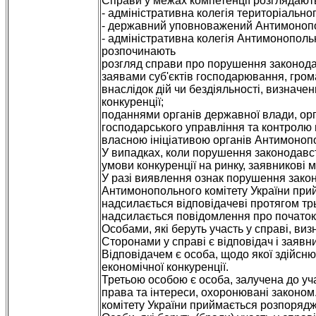
Справи у межах компетенції розглядают
- адміністративна колегія територіально
- державний уповноважений Антимонопо
- адміністративна колегія Антимонополь
розпочинають
розгляд справи про порушення законодав
заявами суб'єктів господарювання, грома
внаслідок дій чи бездіяльності, визнач
конкуренції;
поданнями органів державної влади, орг
господарського управління та контролю 
власною ініціативою органів Антимонопо
У випадках, коли порушення законодавст
умови конкуренції на ринку, заявникові 
У разі виявлення ознак порушення закон
Антимонопольного комітету України при
надсилається відповідачеві протягом трь
надсилається повідомлення про початок
Особами, які беруть участь у справі, виз
Сторонами у справі є відповідач і заявн
Відповідачем є особа, щодо якої здійсн
економічної конкуренції.
Третьою особою є особа, залучена до учас
права та інтереси, охоронювані законо
комітету України приймається розпорядже