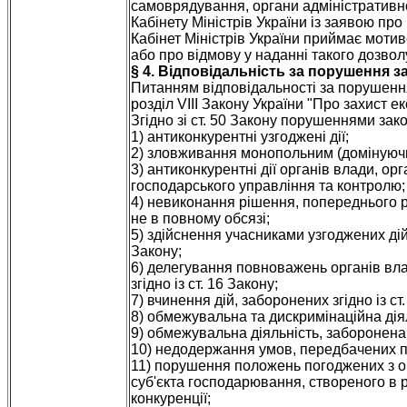
самоврядування, органи адміністративн
Кабінету Міністрів України із заявою про
Кабінет Міністрів України приймає моти
або про відмову у наданні такого дозвол
§ 4. Відповідальність за порушення з
Питанням відповідальності за порушення
розділ VIII Закону України "Про захист ек
Згідно зі ст. 50 Закону порушеннями зак
1) антиконкурентні узгоджені дії;
2) зловживання монопольним (домінуюч
3) антиконкурентні дії органів влади, о
господарського управління та контролю;
4) невиконання рішення, попереднього р
не в повному обсязі;
5) здійснення учасниками узгоджених дій 
Закону;
6) делегування повноважень органів вл
згідно із ст. 16 Закону;
7) вчинення дій, заборонених згідно із ст
8) обмежувальна та дискримінаційна діяльн
9) обмежувальна діяльність, заборонена зг
10) недодержання умов, передбачених п. 2
11) порушення положень погоджених з о
суб'єкта господарювання, створеного в 
конкуренції;