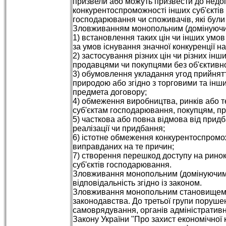
призвели або можуть призвести до недо
конкурентоспроможності інших суб'єктів
господарювання чи споживачів, які були
Зловживанням монопольним (домінуючим
1) встановлення таких цін чи інших умов
за умов існування значної конкуренції на
2) застосування різних цін чи різних ін
продавцями чи покупцями без об'єктивн
3) обумовлення укладання угод прийнятт
природою або згідно з торговими та інш
предмета договору;
4) обмеження виробництва, ринків або т
суб'єктам господарювання, покупцям, п
5) часткова або повна відмова від придб
реалізації чи придбання;
6) істотне обмеження конкурентоспромож
виправданих на те причин;
7) створення перешкод доступу на ринок 
суб'єктів господарювання.
Зловживання монопольним (домінуючим) 
відповідальність згідно із законом.
Зловживання монопольним становищем н
законодавства. До третьої групи порушен
самоврядування, органів адміністративн
Закону України "Про захист економічної к