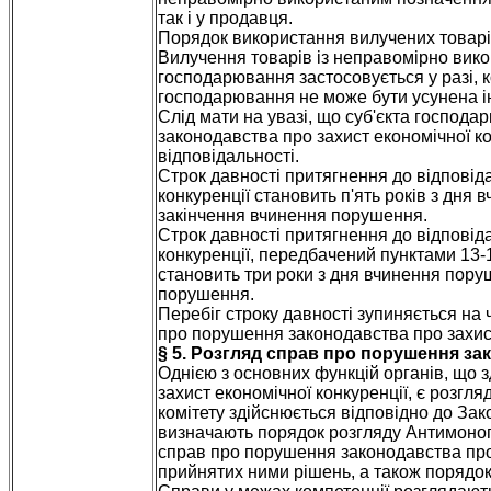
так і у продавця.
Порядок використання вилучених товарів
Вилучення товарів із неправомірно вико
господарювання застосовується у разі, к
господарювання не може бути усунена 
Слід мати на увазі, що суб'єкта господ
законодавства про захист економічної ко
відповідальності.
Строк давності притягнення до відповід
конкуренції становить п'ять років з дня
закінчення вчинення порушення.
Строк давності притягнення до відповід
конкуренції, передбачений пунктами 13-16
становить три роки з дня вчинення пору
порушення.
Перебіг строку давності зупиняється на
про порушення законодавства про захист
§ 5. Розгляд справ про порушення за
Однією з основних функцій органів, що
захист економічної конкуренції, є розг
комітету здійснюється відповідно до Зак
визначають порядок розгляду Антимоноп
справ про порушення законодавства про 
прийнятих ними рішень, а також порядок