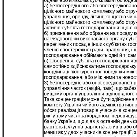
одним або кількома суб'єктами господар
а) безпосереднього або опосередкованог
цілісного майнового комплексу або стру
управління, оренду, лізинг, концесію чи
цілісного майнового комплексу або струк
активів суб'єкта господарювання, що лік
б) призначення або обрання на посаду к
наглядового чи виконавчого органу суб'є
перелічених посад в інших суб'єктах гос
членів спостережної ради, правління, ін
господарювання обіймають одні й ті самі
в) створення, суб'єкта господарювання 
самостійно здійснюватиме господарську 
координації конкурентної поведінки між
господарювання, або між ними та новос
3) безпосереднє або опосередковане пр
управління часток (акцій, паїв), що заб
вищому органі управління відповідного 
Така концентрація може бути здійснена
комітету України чи його адміністративно
обсяг реалізації товарів учасників конц
рік, у тому числі за кордоном, перевищу
банку України, що діяв в останній день ф
вартість (сукупна вартість) активів або о
менш як у двох учасників концентрації, 