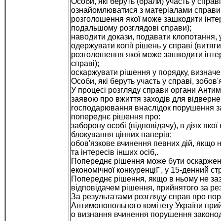
Особи, які беруть (брали) участь у справ
ознайомлюватися з матеріалами справи (
розголошення якої може зашкодити інтере
подальшому розглядові справи);
наводити докази, подавати клопотання, 
одержувати копії рішень у справі (витяги
розголошення якої може зашкодити інтере
справі);
оскаржувати рішення у порядку, визнач
Особи, які беруть участь у справі, зобо
У процесі розгляду справи органи Анти
заявою про вжиття заходів для відверне
господарювання внаслідок порушення за
попереднє рішення про:
заборону особі (відповідачу), в діях яко
блокування цінних паперів;
обов'язкове вчинення певних дій, якщо н
та інтересів інших осіб,.
Попереднє рішення може бути оскаржено 
економічної конкуренції", у 15-денний ст
Попереднє рішення, якщо в ньому не заз
відповідачем рішення, прийнятого за ре
За результатами розгляду справ про пор
Антимонопольного комітету України прий
o визнання вчинення порушення законода