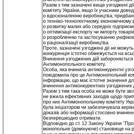
Разом з тим зазначені вище узгоджені д
комітету України, якщо їх учасники доведу
o вдосконаленню виробництва, придбанн
o техніко-технологічному, економічному 
o розвитку малих або середніх підприємц
o оптимізації експорту чи імпорту товарів
o розробленню та застосуванню уніфіков
o раціоналізації виробництва.
Проте, зазначені узгоджені дії не можут
конкуренція істотно обмежується на всьо
Вчинення узгоджених дій забороняється
Антимонопольного комітету.
Особа, яка вчинила антиконкурентні узго
повідомила про це Антимонопольний комі
інформацію, що має істотне значення для
вчинення антиконкурентних узгоджених ді
Разом з тим така особа не може бути зві
не вжила ефективних заходів щодо прип
про них Антимонопольному комітету Укра
була ініціатором чи забезпечувала кері
доказів або інформації стосовно вчиненн
безперешкодно отримати.
Відповідно до ст. 12 Закону України "Пр
монопольне (домінуюче) становище на р