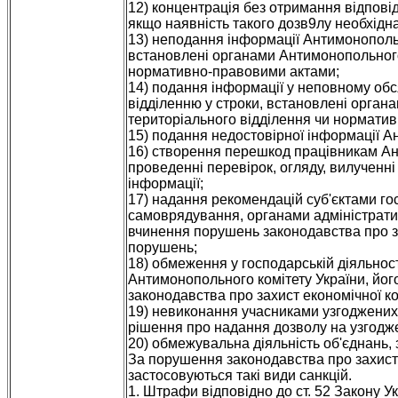
12) концентрація без отримання відповід
якщо наявність такого дозв9лу необхідна
13) неподання інформації Антимонопольн
встановлені органами Антимонопольного 
нормативно-правовими актами;
14) подання інформації у неповному обс
відділенню у строки, встановлені орган
територіального відділення чи нормати
15) подання недостовірної інформації А
16) створення перешкод працівникам Ант
проведенні перевірок, огляду, вилученні
інформації;
17) надання рекомендацій суб'єктами г
самоврядування, органами адміністрати
вчинення порушень законодавства про за
порушень;
18) обмеження у господарській діяльност
Антимонопольного комітету України, йог
законодавства про захист економічної ко
19) невиконання учасниками узгоджених 
рішення про надання дозволу на узгоджен
20) обмежувальна діяльність об'єднань, з
За порушення законодавства про захист 
застосовуються такі види санкцій.
1. Штрафи відповідно до ст. 52 Закону У