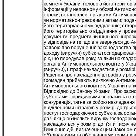
комітету України, головою його територ
інформації у неповному обсязі Антимоно
строки, встановлені органами Антимоноп
чи нормативно-правовими актами; подан
його територіальному відділенню; ство
його територіального відділення у прове
документи, предмети чи інші носії інфор
у відповідь на те, що він звернувся до А
заявою про порушення законодавства про 
доходу (виручки) суб'єкта господарювання 
рік, що передував року, за який наклада
органів Антимонопольного комітету Укра
(виручки), штраф накладається у розмір
Рішення про накладення штрафів у розм
громадян приймають виключно Антимоноп
Антимонопольного комітету України на їх
Відповідно до Закону України "Про захи
суб'єктами - юридичними особами та їх 
конкуренція, тягне за собою накладання
відділеннями штрафів у розмірі до трьох 
послуг господарюючого суб'єкта за остан
разі якщо обчислити виручку господарю
накладаються у розмірі до п'яти тисяч 
Вчинення дій, визначених цим Законом я
об'єднаннями та об'єднаннями громадян