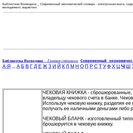
Библиотека Воеводина _ Современный экономический словарь - электронная книга, соде
менеджмент, маркетинг
Библиотека Воеводина
...
Главная страница
Современный экономичес
Ч
А-Я
...
А
Б
В
Г
Д
Е
Ж
З
И
Й
К
Л
М
Н
О
П
Р
С
Т
У
Ф
Х
Ц
Ш
ЧЕКОВАЯ КНИЖКА - сброшюрованные, со
владельцу чекового счета в банке. Чек
Используя чековую книжку, разделяя ее 
получать ее наличными деньгами либо 
ЧЕКОВЫЙ БЛАНК - изготовленный типог
брошюруется в чековую книжку.