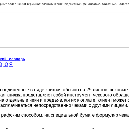
ржит более 10000 терминов: экономические, бюджетные, финансовые, валютные, налоговые 
кий словарь
Э
Ю
Я
единенные в виде книжки, обычно на 25 листов, чековые
овая книжка представляет собой инструмент чекового обращ
на отдельные чеки и предъявляя их к оплате, клиент может
расплачиваться непосредственно чеками с другими лицами.
рафским способом, на специальной бумаге формуляр чека