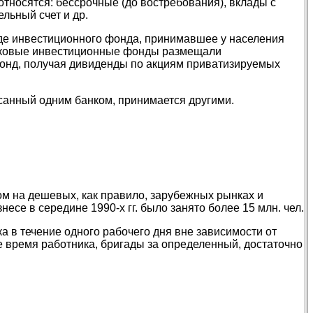
тносятся: бессрочные (до востребования), вклады с
льный счет и др.
инвестиционного фонда, принимавшее у населения
Чековые инвестиционные фонды размещали
фонд, получая дивиденды по акциям приватизируемых
анный одним банком, принимается другими.
ом на дешевых, как правило, зарубежных рынках и
се в середине 1990-х гг. было занято более 15 млн. чел.
в течение одного рабочего дня вне зависимости от
 время работника, бригады за определенный, достаточно