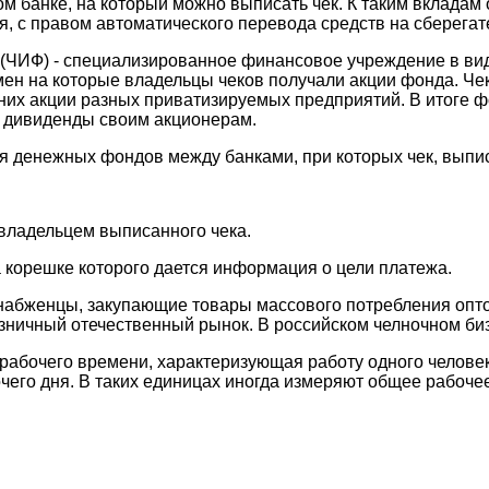
банке, на который можно выписать чек. К таким вкладам о
, с правом автоматического перевода средств на сберегате
- специализированное финансовое учреждение в виде 
бмен на которые владельцы чеков получали акции фонда. 
 них акции разных приватизируемых предприятий. В итоге 
 дивиденды своим акционерам.
денежных фондов между банками, при которых чек, выпис
ладельцем выписанного чека.
корешке которого дается информация о цели платежа.
, снабженцы, закупающие товары массового потребления опт
ничный отечественный рынок. В российском челночном бизне
бочего времени, характеризующая работу одного человека 
его дня. В таких единицах иногда измеряют общее рабочее