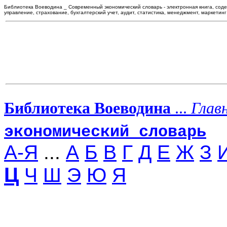
Библиотека Воеводина _ Современный экономический словарь - электронная книга, сод
управление, страхование, бухгалтерский учет, аудит, статистика, менеджмент, маркетинг
Библиотека Воеводина
...
Глав
экономический словарь
А-Я
...
А
Б
В
Г
Д
Е
Ж
З
Ц
Ч
Ш
Э
Ю
Я