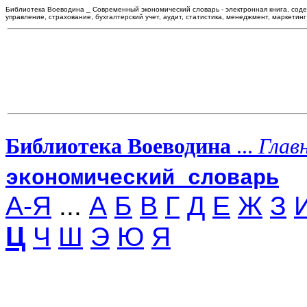
Библиотека Воеводина _ Современный экономический словарь - электронная книга, сод
управление, страхование, бухгалтерский учет, аудит, статистика, менеджмент, маркетинг
Библиотека Воеводина
...
Глав
экономический словарь
А-Я
...
А
Б
В
Г
Д
Е
Ж
З
Ц
Ч
Ш
Э
Ю
Я