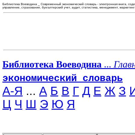
Библиотека Воеводина _ Современный экономический словарь - электронная книга, сод
управление, страхование, бухгалтерский учет, аудит, статистика, менеджмент, маркетинг
Библиотека Воеводина
...
Глав
экономический словарь
А-Я
...
А
Б
В
Г
Д
Е
Ж
З
Ц
Ч
Ш
Э
Ю
Я