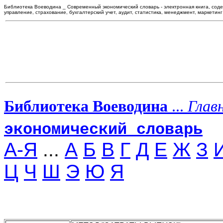
Библиотека Воеводина _ Современный экономический словарь - электронная книга, сод
управление, страхование, бухгалтерский учет, аудит, статистика, менеджмент, маркетинг
Библиотека Воеводина
...
Глав
экономический словарь
А-Я
...
А
Б
В
Г
Д
Е
Ж
З
Ц
Ч
Ш
Э
Ю
Я