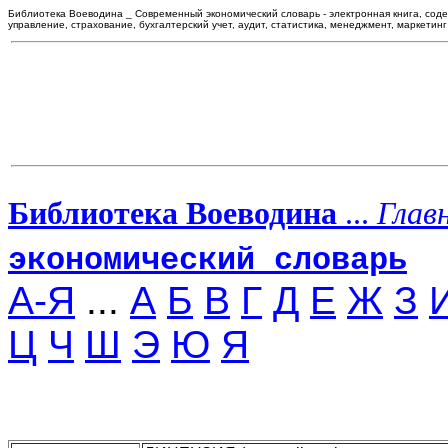
Библиотека Воеводина _ Современный экономический словарь - электронная книга, сод
управление, страхование, бухгалтерский учет, аудит, статистика, менеджмент, маркетинг
Библиотека Воеводина
...
Глав
экономический словарь
А-Я
...
А
Б
В
Г
Д
Е
Ж
З
Ц
Ч
Ш
Э
Ю
Я