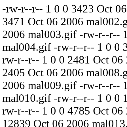
-rw-r--r-- 1 0 0 3423 Oct 06 2006 mal001.gif -rw-r--r-- 1 0 0 3471 Oct 06 2006 mal002.gif -rw-r--r-- 1 0 0 3198 Oct 06 2006 mal003.gif -rw-r--r-- 1 0 0 1776 Oct 06 2006 mal004.gif -rw-r--r-- 1 0 0 3303 Oct 06 2006 mal005.gif -rw-r--r-- 1 0 0 2481 Oct 06 2006 mal006.gif -rw-r--r-- 1 0 0 2405 Oct 06 2006 mal008.gif -rw-r--r-- 1 0 0 3801 Oct 06 2006 mal009.gif -rw-r--r-- 1 0 0 2846 Oct 06 2006 mal010.gif -rw-r--r-- 1 0 0 1626 Oct 06 2006 mal011.gif -rw-r--r-- 1 0 0 4785 Oct 06 2006 mal012.gif -rw-r--r-- 1 0 0 12839 Oct 06 2006 mal013.gif -rw-r--r-- 1 0 0 3471 Oct 06 2006 mal014.gif -rw-r--r-- 1 0 0 4927 Oct 06 2006 mal015.gif -rw-r--r-- 1 0 0 5593 Oct 06 2006 mal016.gif -rw-r--r-- 1 0 0 1210 Oct 06 2006 mal017.gif -rw-r--r-- 1 0 0 2101 Oct 06 2006 mal018.gif -rw-r--r-- 1 0 0 2243 Oct 06 2006 mal019.gif -rw-r--r-- 1 0 0 2300 Oct 06 2006 mal020.gif -rw-r--r-- 1 0 0 2328 Oct 06 2006 mal021.gif -rw-r--r-- 1 0 0 2684 Oct 06 2006 mal022.gif -rw-r--r-- 1 0 0 3200 Oct 06 2006 mal023.gif -rw-r--r-- 1 0 0 2930 Oct 06 2006 mal024.gif -rw-r--r-- 1 0 0 897 Oct 06 2006 mal025.gif -rw-r--r-- 1 0 0 1170 Oct 06 2006 mal026.gif -rw-r--r-- 1 0 0 3842 Oct 06 2006 ris001.gif -rw-r--r-- 1 0 0 2492 Oct 06 2006 ris002.gif -rw-r--r-- 1 0 0 5053 Oct 06 2006 ris003.gif -rw-r--r-- 1 0 0 5982 Oct 06 2006 ris004.gif -rw-r--r-- 1 0 0 3545 Oct 06 2006 ris005.gif -rw-r--r-- 1 0 0 6835 Oct 06 2006 ris006.gif -rw-r--r-- 1 0 0 3721 Oct 06 2006 ris007.gif -rw-r--r-- 1 0 0 10853 Oct 06 2006 ris008.gif -rw-r--r-- 1 0 0 7947 Oct 06 2006 ris009.gif -rw-r--r-- 1 0 0 5775 Oct 06 2006 ris010.gif -rw-r--r-- 1 0 0 3137 Oct 06 2006 ris011.gif -rw-r--r-- 1 0 0 4310 Oct 06 2006 ris012.gif -rw-r--r-- 1 0 0 6637 Oct 06 2006 ris013.gif -rw-r--r-- 1 0 0 5147 Oct 06 2006 ris014.gif -rw-r--r-- 1 0 0 8962 Oct 06 2006 ris015.gif -rw-r--r-- 1 0 0 8059 Oct 06 2006 ris016.gif -rw-r--r-- 1 0 0 6770 Oct 06 2006 ris017.gif -rw-r--r-- 1 0 0 7805 Oct 06 2006 ris018.gif -rw-r--r-- 1 0 0 4777 Oct 06 2006 ris020.gif -rw-r--r-- 1 0 0 16268 Oct 06 2006 ris021-1.gif -rw-r--r-- 1 0 0 17997 Oct 06 2006 ris021-2.gif -rw-r--r-- 1 0 0 4484 Oct 06 2006 ris022.gif -rw-r--r-- 1 0 0 6957 Oct 06 2006 ris023.gif -rw-r--r-- 1 0 0 4867 Oct 06 2006 ris024.gif -rw-r--r-- 1 0 0 8495 Oct 06 2006 ris025.gif -rw-r--r-- 1 0 0 6066 Oct 06 2006 ris026.gif -rw-r--r-- 1 0 0 5472 Oct 06 2006 ris027.gif -rw-r--r-- 1 0 0 5441 Oct 06 2006 ris028.gif -rw-r--r-- 1 0 0 12348 Oct 06 2006 ris029.gif -rw-r--r-- 1 0 0 3653 Oct 06 2006 ris030.gif -rw-r--r-- 1 0 0 7799 Oct 06 2006 ris031.gif -rw-r--r-- 1 0 0 6489 Oct 06 2006 ris032.gif -rw-r--r-- 1 0 0 4538 Oct 06 2006 ris033.gif -rw-r--r-- 1 0 0 3270 Oct 06 2006 ris034.gif -rw-r--r-- 1 0 0 5192 Oct 06 2006 ris035.gif -rw-r--r-- 1 0 0 4068 Oct 06 2006 ris036.gif -rw-r--r-- 1 0 0 8495 Oct 06 2006 ris037.gif -rw-r--r-- 1 0 0 3869 Oct 06 2006 ris038.gif -rw-r--r-- 1 0 0 11995 Oct 06 2006 ris039.gif -rw-r--r-- 1 0 0 7307 Oct 06 2006 ris040.gif -rw-r--r-- 1 0 0 12468 Oct 06 2006 ris041.gif -rw-r--r-- 1 0 0 5367 Oct 06 2006 ris042.gif -rw-r--r-- 1 0 0 11326 Oct 06 2006 ris043.gif -rw-r--r-- 1 0 0 8392 Oct 06 2006 ris044.gi