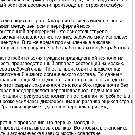
рый рост фондоемкости производства, отражая слабую
звивающихся стран. Как правило, здесь имеются зоны:
связи между центром и периферией носят
обственной периферией. Это свидетельствует о
вые капиталовложения, технику, рабочую силу, используя
м центрам. В то же время промышленные анклавы
которые превращаются в безработных и полубезработных.
а потребительских нуждах и традиционной технологии,
ять производственный аппарат, состоящий из мелких,
зерва рабочей силы. То есть происходит определенная
вложений низкого органического состава. По данным
аны к концу 80-х годов отстают от развитых западных
и этот разрыв сохраняется с начала 60-х годов почти без
оторая предопределяет неравноправное, подчиненное
тсталая структура экономики и постоянная потребность в
емя резко усилилась дифференциация развивающихся стран
ся "развивающимися", условно перешли в разряд
нкретные проявления. Во-первых, молодые
 продукции на мировых рынках. Во-вторых, в экономике
ть и экономическая зависимость - следствие