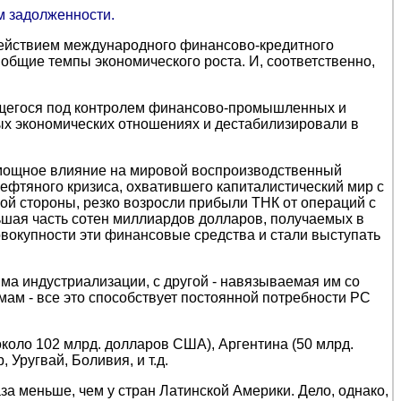
м задолженности.
действием международного финансово-кредитного
общие темпы экономического роста. И, соответственно,
ующегося под контролем финансово-промышленных и
х экономических отношениях и дестабилизировали в
мощное влияние на мировой воспроизводственный
нефтяного кризиса, охватившего капиталистический мир с
ой стороны, резко возросли прибыли ТНК от операций с
ьшая часть сотен миллиардов долларов, получаемых в
овокупности эти финансовые средства и стали выступать
ма индустриализации, с другой - навязываемая им со
ам - все это способствует постоянной потребности РС
около 102 млрд. долларов США), Аргентина (50 млрд.
Уругвай, Боливия, и т.д.
за меньше, чем у стран Латинской Америки. Дело, однако,