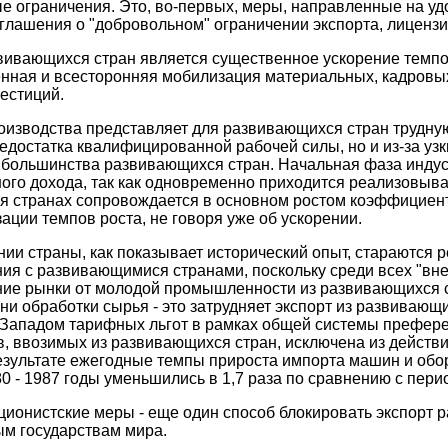
 ограничения. Это, во-первых, меры, направленные на уд
глашения о "добровольном" ограничении экспорта, лицензи
ивающихся стран является существенное ускорение темпов
енная и всесторонняя мобилизация материальных, кадровых
естиций.
изводства представляет для развивающихся стран трудную 
едостатка квалифицированной рабочей силы, но и из-за уз
 большинства развивающихся стран. Начальная фаза инду
ного дохода, так как одновременно приходится реализовы
 странах сопровождается в основном ростом коэффициент
ации темпов роста, не говоря уже об ускорении.
и страны, как показывает исторический опыт, стараются р
ния с развивающимися странами, поскольку среди всех "в
енние рынки от молодой промышленности из развивающихся
ни обработки сырья - это затрудняет экспорт из развивающи
Западом тарифных льгот в рамках общей системы преферен
, ввозимых из развивающихся стран, исключена из дейст
результате ежегодные темпы прироста импорта машин и об
0 - 1987 годы уменьшились в 1,7 раза по сравнению с перио
кционистские меры - еще один способ блокировать экспорт
м государствам мира.