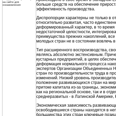
на сайте для
больше средств на обеспечение прирост
ознакомления
эффективность производства.
Диспропорции характерны не только в от
относительно развитая, часто единстве
деформированный характер, в то время 
недостаточной целостности, интегрирова
преимущества прежних накоплений, все
молодых стран не в состоянии вовлечь 
Тип расширенного воспроизводства, сво
являясь абсолютно экстенсивным. Приче
кустарных предприятий, в целях обеспеч
деформация нормального процесса накоп
экспертов Организации Объединенных На
стран по производительности труда в про
изменений. Низкий уровень производите
положение развивающихся стран на миро
притоке капитала из-за границы, эконо
как на региональной основе, так и в от
среднеразвитых - в Латинской Америке,
Экономическая зависимость развивающих
освободившиеся страны находятся в неп
большинства этих стран ключевые позиц