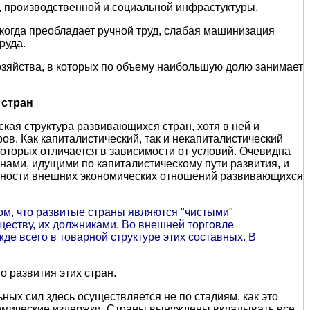
а, производственной и социальной инфрастуктуры.
когда преобладает ручной труд, слабая машинизация
руда.
зяйства, в которых по объему наибольшую долю занимает
 стран
кая структура развивающихся стран, хотя в ней и
ов. Как капиталистический, так и некапиталистический
оторых отличается в зависимости от условий. Очевидна
нами, идущими по капиталистическому пути развития, и
етности внешних экономических отношений развивающихся
ом, что развитые страны являются "чистыми"
ществу, их должниками. Во внешней торговле
де всего в товарной структуре этих составных. В
 развития этих стран.
ых сил здесь осуществляется не по стадиям, как это
номические издержки. Страны вынуждены вкладывать все