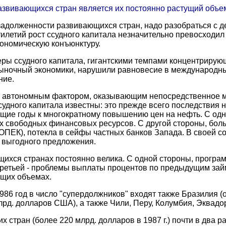
азвивающихся стран является их постоянно растущий объе
задолженности развивающихся стран, надо разобраться с 
летий рост ссудного капитала незначительно превосходил 
кономическую конъюнктуру.
еры ссудного капитала, гигантскими темпами концентрир
рыночный экономики, нарушили равновесие в международны
ние.
м, автономным фактором, оказывающим непосредственное 
судного капитала известны: это прежде всего последствия 
ующие годы к многократному повышению цен на нефть. С одн
х свободных финансовых ресурсов. С другой стороны, бол
(ОПЕК), потекла в сейфы частных банков Запада. В своей с
 выгодного предложения.
ихся странах постоянно велика. С одной стороны, програм
 третьей - проблемы выплаты процентов по предыдущим займ
ющих объемах.
86 год в число "супердолжников" входят также Бразилия (
д. долларов США), а также Чили, Перу, Колумбия, Эквадор, 
стран (более 220 млрд. долларов в 1987 г.) почти в два ра