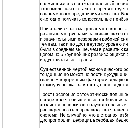
сложившихся в постколониальный период
экономическая отсталость препятствует
современного предпринимательства. Бо
ежегодно получать колоссальные прибыл
При анализе рассматриваемого вопроса
различными группами развивающихся ст
и значительными резервами рабочей сил
темпам, так и по достигнутому уровню и
были в среднем выше, чем в развитых кап
целом на 5 крупнейших развивающихся с
индустриальные страны.
Существенной чертой экономического ро
тенденция не может не вести к ухудшени
главным внутренним фактором, диктующи
структуру рынка, занятость, производс
- рост населения автоматически повыша
предъявляет повышенные требования к 
хозяйственной жизни получили сильные 
расширенного воспроизводства является
система. Не случайно, что в странах, и
диспропорции, дефицит, всеобщая бедно