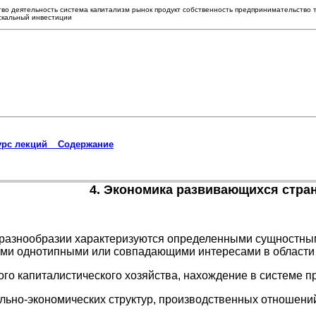
тво деятельность система капитализм рынок продукт собственность предпринимательство 
искальный инвестиции
урс лекций _ Содержание
4. Экономика развивающихся стра
разнообразии характеризуются определенными сущностным
ыми однотипными или совпадающими интересами в области 
ого капиталистического хозяйства, нахождение в системе 
ально-экономических структур, производственных отношений