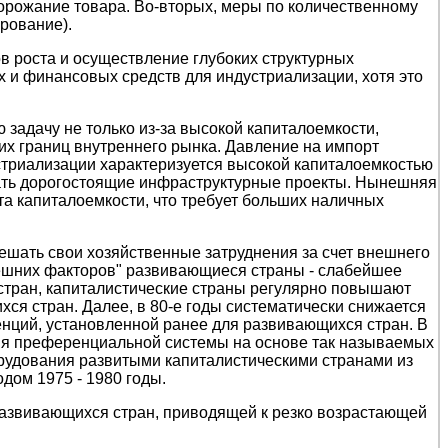
орожание товара. Во-вторых, меры по количественному
рование).
 роста и осуществление глубоких структурных
 и финансовых средств для индустриализации, хотя это
задачу не только из-за высокой капиталоемкости,
ких границ внутреннего рынка. Давление на импорт
стриализации характеризуется высокой капиталоемкостью
вать дорогостоящие инфраструктурные проекты. Нынешняя
а капиталоемкости, что требует больших наличных
ешать свои хозяйственные затруднения за счет внешнего
нешних факторов" развивающиеся страны - слабейшее
 стран, капиталистические страны регулярно повышают
хся стран. Далее, в 80-е годы систематически снижается
ций, установленной ранее для развивающихся стран. В
вия преференциальной системы на основе так называемых
орудования развитыми капиталистическими странами из
дом 1975 - 1980 годы.
 развивающихся стран, приводящей к резко возрастающей