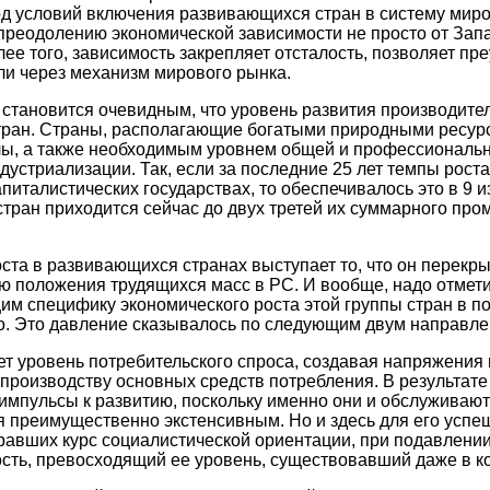
 условий включения развивающихся стран в систему мирох
 преодолению экономической зависимости не просто от Запа
лее того, зависимость закрепляет отсталость, позволяет
и через механизм мирового рынка.
 становится очевидным, что уровень развития производит
ран. Страны, располагающие богатыми природными ресур
ы, а также необходимым уровнем общей и профессионально
ндустриализации. Так, если за последние 25 лет темпы ро
италистических государствах, то обеспечивалось это в 9 и
тран приходится сейчас до двух третей их суммарного пр
ста в развивающихся странах выступает то, что он перекры
ю положения трудящихся масс в РС. И вообще, надо отмети
м специфику экономического роста этой группы стран в по
тво. Это давление сказывалось по следующим двум направл
ет уровень потребительского спроса, создавая напряжения 
производству основных средств потребления. В результат
импульсы к развитию, поскольку именно они и обслуживают
 преимущественно экстенсивным. Но и здесь для его успе
збравших курс социалистической ориентации, при подавлени
сть, превосходящий ее уровень, существовавший даже в к