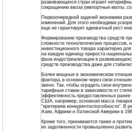
развивающихся стран играют нетарифные
сокращению ввоза (импортные квоты, со
Первоочередной задачей экономики разв
изменений. Для этого необходима ускор
еще не гарантирует адекватный рост инв
Формирование производства средств про
сложности технологических процессов, н
инвестиционного товара характерно для
на каждую единицу прироста националь
фаза индустриализации в развивающихся
средств производства даже для стабилиз
Более мощные в экономическом отношени
фактора, в основном через свои отноше
звено. Так, чтобы оградить свои внутр
тарифные ставки в зависимости от степе
эффективность предоставленных ранее 
США, например, основная масса товаров
"критериев конкурентоспособности". В 
Азии, Африки и Латинской Америки в 198
Кроме того, принимаются также и проте
их задолженности промышленно развиты