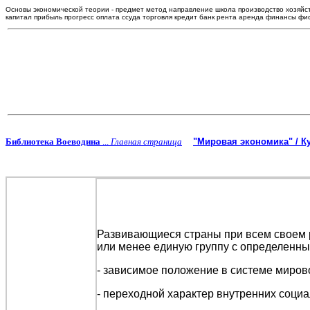
Основы экономической теории - предмет метод направление школа производство хозяйс
капитал прибыль прогресс оплата ссуда торговля кредит банк рента аренда финансы ф
Библиотека Воеводина
...
Главная страница
"Мировая экономика" / К
Развивающиеся страны при всем своем 
или менее единую группу с определенн
- зависимое положение в системе миров
- переходной характер внутренних соци