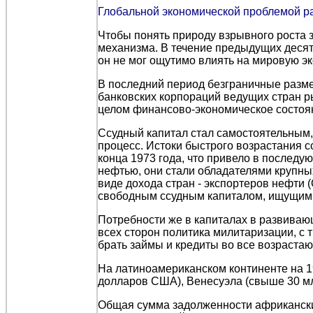
Глобальной экономической проблемой р
Чтобы понять природу взрывного роста 
механизма. В течение предыдущих десяти
он не мог ощутимо влиять на мировую э
В последний период безграничные разм
банковских корпораций ведущих стран 
целом финансово-экономическое состоя
Ссудный капитал стал самостоятельны
процесс. Истоки быстрого возрастания с
конца 1973 года, что привело в послед
нефтью, они стали обладателями крупны
виде дохода стран - экспортеров нефти 
свободным ссудным капиталом, ищущим
Потребности же в капиталах в развивающ
всех сторон политика милитаризации, с
брать займы и кредиты во все возраста
На латиноамериканском континенте на 19
долларов США), Венесуэла (свыше 30 млр
Общая сумма задолженности африканских 