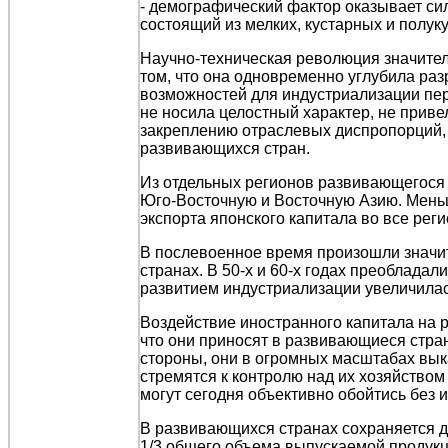
- демографический фактор оказывает си
состоящий из мелких, кустарных и полук
Научно-техническая революция значите
том, что она одновременно углубила р
возможностей для индустриализации пе
не носила целостный характер, не прив
закреплению отраслевых диспропорций,
развивающихся стран.
Из отдельных регионов развивающегося 
Юго-Восточную и Восточную Азию. Меньш
экспорта японского капитала во все ре
В послевоенное время произошли значит
странах. В 50-х и 60-х годах преоблад
развитием индустриализации увеличила
Воздействие иностранного капитала на 
что они приносят в развивающиеся стра
стороны, они в огромных масштабах вык
стремятся к контролю над их хозяйством
могут сегодня объективно обойтись без и
В развивающихся странах сохраняется д
1/3 общего объема выпускаемой продукц