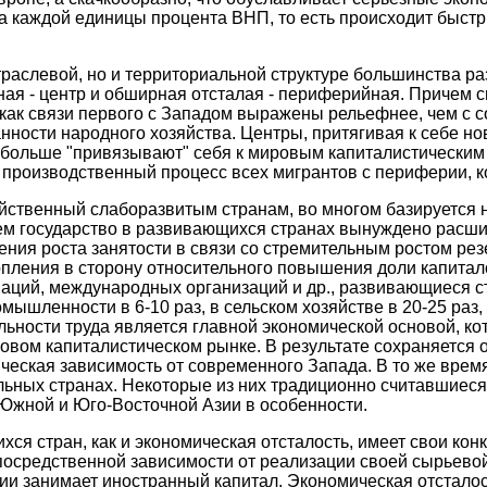
а каждой единицы процента ВНП, то есть происходит быст
раслевой, но и территориальной структуре большинства ра
нная - центр и обширная отсталая - периферийная. Причем 
как связи первого с Западом выражены рельефнее, чем с с
нности народного хозяйства. Центры, притягивая к себе но
 больше "привязывают" себя к мировым капиталистически
в производственный процесс всех мигрантов с периферии, 
йственный слаборазвитым странам, во многом базируется н
м государство в развивающихся странах вынуждено расшир
ения роста занятости в связи со стремительным ростом ре
ления в сторону относительного повышения доли капитало
ций, международных организаций и др., развивающиеся стр
мышленности в 6-10 раз, в сельском хозяйстве в 20-25 раз, 
льности труда является главной экономической основой, к
вом капиталистическом рынке. В результате сохраняется о
мическая зависимость от современного Запада. В то же вр
дельных странах. Некоторые из них традиционно считавшие
 Южной и Юго-Восточной Азии в особенности.
ся стран, как и экономическая отсталость, имеет свои ко
осредственной зависимости от реализации своей сырьевой
ии занимает иностранный капитал. Экономическая отсталос