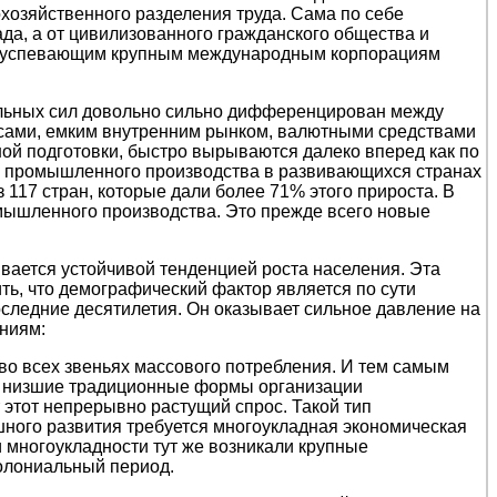
озяйственного разделения труда. Сама по себе
да, а от цивилизованного гражданского общества и
 преуспевающим крупным международным корпорациям
ельных сил довольно сильно дифференцирован между
сами, емким внутренним рынком, валютными средствами
й подготовки, быстро вырываются далеко вперед как по
ста промышленного производства в развивающихся странах
з 117 стран, которые дали более 71% этого прироста. В
омышленного производства. Это прежде всего новые
вается устойчивой тенденцией роста населения. Эта
ть, что демографический фактор является по сути
следние десятилетия. Он оказывает сильное давление на
ениям:
во всех звеньях массового потребления. И тем самым
е низшие традиционные формы организации
 этот непрерывно растущий спрос. Такой тип
шного развития требуется многоукладная экономическая
и многоукладности тут же возникали крупные
олониальный период.