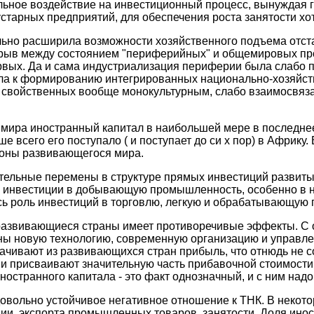
льное воздействие на инвестиционный процесс, вынуждая 
устарных предприятий, для обеспечения роста занятости хо
льно расширила возможности хозяйственного подъема отст
азрыв между состоянием "периферийных" и общемировых пр
рвых. Да и сама индустриализация периферии была слабо 
ела к формированию интегрированных национально-хозяйст
 свойственных вообще монокультурным, слабо взаимосвяз
мира иностранный капитал в наибольшей мере в последнее
е всего его поступало ( и поступает до си х пор) в Африк
гионы развивающегося мира.
ельные перемены в структуре прямых инвестиций развиты
али инвестиции в добывающую промышленность, особенно в 
сь роль инвестиций в торговлю, легкую и обрабатывающую
развивающиеся страны имеет противоречивые эффекты. С о
ны новую технологию, современную организацию и управле
ачивают из развивающихся стран прибыль, что отнюдь не с
 и присваивают значительную часть прибавочной стоимости.
ностранного капитала - это факт однозначный, и с ним надо
овольно устойчивое негативное отношение к ТНК. В некото
ии, экспорта промышленных товаров, занятости. Доля инос