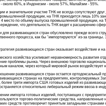
- около 60%, в Индонезии - около 57%, Малайзии - 55%.
и и значительное участие ТНК не всегда сопутствуют друг 
промышленной продукции, на ТНК приходится лишь 10% зан
 4 место по объему выпуска промышленной продукции, на
тверждение, что деятельность ТНК ведет к расширению сфе
 для развивающихся стран обусловлено прежде всего стру
венного процесса, как бы "импортируются" из-за границы. 
тратегия развивающихся стран оказывает воздействие и на
ческого хозяйства усиливает неравномерность развития отд
ение проблемы рынка. Через внешнюю торговлю национальн
вным каналом, через который мировой рынок воздействует 
тношении развивающихся стран остается ортодоксальный пр
звивающихся странах на предприятиях, контролируемых За
и, более трети импорта США готовых изделий из развиваю
пространяется относительно либеральный режим ввоза в ин
шении импорта готовых изделий, поступающих с предприят
ользуются торгово-политические средства, направленные н
таких средств противоречит принятым западными странами 