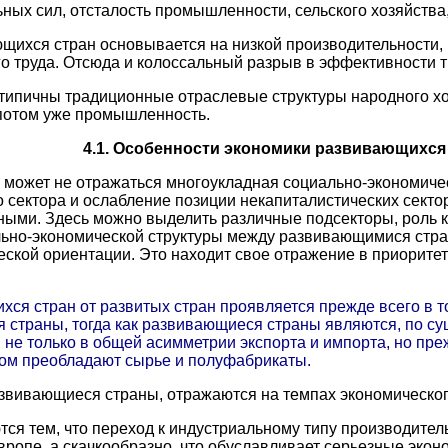
ьных сил, отсталость промышленности, сельского хозяйств
щихся стран основывается на низкой производительности, 
о труда. Отсюда и колоссальный разрыв в эффективности т
типичны традиционные отраслевые структуры народного хо
и потом уже промышленность.
4.1. Особенности экономики развивающихся
 может не отражаться многоукладная социально-экономичес
 сектора и ослабление позиции некапиталистических сектор
ыми. Здесь можно выделить различные подсекторы, роль к
ально-экономической структуры между развивающимися стра
ской ориентации. Это находит свое отражение в приорит
ся стран от развитых стран проявляется прежде всего в т
 страны, тогда как развивающиеся страны являются, по су
не только в общей асимметрии экспорта и импорта, но преж
ном преобладают сырье и полуфабрикаты.
звивающиеся страны, отражаются на темпах экономического
я тем, что переход к индустриальному типу производительн
вропе, а скачкообразно, что обуславливает серьезные эко