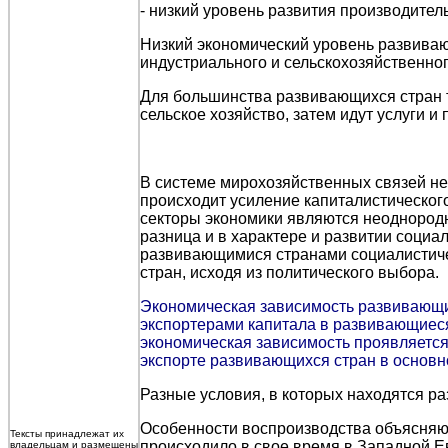
- низкий уровень развития производител
Низкий экономический уровень развиваю
индустриального и сельскохозяйственног
Для большинства развивающихся стран 
сельское хозяйство, затем идут услуги 
В системе мирохозяйственных связей не
происходит усиление капиталистического
секторы экономики являются неоднородн
разница и в характере и развитии соци
развивающимися странами социалистиче
стран, исходя из политического выбора.
Экономическая зависимость развивающих
экспортерами капитала в развивающиеся
экономическая зависимость проявляется 
экспорте развивающихся стран в основ
Разные условия, в которых находятся ра
Особенности воспроизводства объясняютс
Тексты принадлежат их
происходило в свое время в Западной Е
владельцам и размещены