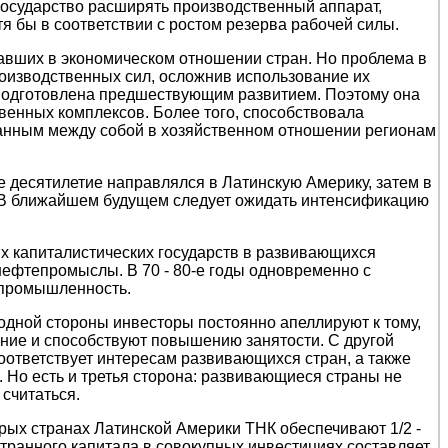
государство расширять производственный аппарат,
тя бы в соответствии с ростом резерва рабочей силы.
авших в экономическом отношении стран. Но проблема в
оизводственных сил, осложнив использование их
подготовлена предшествующим развитием. Поэтому она
венных комплексов. Более того, способствовала
анным между собой в хозяйственном отношении регионам
 десятилетие направлялся в Латинскую Америку, затем в
у. В ближайшем будущем следует ожидать интенсификацию
х капиталистических государств в развивающихся
нефтепромыслы. В 70 - 80-е годы одновременно с
 промышленность.
дной стороны инвесторы постоянно апеллируют к тому,
ние и способствуют повышению занятости. С другой
оответствует интересам развивающихся стран, а также
 Но есть и третья сторона: развивающиеся страны не
 считаться.
рых странах Латинской Америки ТНК обеспечивают 1/2 -
транного капитала в совокупных инвестициях составляет