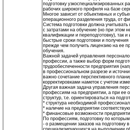
подготовку узкоспециализированных ра
рабочих широкого профиля на базе серь
Многое зависит от объективных и субъе
операционного разделения труда, от фи
Система подготовки должна учитывать 
с затратами на обучение (но при этом
квалификации и переподготовку), так и
быстрые сроки подготовки и получения 
прежде чем получить лицензию на ее п
обучения.
Важной задачей управления персоналом
профессии, а также выбор форм подгото
трудообеспеченности предприятия (нап
в профессиональном разрезе и источни
важно сочетание перспективного плани
корректировками наметок с учетом изме
Другая важная задача управления перс
профессиям на предприятии, а при ее о
структур, т.е. ориентироваться на подг
* структура необходимой профессиональ
* наличие на предприятии соответству
* финансовые возможности предприятия
По профессиям, подготовку по которым
- о размещении заказов на подготовку
специализирующихся на выполнении об