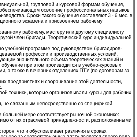
ивидуальной, групповой и курсовой формам обучения,
ме, обеспечивающем освоение профессиональных навыков
водства. Сроки такого обучения составляют 3 - 6 мес. в
ационного экзамена и присвоением рабочему
ванному рабочему, мастеру или другому специалисту
другой член бригады. Теоретический курс индивидуальной
о учебной программе под руководством бригадиров-
адеваемой профессии и производственных условий.
ующим значительного объема теоретических знаний и
 обучение при этом производится в учебно-курсовых
и, а также в вечерних отделениях ПТУ (по договорам за
их предприятиях и сворачивание этой деятельности,
.
вой техники, которые организовывали курсы для рабочих
, не связанным непосредственно со спецификой
 в большей мере соответствует рыночной экономике:
симо от их отраслевой принадлежности, расположенными
орон, что и обусловливает различия в сроках,
 основе за соответствующую плату является своего рода