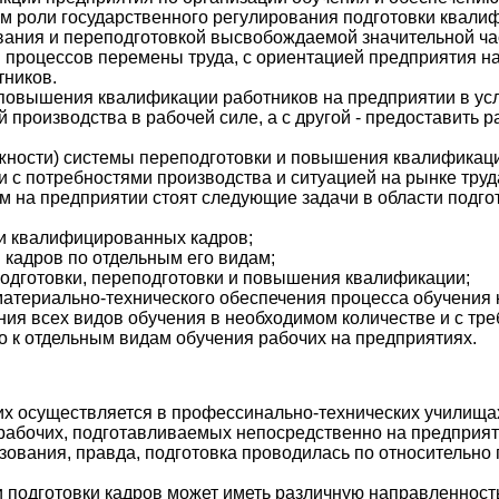
ем роли государственного регулирования подготовки квали
ания и переподготовкой высвобождаемой значительной час
 процессов перемены труда, с ориентацией предприятия н
тников.
 повышения квалификации работников на предприятии в усл
 производства в рабочей силе, а с другой - предоставить р
ижности) системы переподготовки и повышения квалификаци
 с потребностями производства и ситуацией на рынке труд
 на предприятии стоят следующие задачи в области подго
ии квалифицированных кадров;
 кадров по отдельным его видам;
одготовки, переподготовки и повышения квалификации;
материально-технического обеспечения процесса обучения к
ния всех видов обучения в необходимом количестве и с тр
 к отдельным видам обучения рабочих на предприятиях.
 осуществляется в профессинально-технических училищах,
рабочих, подготавливаемых непосредственно на предприят
зования, правда, подготовка проводилась по относительн
и подготовки кадров может иметь различную направленность