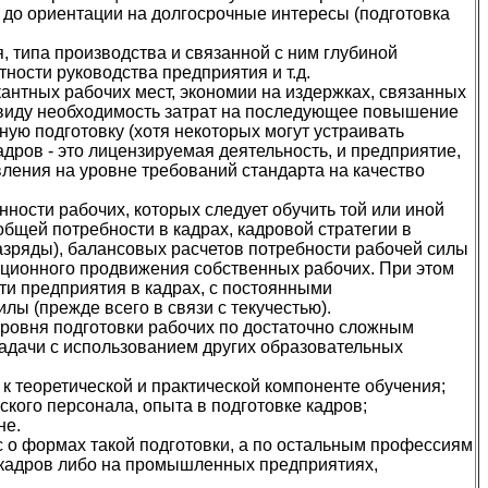
 до ориентации на долгосрочные интересы (подготовка
, типа производства и связанной с ним глубиной
ности руководства предприятия и т.д.
антных рабочих мест, экономии на издержках, связанных
в виду необходимость затрат на последующее повышение
ную подготовку (хотя некоторых могут устраивать
адров - это лицензируемая деятельность, и предприятие,
ления на уровне требований стандарта на качество
ости рабочих, которых следует обучить той или иной
бщей потребности в кадрах, кадровой стратегии в
азряды), балансовых расчетов потребности рабочей силы
ационного продвижения собственных рабочих. При этом
и предприятия в кадрах, с постоянными
лы (прежде всего в связи с текучестью).
ровня подготовки рабочих по достаточно сложным
задачи с использованием других образовательных
к теоретической и практической компоненте обучения;
кого персонала, опыта в подготовке кадров;
не.
с о формах такой подготовки, а по остальным профессиям
и кадров либо на промышленных предприятиях,