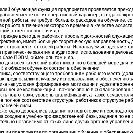
телей обучающая функция предприятия проявляется прежде
абочем месте носит оперативный характер, всегда конкретн
тной работы, не требует больших расходов на обучение, с
ак работа в течение некоторого времени в качестве ассист
ций, ответственности и др.
 прежде всего для рабочих и простых должностей служащих
фективно, имеет большую теоретическую направленность, д
тник отрывается от своей работы. Используемые здесь метод
и практические занятия в аудитории, использование деловы
а базе ПЭВМ, обмен опытом и др.
о для всех категорий работников, но в большей мере для 
 в области обучения состоит в обеспечении:
тника, соответствующего требованиям рабочего места (долж
как предпосылки к лучшему использованию и обеспечению з
ика как условия формирования мотивации и удовлетворенн
повышение квалификации - важное звено в сбалансированно
ь подготовки, уровень квалификации, а также осуществляя
 полное соответствие структуры работников структуре рабо
 рабочей силы.
жегодно доводились задания по подготовке и переподготов
 создание учебно-производственной базы, задания по ее 
льно независимо от каких-либо других органов управления
кции предприятия по организации обучения и обеспечению