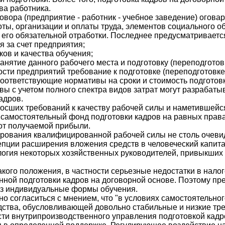
ва работника.
овора (предприятие - работник - учебное заведение) огова
оты, организации и оплаты труда, элементов социального 
 его обязательной отработки. Последнее предусматривает
 за счет предприятия;
ков и качества обучения;
занятие данного рабочего места и подготовку (переподготовк
сти предприятий требование к подготовке (переподготовк
 соответствующие нормативы на сроки и стоимость подгото
ы с учетом полного спектра видов затрат могут разрабаты
адров.
росших требований к качеству рабочей силы и наметившей
 самостоятельный фонд подготовки кадров на равных правах
 от получаемой прибыли.
ирования квалифицированной рабочей силы не столь очевид
епции расширения вложения средств в человеческий капита
логия некоторых хозяйственных руководителей, привыкших
акого положения, в частности серьезные недостатки в нало
венной подготовки кадров на договорной основе. Поэтому п
ез индивидуальные формы обучения.
 согласиться с мнением, что "в условиях самостоятельног
дства, обусловливающей довольно стабильные и низкие тре
ти внутрипроизводственного управления подготовкой кадров