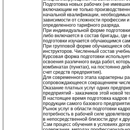
Подготовка новых рабочих (не имевших
включающим не только производственно
начальной квалификации, необходимых в
зависимости от сложности профессии и
определенного тарифного разряда.
При индивидуальной форме подготовки
либо включается в состав бригады, где
подготовки изучается обучающимся сам
При групповой форме обучающиеся объ
инструкторов. Численный состав учебн
Курсовая форма подготовки использует
освоения различного вида работ, кото
комбинатах (пунктах), на постоянно де
счет средств предприятия).
Для современного этапа характерны ра
сопровождающееся сокращением численн
Оказание платных услуг одних предпри
предприятий - заказчиков этой новой те
В настоящее время подготовка кадров
продукции самого базового предприяти
Рынок услуг в области подготовки кадр
потребность в рабочей силе удовлетво
в непосредственной близости друг к дру
Сам процесс обучения в условиях дого
содержании, методах профессиональной 