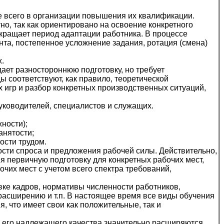
 всего в организации повышения их квалификации.
о, так как ориентировано на освоение конкретного
окращает период адаптации работника. В процессе
ента, постепенное усложнение задания, ротация (смена)
.
ает разностороннюю подготовку, но требует
ы соответствуют, как правило, теоретической
х игр и разбор конкретных производственных ситуаций,
руководителей, специалистов и служащих.
ности);
анятости;
ости трудом.
сти спроса и предложения рабочей силы. Действительно,
 первичную подготовку для конкретных рабочих мест,
чих мест с учетом всего спектра требований,
ке кадров, нормативы численности работников,
расширению и т.п. В настоящее время все виды обучения
, что имеет свои как положительные, так и
 его надлежащего качества значительно расширяются.