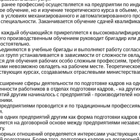
 ранее профессии) осуществляется на предприятии по инд
е обучение, но и изучение теоретического курса в объе
 условиях механизированного и автоматизированного произ
 специальности. Заканчивается обучение сдачей квалифик
 каждый обучающийся прикрепляется к высококвалифициро
 его производственным обучением руководит бригадир или 
остоятельно.
единяются в учебные бригады и выполняют работу согласн
ых групп устанавливается в зависимости от сложности овл
ся для обучения рабочих особо сложным профессиям, треб
рыми невозможно овладеть на рабочем месте. Теоретическое
йствующих курсах, создаваемых отраслевыми министерствам
сширение сферы деятельности по подготовке кадров на одн
ости работников в отделах подготовки кадров, - на других
ятий другим начиналось с предприятий - производителей но
хники.
 предприятиями проводится и по традиционным профессиям
я.
ов одних предприятий другим как форма подготовки кадров
ряется на договорной основе между предприятиями незави
гу.
ворных отношений определяется интересами участвующих ст
подготовки. Более того, подготовка кадров на договорной