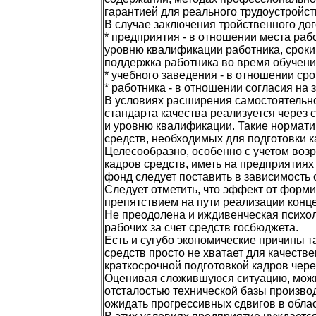
гарантией для реального трудоустройст
В случае заключения тройственного дог
* предприятия - в отношении места раб
уровню квалификации работника, сроки
поддержка работника во время обучения
* учебного заведения - в отношении сро
* работника - в отношении согласия на 
В условиях расширения самостоятельно
стандарта качества реализуется через
и уровню квалификации. Такие норматив
средств, необходимых для подготовки к
Целесообразно, особенно с учетом воз
кадров средств, иметь на предприятиях
фонд следует поставить в зависимость
Следует отметить, что эффект от форм
препятствием на пути реализации конц
Не преодолена и иждивенческая психо
рабочих за счет средств госбюджета.
Есть и сугубо экономические причины т
средств просто не хватает для качест
краткосрочной подготовкой кадров чер
Оценивая сложившуюся ситуацию, можно
отсталостью технической базы произво
ожидать прогрессивных сдвигов в облас