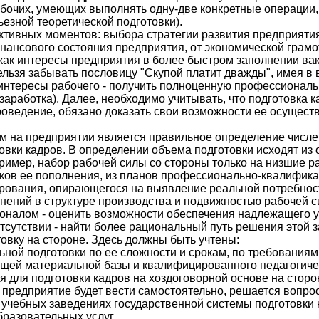
бочих, умеющих выполнять одну-две конкретные операции,
езной теоретической подготовки).
ктивных моментов: выбора стратегии развития предприятия
нансового состояния предприятия, от экономической грамот
как интересы предприятия в более быстром заполнении вак
 нельзя забывать пословицу "Скупой платит дважды", имея 
 интересы рабочего - получить полноценную профессиональ
заработка). Далее, необходимо учитывать, что подготовка к
роведение, обязано доказать свои возможности ее осуществ
 на предприятии является правильное определение численн
вки кадров. В определении объема подготовки исходят из о
ример, набор рабочей силы со стороны только на низшие р
ков ее пополнения, из планов профессионально-квалифик
рования, опирающегося на выявление реальной потребност
нений в структуре производства и подвижностью рабочей си
оналом - оценить возможности обеспечения надлежащего у
тсутствии - найти более рациональный путь решения этой 
отовку на стороне. Здесь должны быть учтены:
ной подготовки по ее сложности и срокам, по требованиям 
ющей материальной базы и квалифицированного педагогичес
 для подготовки кадров на хоздоговорной основе на сторо
 предприятие будет вести самостоятельно, решается вопро
 в учебных заведениях государственной системы подготовк
разовательных услуг.