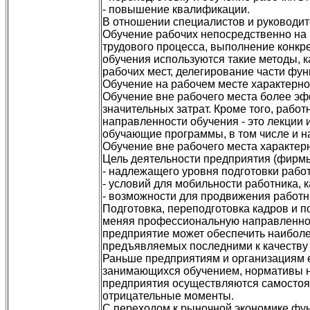
- повышение квалификации.
В отношении специалистов и руководи
Обучение рабочих непосредственно на р
трудового процесса, выполнение конкре
обучения используются такие методы, к
рабочих мест, делегирование части функ
Обучение на рабочем месте характерно
Обучение вне рабочего места более эф
значительных затрат. Кроме того, рабо
направленности обучения - это лекции 
обучающие программы, в том числе и н
Обучение вне рабочего места характерн
Цель деятельности предприятия (фирмы)
- надлежащего уровня подготовки рабо
- условий для мобильности работника, 
- возможности для продвижения работн
Подготовка, переподготовка кадров и 
меняя профессиональную направленност
предприятие может обеспечить наиболее
предъявляемых последними к качеству
Раньше предприятиям и организациям е
занимающихся обучением, нормативы на
предприятия осуществляются самостояте
отрицательные моменты.
С переходом к рыночной экономике фун