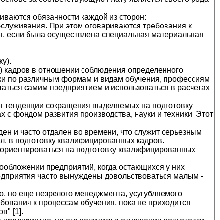
риваются обязанности каждой из сторон:
обслуживания. При этом оговариваются требования к
ся, если была осуществлена специальная материальная
у).
е) кадров в отношении соблюдения определенного
вки по различным формам и видам обучения, профессиям
ваться самим предприятием и использоваться в расчетах
ся тенденции сокращения выделяемых на подготовку
 с фондом развития производства, науки и техники. Этот
ен и часто отдален во времени, что служит серьезным
л, в подготовку квалифицированных кадров.
 ориентироваться на подготовку квалифицированных
гообложении предприятий, когда остающихся у них
редприятия часто вынуждены довольствоваться малым -
о, но еще незрелого менеджмента, усугубляемого
бования к процессам обучения, пока не приходится
" [1].