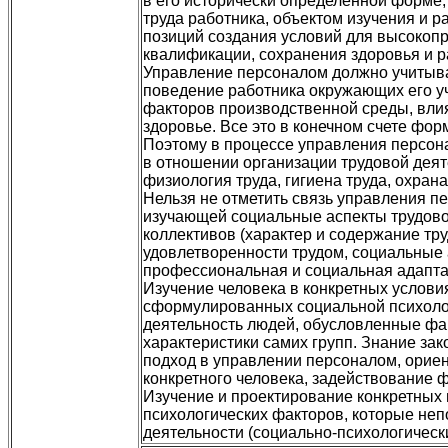
в его исторически определенной форме,
труда работника, объектом изучения и р
позиций создания условий для высокопр
квалификации, сохранения здоровья и р
Управление персоналом должно учитыва
поведение работника окружающих его уч
факторов производственной среды, влия
здоровье. Все это в конечном счете фор
Поэтому в процессе управления персон
в отношении организации трудовой дея
физиология труда, гигиена труда, охрана
Нельзя не отметить связь управления пе
изучающей социальные аспекты трудово
коллективов (характер и содержание тр
удовлетворенности трудом, социальные 
профессиональная и социальная адаптац
Изучение человека в конкретных услови
сформулированных социальной психолог
деятельность людей, обусловленные фак
характеристики самих групп. Знание за
подход в управлении персоналом, ориен
конкретного человека, задействование
Изучение и проектирование конкретных 
психологических факторов, которые неп
деятельности (социально-психологически