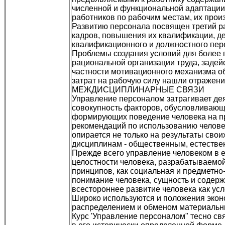
численной и функциональной адаптации 
работников по рабочим местам, их прои
Развитию персонала посвящен третий ра
кадров, повышения их квалификации, де
квалификационного и должностного пер
Проблемы создания условий для более 
рациональной организации труда, задей
частности мотивационного механизма о
затрат на рабочую силу нашли отражени
МЕЖДИСЦИПЛИНАРНЫЕ СВЯЗИ
Управление персоналом затрагивает дея
совокупность факторов, обусловливающи
формирующих поведение человека на пр
рекомендаций по использованию челове
опирается не только на результаты свои
дисциплинам - общественным, естестве
Прежде всего управление человеком в е
целостности человека, разрабатываемо
принципов, как социальная и предметно
понимание человека, сущность и содерж
всестороннее развитие человека как ус
Широко используются и положения эконо
распределением и обменом материальны
Курс 'Управление персоналом" тесно свя