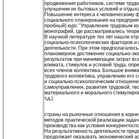
продвижения работников, системе трудо
улучшении их бытовых условий и отдыха 
Повышение интереса к человеческому фа
социального планирования на предприят
пробный) курс "Управление трудовым ко
монографий, где рассматривались теория
В научной литературе тех лет нашли от
социально-психологических факторов и 
деятельности. При этом предполагалось
планомерное достижение социально-эко
результатов при минимизации затрат вс
климата, стимулов и условий труда, оп
всех членов коллектива. Большое вним
трудового коллектива, управлению его 
и социально-психологическим отношени
самоуправления, развития трудовой, тв
материального и морального стимулиров
т.д.).
страны на рыночные отношения в корне
методов практической реализации зада
производства как условия конкурентосп
На результативность деятельности пред
продолжает оказывать экономический ас