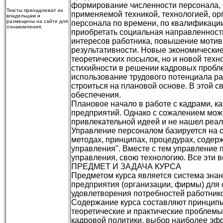
формирование численности персонала, 
Тексты принадлежат их
применяемой техникой, технологией, ор
владельцам и
размещены на сайте для
персонала по времени, по квалификации
ознакомления.
приобретать социальная направленность
интересов работника, повышение мотиви
результативности. Новые экономические
теоретических посылок, но и новой техн
стихийности в решении кадровых пробле
использование трудового потенциала р
строиться на плановой основе. В этой 
обеспечения.
Плановое начало в работе с кадрами, к
предприятий. Однако с сожалением можн
привлекательной идеей и не нашел реал
Управление персоналом базируется на
методах, принципах, процедурах, содер
управления". Вместе с тем управление 
управления, свою технологию. Все эти 
ПРЕДМЕТ И ЗАДАЧА КУРСА
Предметом курса является система зна
предприятия (организации, фирмы) для
удовлетворения потребностей работнико
Содержание курса составляют принципы
теоретические и практические проблемы
кадровой политики, выбор наиболее эфф