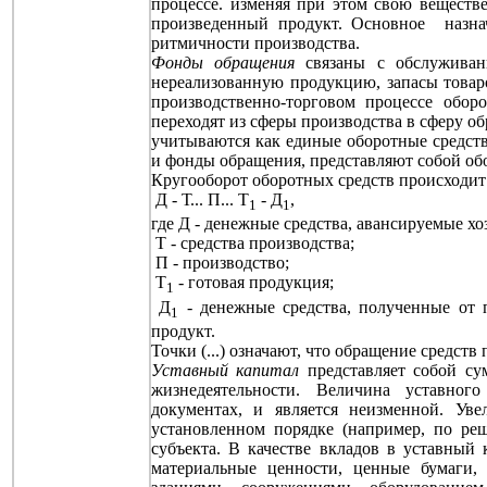
процессе. изменяя при этом свою веществ
произведенный продукт. Основное назна
ритмичности производства.
Фонды обращения
связаны с обслуживан
нереализованную продукцию, запасы товаров
производственно-торговом процессе обор
переходят из сферы производства в сферу об
учитываются как единые оборотные средст
и фонды обращения, представляют собой обо
Кругооборот оборотных средств происходит
Д - Т... П... Т
- Д
,
1
1
где Д - денежные средства, авансируемые х
Т - средства производства;
П - производство;
Т
- готовая продукция;
1
Д
- денежные средства, полученные от
1
продукт.
Точки (...) означают, что обращение средств
Уставный капитал
представляет собой су
жизнедеятельности. Величина уставног
документах, и является неизменной. Ув
установленном порядке (например, по ре
субъекта. В качестве вкладов в уставный 
материальные ценности, ценные бумаги,