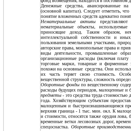
фонд возмещения, находится в постоянном 
Денежные средства, авансированные на
(основной капитал). Следует отметить, ч
понятие вложенных средств адекватно поня
Нематериальные активы
представляют 
нематериальные объекты, используемые
приносящие доход. Таким образом, не
интеллектуальной собственности и ины
пользования земельными участками, природ
авторские права, монопольные права и прив
виды деятельности, промышленные образц
организационные расходы (включая плату з
торговые марки, товарные и фирменные 
похожи на основные средства. Они использ
их часть теряет свою стоимость. Особе
вещественной структуры, сложность опреде
Оборотные фонды
по вещественному содерж
расходы будущих периодов, малоценные и
предметы
- это средства труда стоимостью 
года. Хозяйствующим субъектам предостав
малоценным и быстроизнашивающимся предм
верхняя граница - 1 тыс. мин. окл. К мал
и стоимости, относятся также орудия лова,
временные ветки лесовозных дорог, времен
спецоснастка.
Оборотные производственн