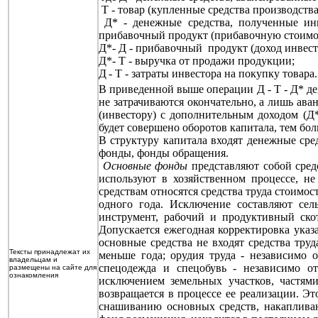
Т - товар (купленные средства производства
Д* - денежные средства, полученные ин
прибавочный продукт (прибавочную стоимо
Д*- Д - прибавочный продукт (доход инвест
Д*- Т - выручка от продажи продукции;
Д
- Т - затраты инвестора на покупку товара.
В приведенной выше операции Д - Т - Д* де
не затрачиваются окончательно, а лишь ава
(инвестору) с дополнительным доходом (Д*
будет совершено оборотов капитала, тем бол
В структуру капитала входят денежные ср
фонды, фонды обращения.
Основные фонды
представляют собой средс
используют в хозяйственном процессе, н
средствам относятся средства труда стоимо
одного года. Исключение составляют сел
инструмент, рабочий и продуктивный ско
Допускается ежегодная корректировка указ
основные средства не входят средства тру
Тексты принадлежат их
меньше года; орудия труда - независимо 
владельцам и
спецодежда и спецобувь - независимо 
размещены на сайте для
ознакомления
исключением земельных участков, частями
возвращается в процессе ее реализации. Э
снашиванию основных средств, накаплива