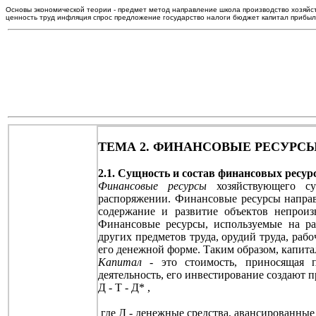
Основы экономической теории - предмет метод направление школа производство хозяйст
ценность труд инфляция спрос предложение государство налоги бюджет капитал прибыл
ТЕМА 2. ФИНАНСОВЫЕ РЕСУРС
2.1. Сущность и состав финансовых ресур
Финансовые ресурсы
хозяйствующего су
распоряжении. Финансовые ресурсы направл
содержание и развитие объектов непроизв
Финансовые ресурсы, используемые на раз
других предметов труда, орудий труда, раб
его денежной форме. Таким образом, капитал
Капитал
- это стоимость, приносящая п
деятельность, его инвестирование создают 
Д - Т - Д* ,
где Д - денежные средства, авансированные