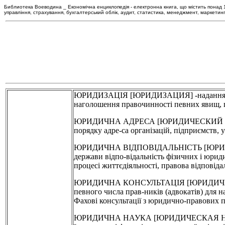
Библиотека Воеводина _ Економічна енциклопедія - електронна книга, що містить понад 120
управління, страхування, бухгалтерський облік, аудит, статистика, менеджмент, маркетин
ЮРИДИЗАЦІЯ [ЮРИДИЗАЦИЯ] -надання певни
наголошення правочинності певних явищ, п
ЮРИДИЧНА АДРЕСА [ЮРИДИЧЕСКИЙ АДРЕС] 
порядку адре-са організацій, підприємств, 
ЮРИДИЧНА ВІДПОВІДАЛЬНІСТЬ [ЮРИДИЧ
держави відпо-відальність фізичних і юриди
процесі життєдіяльності, правова відповідал
ЮРИДИЧНА КОНСУЛЬТАЦІЯ [ЮРИДИЧЕСКАЯ
певного числа прав-ників (адвокатів) для
Фахові консультації з юридично-правових 
ЮРИДИЧНА НАУКА [ЮРИДИЧЕСКАЯ НАУКА] -