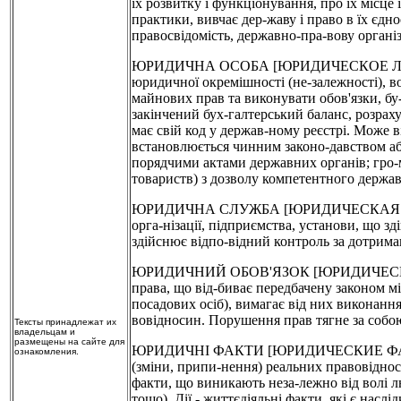
їх розвитку і функціонування, про їх місце 
практики, вивчає дер-жаву і право в їх єдно
правосвідомість, державно-пра-вову організ
ЮРИДИЧНА ОСОБА [ЮРИДИЧЕСКОЕ ЛИЦО] - о
юридичної окремішності (не-залежності), во
майнових прав та виконувати обов'язки, бу-т
закінчений бух-галтерський баланс, розрах
має свій код у держав-ному реєстрі. Може в
встановлюється чинним законо-давством або
порядчими актами державних органів; гро-ма
товариств) з дозволу компетентного держав
ЮРИДИЧНА СЛУЖБА [ЮРИДИЧЕСКАЯ СЛУЖБА
орга-нізації, підприємства, установи, що 
здійснює відпо-відний контроль за дотриман
ЮРИДИЧНИЙ ОБОВ'ЯЗОК [ЮРИДИЧЕСКАЯ О
права, що від-биває передбачену законом мі
посадових осіб), вимагає від них виконання
вовідносин. Порушення прав тягне за собою
Тексты принадлежат их
владельцам и
размещены на сайте для
ЮРИДИЧНІ ФАКТИ [ЮРИДИЧЕСКИЕ ФАКТЫ] -
ознакомления.
(зміни, припи-нення) реальних правовідносин
факти, що виникають неза-лежно від волі л
тощо). Дії - життєдіяльні факти, які є наслі