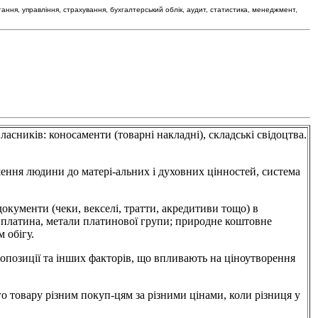
тання, управління, страхування, бухгалтерський облік, аудит, статистика, менеджмент,
ів: коносаменти (товарні накладні), складські свідоцтва.
 людини до матері-альних і духовних цінностей, система
менти (чеки, векселі, тратти, акредитиви тощо) в
бло, платина, метали платинової групи; природне коштовне
 обігу.
озиції та інших факторів, що впливають на ціноутворення
у різним покуп-цям за різними цінами, коли різниця у