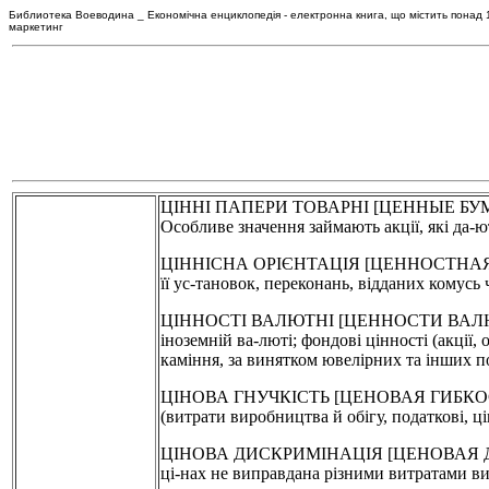
Библиотека Воеводина _ Економічна енциклопедія - електронна книга, що містить понад 120
маркетинг
ЦІННІ ПАПЕРИ ТОВАРНІ [ЦЕННЫЕ БУМАГИ ТО
Особливе значення займають акції, які да-ют
ЦІННІСНА ОРІЄНТАЦІЯ [ЦЕННОСТНАЯ ОРИЕН
її ус-тановок, переконань, відданих комусь 
ЦІННОСТІ ВАЛЮТНІ [ЦЕННОСТИ ВАЛЮТНЫЕ] -
іноземній ва-люті; фондові цінності (акції,
каміння, за винятком ювелірних та інших п
ЦІНОВА ГНУЧКІСТЬ [ЦЕНОВАЯ ГИБКОСТЬ] - з
(витрати виробництва й обігу, податкові, ц
ЦІНОВА ДИСКРИМІНАЦІЯ [ЦЕНОВАЯ ДИСКРИ
ці-нах не виправдана різними витратами ви