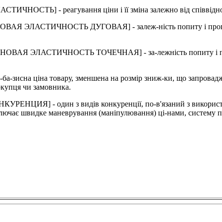
СТЬ] - реагування ціни і її зміна залежно від співвідношен
ЛАСТИЧНОСТЬ ДУГОВАЯ] - залеж-ність попиту і пропозиції в
ЭЛАСТИЧНОСТЬ ТОЧЕЧНАЯ] - за-лежність попиту і пропозиці
 ціна товару, зменшена на розмір зниж-ки, що запроваджуєтьс
окупця чи замовника.
ИЯ] - один з видів конкуренції, по-в'язаний з використанн
ключає швидке маневрування (маніпулювання) ці-нами, систему 