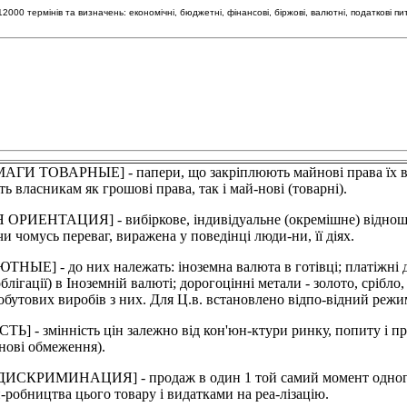
00 термінів та визначень: економічні, бюджетні, фінансові, біржові, валютні, податкові пи
ВАРНЫЕ] - папери, що закріплюють майнові права їх власник
ь власникам як грошові права, так і май-нові (товарні).
ТАЦИЯ] - вибіркове, індивідуальне (окремішне) відношення
чи чомусь переваг, виражена у поведінці люди-ни, її діях.
 до них належать: іноземна валюта в готівці; платіжні доку
 облігації) в Іноземній валюті; дорогоцінні метали - золото, срі
обутових виробів з них. Для Ц.в. встановлено відпо-відний режим
мінність цін залежно від кон'юн-ктури ринку, попиту і проп
інові обмеження).
МИНАЦИЯ] - продаж в один 1 той самий момент одного товар
-робництва цього товару і видатками на реа-лізацію.