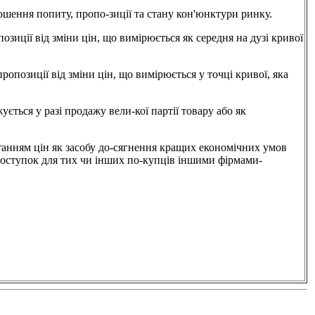
ня попиту, пропо-зиції та стану кон'юнктури ринку.
ід зміни цін, що вимірюється як середня на дузі кривої
ї від зміни цін, що вимірюється у точці кривої, яка
я у разі продажу вели-кої партії товару або як
ям цін як засобу до-сягнення кращих економічних умов
поступок для тих чи інших по-купців іншими фірмами-