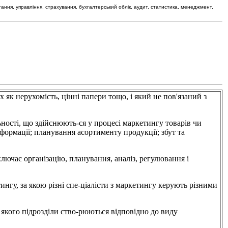
тання, управління, страхування, бухгалтерський облік, аудит, статистика, менеджмент,
рухомість, цінні папери тощо, і який не пов'язаний з
і, що здійснюють-ся у процесі маркетингу товарів чи
формації; планування асортименту продукції; збут та
ає організацію, планування, аналіз, регулювання і
 якою різні спе-ціалісти з маркетингу керують різними
 підрозділи ство-рюються відповідно до виду