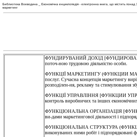
Библиотека Воеводина _ Економічна енциклопедія - електронна книга, що містить понад 120
маркетинг
ФУНДИРУВАНИЙ ДОХІД [ФУНДИРОВАН-НЫЙ ДОХ
поточ-ною трудовою діяльністю особи.
ФУНКЦІЇ МАРКЕТИНГУ (ФУНКЦИИ МАРКЕТИНГА
послуг. Сучасна концепція маркетингу виріз
розподілен-ня, рекламу та стимулювання зб
ФУНКЦІЇ УПРАВЛІННЯ [ФУНКЦИИ УПРАВЛЕНИЯ
контроль виробничих та інших економічних
ФУНКЦІОНАЛЬНА ОРГАНІЗАЦІЯ [ФУНКЦИОНА
ви-дами маркетингової діяльності і підпоря
ФУНКЦІОНАЛЬНА СТРУКТУРА (ФУНКЦИОНАЛЬ
виконуваних ними робіт і підпорядковані 