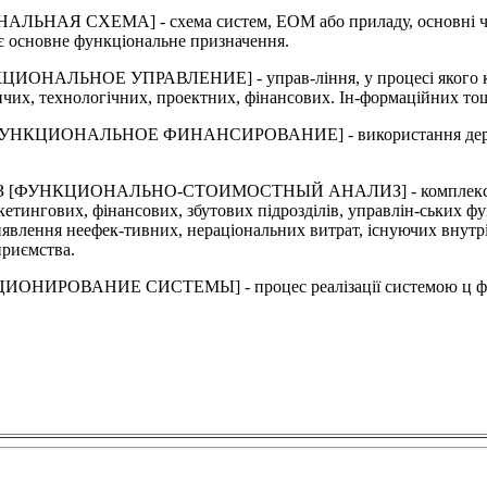
ХЕМА] - схема систем, ЕОМ або приладу, основні частини 
є основне функціональне призначення.
ЬНОЕ УПРАВЛЕНИЕ] - управ-ління, у процесі якого кожен ф
ичих, технологічних, проектних, фінансових. Ін-формаційних тощ
ОНАЛЬНОЕ ФИНАНСИРОВАНИЕ] - використання державою фі
НКЦИОНАЛЬНО-СТОИМОСТНЫЙ АНАЛИЗ] - комплексний сист
кетингових, фінансових, збутових підрозділів, управлін-ських ф
иявлення неефек-тивних, нераціональних витрат, існуючих внутр
приємства.
АНИЕ СИСТЕМЫ] - процес реалізації системою ц функцій, 