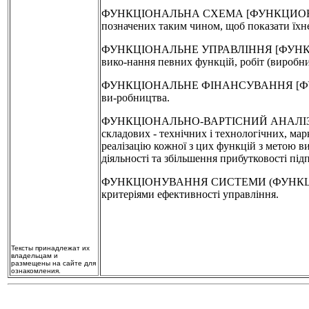
ФУНКЦІОНАЛЬНА СХЕМА [ФУНКЦИОНАЛЬНАЯ С
позначених таким чином, щоб показати їхн
ФУНКЦІОНАЛЬНЕ УПРАВЛІННЯ [ФУНКЦИОНАЛ
вико-нання певних функцій, робіт (виробн
ФУНКЦІОНАЛЬНЕ ФІНАНСУВАННЯ [ФУНКЦИ
ви-робництва.
ФУНКЦІОНАЛЬНО-ВАРТІСНИЙ АНАЛІЗ [ФУ
складових - технічних і технологічних, мар
реалізацію кожної з цих функцій з метою в
діяльності та збільшення прибутковості під
ФУНКЦІОНУВАННЯ СИСТЕМИ (ФУНКЦИОНИРОВ
критеріями ефективності управління.
Тексты принадлежат их
владельцам и
размещены на сайте для
ознакомления.