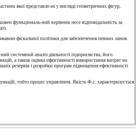
якої представле-ні у вигляді геометричних фігур,
ункціональ-ний керівник несе відповідальність за
о).
скальної політики для забезпечення певних ланок
емний аналіз діяльності підприємства, його
ункцій, а також оцінка ефективності використання витрат на
ішніх резервів і розробки програм підвищення ефективності
тобто процес управління. Якість Ф.с. характеризується