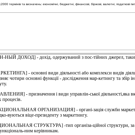
00 термінів та визначень: економічні, бюджетні, фінансові, біржові, валютні, податкові пи
ОД] - дохід, одержуваний з пос-тійних джерел, таких як не
] - основні види діяльності або комплекси видів діяльност
няє чотири основні функції - дослідження мар-кетингу та збір ін
уту.
] - призначення і види управлін-ської діяльності,яка включ
 процесів.
ЛЬНАЯ ОРГАНИЗАЦИЯ] - органі-зація служби маркетингу, за
дко-вуються віце-президенту з маркетингу.
НАЯ СТРУКТУРА] -тип організа-ційної структури, за якого
функціональ-ним керівникам.