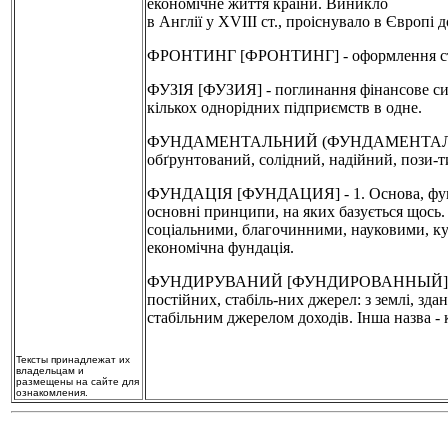
економічне життя країни. Виникло
в Англії у XVIII ст., проіснувало в Європі
ФРОНТИНГ [ФРОНТИНГ] - оформлення страх
ФУЗІЯ [ФУЗИЯ] - поглинання фінансове си
кількох однорідних підприємств в одне.
ФУНДАМЕНТАЛЬНИЙ (ФУНДАМЕНТАЛЬНЫЙ] -
обґрунтований, солідний, надійний, пози-
ФУНДАЦІЯ [ФУНДАЦИЯ] - 1. Основа, фундаме
основні принципи, на яких базується щось
соціальними, благочинними, науковими, к
економічна фундація.
ФУНДИРУВАНИЙ [ФУНДИРОВАННЫЙ] - 1. Тве
постійних, стабіль-них джерел: з землі, зда
стабільним джерелом доходів. Інша назва - 
Тексты принадлежат их
владельцам и
размещены на сайте для
ознакомления.