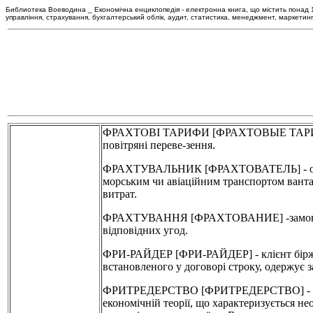
Библиотека Воеводина _ Економічна енциклопедія - електронна книга, що містить понад 120
управління, страхування, бухгалтерський облік, аудит, статистика, менеджмент, маркетин
ФРАХТОВІ ТАРИФИ [ФРАХТОВЫЕ ТАРИФЫ] - 
повітряні переве-зення.
ФРАХТУВАЛЬНИК [ФРАХТОВАТЕЛЬ] - одна з
морським чи авіаційним транспортом вантаж
витрат.
ФРАХТУВАННЯ [ФРАХТОВАНИЕ] -замов-ленн
відповідних угод.
ФРИ-РАЙДЕР [ФРИ-РАЙДЕР] - клієнт біржі, 
встановленого у договорі строку, одержує 
ФРИТРЕДЕРСТВО [ФРИТРЕДЕРСТВО] - еконо-
економічній теорії, що характеризується не