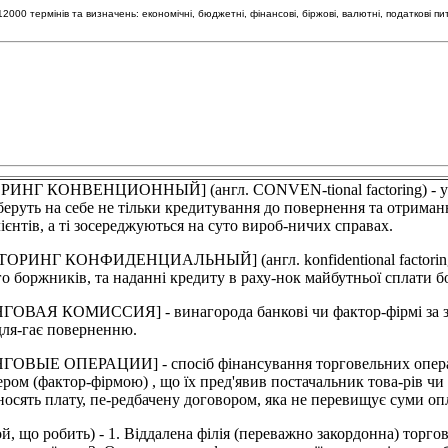
00 термінів та визначень: економічні, бюджетні, фінансові, біржові, валютні, податкові пи
НВЕНЦИОННЫЙ] (англ. CONVEN-tional factoring) - універса
 беруть на себе не тільки кредитування до повернення та отриманн
ієнтів, а ті зосереджуються на суто вироб-ничих справах.
КОНФИДЕНЦИАЛЬНЫЙ] (англ. konfidentional factoring) - на
ого боржників, та наданні кредиту в раху-нок майбутньої сплати 
ОМИССИЯ] - винагорода банкові чи фактор-фірмі за здійсн
ідля-гає поверненню.
 ОПЕРАЦИИ] - спосіб фінансування торговельних операцій 
ром (фактор-фірмою) , що їх пред'явив постачальник това-рів ч
вносять плату, пе-редбачену договором, яка не перевищує суми о
 що робить) - 1. Віддалена філія (переважно закордонна) торго