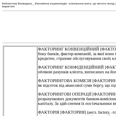
Библиотека Воеводина _ Економічна енциклопедія - електронна книга, що містить понад 120
маркетинг
ФАКТОРИНГ КОНВЕНЦІЙНИЙ [ФАКТОРИНГ КО
боку банків, фактор-компаній, за якої вони
кредитне, страхове обслуговування своїх кл
ФАКТОРИНГ КОНФІДЕНЦІЙНИЙ [ФАКТОРИНГ 
облікові рахунків клієнта, виписаних на й
ФАКТОРИНГОВА КОМІСІЯ [ФАКТОРИНГОВАЯ К
як відсоток від авансової суми боргу, що п
ФАКТОРИНГОВІ ОПЕРАЦІЇ [ФАКТОРИНГОВЫЕ
розрахункових документів банком-комісіоне
капіталу. За здій-снення їх постачальники 
ФАКТОРІЯ [ФАКТОРИЯ] (англ. factory, -той,