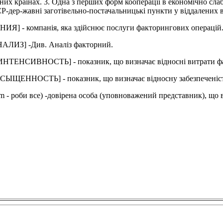
их країнах. 3. Одна з перших форм кооперації в економічно слабо
-дер-жавні заготівельно-постачальницькі пункти у віддалених 
компанія, яка здійснює послуги факторингових операцій
З] -Див. Аналіз факторний.
ВНОСТЬ] - показник, що визначає відносні витрати фактор
СТЬ] - показник, що визначає відносну забезпеченість 
оби все) -довірена особа (уповноважений представник), що ви