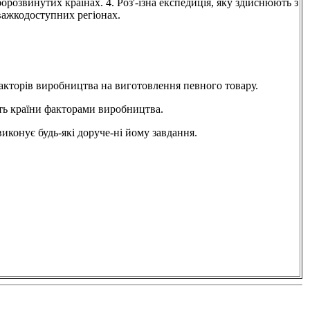
розвинутих країнах. 4. Роз'-їзна експедиція, яку здійснюють з
важкодоступних регіонах.
.
ів виробництва на виготовлення певного товару.
країни факторами виробництва.
конує будь-які доруче-ні йому завдання.