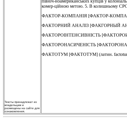
північ-ноамериканських купців у колоніальн
комер-ційною метою. 5. В колишньому СРСР
ФАКТОР-КОМПАНІЯ [ФАКТОР-КОМПАНИЯ] - 
ФАКТОРНИЙ АНАЛІЗ [ФАКГОРНЫЙ АНАЛИ
ФАКТОРОІНТЕНСИВНІСТЬ [ФАКТОРОИНТЕНСИ
ФАКТОРОНАСИЧЕНІСТЬ [ФАКТОРОНАСЫЩЕННО
ФАКТОТУМ [ФАКТОТУМ] (латин. factotum - р
Тексты принадлежат их
владельцам и
размещены на сайте для
ознакомления.