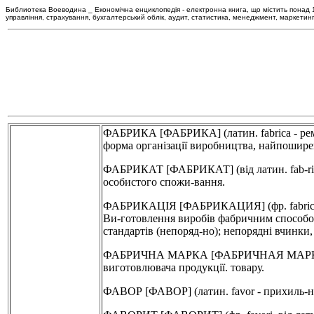
Библиотека Воеводина _ Економічна енциклопедія - електронна книга, що містить понад 120
управління, страхування, бухгалтерський облік, аудит, статистика, менеджмент, маркетин
ФАБРИКА [ФАБРИКА] (латин. fabrica - ремес
форма організації виробництва, найпоширен
ФАБРИКАТ [ФАБРИКАТ] (від латин. fab-rica
особистого спожи-вання.
ФАБРИКАЦІЯ [ФАБРИКАЦИЯ] (фр. fabrication
Ви-готовлення виробів фабричним способом
стандартів (непоряд-но); непорядні вчинки,
ФАБРИЧНА МАРКА [ФАБРИЧНАЯ МАРКА] - п
виготовлювача продукції. товару.
ФАВОР [ФАВОР] (латин. favor - прихиль-ніс