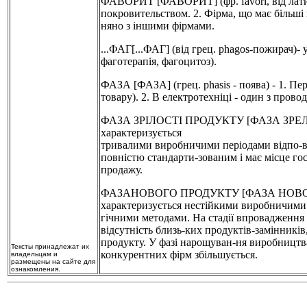
ФАВОРИТ [ФАВОРИТ] (фр. favori, від латин. 
покровительством. 2. Фірма, що має більші
няно з іншими фірмами.
...ФАГ[...ФАГ] (від грец. phagos-пожирач)-
фаготерапія, фагоцитоз).
ФАЗА [ФАЗА] (грец. phasis - поява) - 1. Пері
товару). 2. В електротехніці - один з прово
ФАЗА ЗРІЛОСТІ ПРОДУКТУ [ФАЗА ЗРЕЛОСТИ
характеризується
тривалими виробничими періодами відпо-від
повністю стандарти-зованим і має місце г
продажу.
ФАЗАНОВОГО ПРОДУКТУ [ФАЗА НОВОГО ПР
характеризується нестійкими виробничими
гічними методами. На стадії впровадження 
відсутність близь-ких продуктів-замінникі
продукту. У фазі нарощуван-ня виробництва 
Тексты принадлежат их
конкурентних фірм збільшується.
владельцам и
размещены на сайте для
ознакомления.