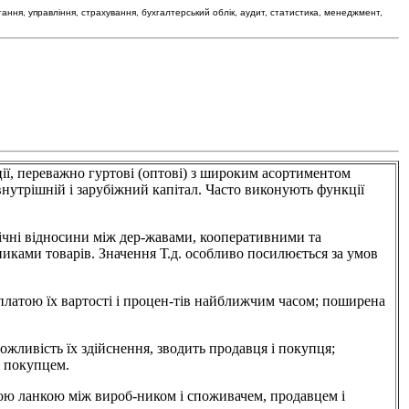
тання, управління, страхування, бухгалтерський облік, аудит, статистика, менеджмент,
, переважно гуртові (оптові) з широким асортиментом
нутрішній і зарубіжний капітал. Часто виконують функції
ні відносини між дер-жавами, кооперативними та
иками товарів. Значення Т.д. особливо посилюється за умов
тою їх вартості і процен-тів найближчим часом; поширена
вість їх здійснення, зводить продавця і покупця;
і покупцем.
анкою між вироб-ником і споживачем, продавцем і