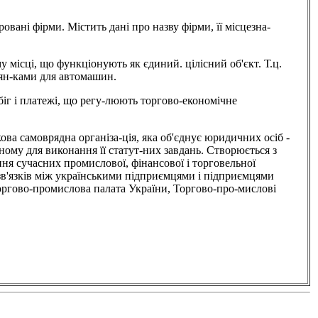
ні фірми. Містить дані про назву фірми, її місцезна-
ці, що функціонують як єдиний. цілісний об'єкт. Т.ц.
оян-ками для автомашин.
і платежі, що регу-люють торгово-економічне
рядна організа-ція, яка об'єднує юридичних осіб -
ному для виконання її статут-них завдань. Створюється з
ння сучасних промислової, фінансової і торговельної
 зв'язків між українськими підприємцями і підприємцями
 Торгово-промислова палата України, Торгово-про-мислові