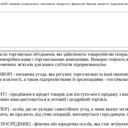
00 термінів та визначень: економічні, бюджетні, фінансові, біржові, валютні, податкові пи
орговельні об'єднання, які здійснюють товарообігові операції
аровиробни-ками і торговельними компаніями. Викорис-товують в
омічних зв'яз-ків для інших суб'єктів підприємництва.
письмова угода, яка регулює торго-вельні та інші економіч
ласності, а також підприємствами й організаціями - постачальн
идбання в кредит товарів для поступо-вого продажу з випла
иво вико-ристовується в оптовій і роздрібній торгівлі.
ба, що не укладає самостійних угод, а лише вказує на можли
ть, як пра-вило, від суми операцій, виплачується і про-давцем, 
ИК] - фізична або юридична осо-ба, яка стає зв'язуючою л