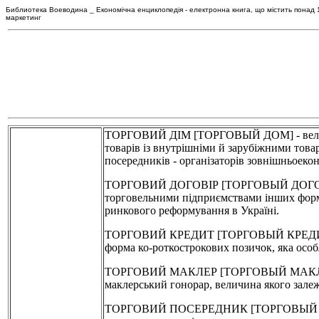
Библиотека Воеводина _ Економічна енциклопедія - електронна книга, що містить понад 120
маркетинг
ТОРГОВИЙ ДІМ [ТОРГОВЫЙ ДОМ] - вели-кі т
товарів із внутрішніми й зарубіжними тов
посередників - організаторів зовнішньоекон
ТОРГОВИЙ ДОГОВІР [ТОРГОВЫЙ ДОГОВОР] - 
торговельними підприємствами інших форм в
ринкового реформування в Україні.
ТОРГОВИЙ КРЕДИТ [ТОРГОВЫЙ КРЕДИТ] - пр
форма ко-роткострокових позичок, яка особл
ТОРГОВИЙ МАКЛЕР [ТОРГОВЫЙ МАКЛЕР] - осо
маклерський гонорар, величина якого залежи
ТОРГОВИЙ ПОСЕРЕДНИК [ТОРГОВЫЙ ПОСРЕДН