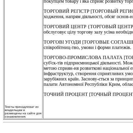
покупцем товару і яка сприяє розвитку торг
ТОРГОВИЙ РЕГІСТР [ТОРГОВЫЙ РЕГИСТР] - ре
ходження, напрям діяльності, обсяг основ-н
ТОРГОВИЙ ЦЕНТР {ТОРГОВЫЙ ЦЕНТР] - компл
обслуговує цілу торгову залу усіма необхі
ТОРГОВІ УГОДИ [ТОРГОВЫЕ СОГЛАШЕНИЯ] - 
співробітниц-тво, умови і форми платежів.
ТОРГОВО-ПРОМИСЛОВА ПАЛАТА [ТОРГОВО-
суб'єк-тів підприємницької діяльності. Мож
метою сприян-ня розвиткові національної ек
інфраструктур, створення сприятливих умов
зарубіжних країн. Заснову-ється за принци
палати Автономної Республіки Крим, област
ТОЧНИЙ ПРОЦЕНТ [ТОЧНЫЙ ПРОЦЕНТ] -
Тексты принадлежат их
владельцам и
размещены на сайте для
ознакомления.