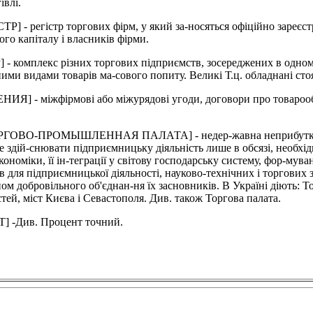
івлі.
гістр торгових фірм, у який за-носяться офіційно зареєстрова
ого капіталу і власників фірми.
екс різних торгових підприємств, зосереджених в одному міс
дними видами товарів ма-сового попиту. Великі Т.ц. обладнані ст
міжфірмові або міжурядові угоди, договори про товарообіг 
ПРОМЫШЛЕННАЯ ПАЛАТА] - недер-жавна неприбуткова самов
е здій-снювати підприємницьку діяльність лише в обсязі, необхід
ономіки, її ін-теграції у світову господарську систему, фор-мува
 для підприємницької діяльності, науково-технічних і торгових
пом добровільного об'єднан-ня їх засновників. В Україні діють:
ей, міст Києва і Севастополя. Див. також Торгова палата.
Див. Процент точний.