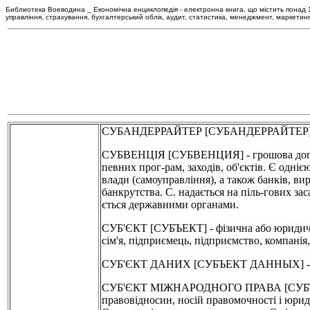
Библиотека Воеводина _ Економічна енциклопедія - електронна книга, що містить понад 120
управління, страхування, бухгалтерський облік, аудит, статистика, менеджмент, маркетин
СУБАНДЕРРАЙТЕР [СУБАНДЕРРАЙТЕР] - 
СУБВЕНЦІЯ [СУБВЕНЦИЯ] - грошова допомо
певних прог-рам, заходів, об'єктів. Є одні
влади (самоуправління), а також банків, ви
банкрутства. С. надається на піль-гових за
ється державними органами.
СУБ'ЄКТ [СУБЪЕКТ] - фізична або юридич-н
сім'я, підприємець, підприємство, компанія,
СУБ'ЄКТ ДАНИХ [СУБЪЕКТ ДАННЫХ] - авт
СУБ'ЄКТ МІЖНАРОДНОГО ПРАВА [СУБЪ
правовідносин, носій правомочності і юрид