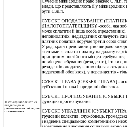
Сучасне міжнародне право вважає С.лі.п. та
влади, що представляють її у міжнародних 
бути С.лі.п.
СУБ'ЄКТ ОПОДАТКУВАННЯ (ПЛАТНИК
(НАЛОГОПЛАТЕЛЬЩИК)] -особа, яка зобов'яз
може сплатити й інша особа (представник). 
неповнолітніх, недієздатних сплачують їхні 
платник податків доручає третій особі спл
У ряді країн представництво широко викори
агентами зі сплати податку на додану варті
принципом постійного місце-перебування, зг
не місцеперебування (резиденти), і таких, 
резидентів оподаткуванню підлягають доходи
податковий обов'язок), у нерезидентів - тіл
СУБ'ЄКТ ПРАВА [СУБЪЕКТ ПРАВА] - осо-ба а
суб'єктивні права і юридичні обов'язки.
СУБ'ЄКТ ПРОГНОЗУВАННЯ [СУБЪЕКТ ПРОГ
функцію прогно-зування.
Тексты принадлежат их
владельцам и
размещены на сайте для
СУБ'ЄКТ УПРАВЛІННЯ [СУБЪЕКТ УПРАВЛЕНИЯ
ознакомления.
трудовий колектив, службовець, громадська
і наділена спеціальною компетенцією і нео
забезпечення виконання соціально-еконо-мі