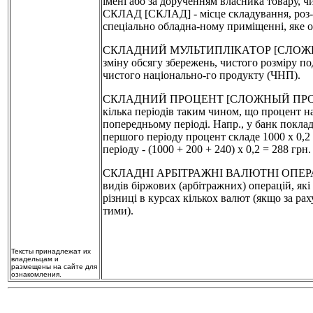
імені або за дорученням власника товару, чи
СКЛАД [СКЛАД] - місце складування, роз-м
спеціально обладна-ному приміщенні, яке о
СКЛАДНИЙ МУЛЬТИПЛІКАТОР [СЛОЖНЫЙ 
зміну обсягу збережень, чистого розміру по
чистого національно-го продукту (ЧНП).
СКЛАДНИЙ ПРОЦЕНТ [СЛОЖНЫЙ ПРОЦЕНТ] -
кілька періодів таким чином, що процент на
попередньому періоді. Напр., у банк покладе
першого періоду процент складе 1000 х 0,2 = 
періоду - (1000 + 200 + 240) х 0,2 = 288 грн. і
СКЛАДНІ АРБІТРАЖНІ ВАЛЮТНІ ОПЕР
видів біржових (арбітражних) операцій, як
різниці в курсах кількох валют (якщо за рах
тими).
Тексты принадлежат их
владельцам и
размещены на сайте для
ознакомления.