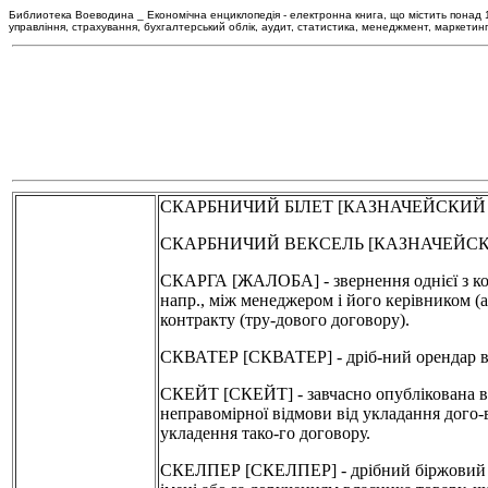
Библиотека Воеводина _ Економічна енциклопедія - електронна книга, що містить понад 120
управління, страхування, бухгалтерський облік, аудит, статистика, менеджмент, маркетин
СКАРБНИЧИЙ БІЛЕТ [КАЗНАЧЕЙСКИЙ БИЛЕТ
СКАРБНИЧИЙ ВЕКСЕЛЬ [КАЗНАЧЕЙСКИЙ В
СКАРГА [ЖАЛОБА] - звернення однієї з кон
напр., між менеджером і його керівником (
контракту (тру-дового договору).
СКВАТЕР [СКВАТЕР] - дріб-ний орендар в 
СКЕЙТ [СКЕЙТ] - завчасно опублікована в з
неправомірної відмови від укладання дого
укладення тако-го договору.
СКЕЛПЕР [СКЕЛПЕР] - дрібний біржовий мак