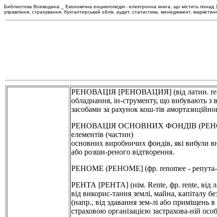
Библиотека Воеводина _ Економічна енциклопедія - електронна книга, що містить понад 120
управління, страхування, бухгалтерський облік, аудит, статистика, менеджмент, маркетин
РЕНОВАЦІЯ [РЕНОВАЦИЯ] (від латин. renov
обладнання, ін-струменту, що вибувають з 
засобами за рахунок кош-тів амортазиційно
РЕНОВАЦІЯ ОСНОВНИХ ФОНДІВ (РЕНОВА
елементів (частин)
основних виробничих фондів, які вибули вн
або розши-реного відтворення.
РЕНОМЕ (РЕНОМЕ] (фр. renomee - репута-ція
РЕНТА [РЕНТА] (нім. Rente, фр. rente, від 
від викорис-тання землі, майна, капіталу б
(напр., від здавання зем-лі або приміщень 
страховою організацією застрахова-ній особ