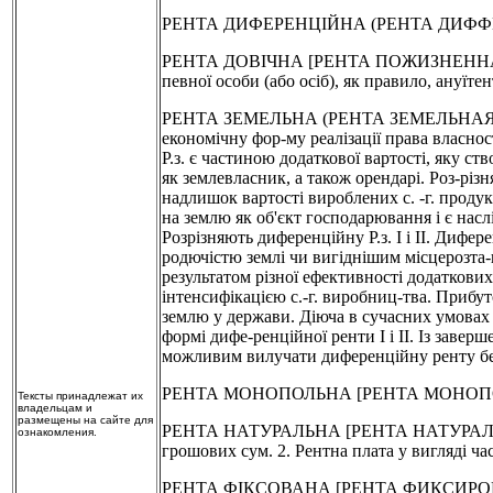
РЕНТА ДИФЕРЕНЦІЙНА (РЕНТА ДИФФЕРЕ
РЕНТА ДОВІЧНА [РЕНТА ПОЖИЗНЕННАЯ] - у
певної особи (або осіб), як правило, ануїтен
РЕНТА ЗЕМЕЛЬНА (РЕНТА ЗЕМЕЛЬНАЯ] -еко
економічну фор-му реалізації права власнос
Р.з. є частиною додаткової вартості, яку с
як землевласник, а також орендарі. Роз-різ
надлишок вартості вироблених с. -г. проду
на землю як об'єкт господарювання і є насл
Розрізняють диференційну Р.з. І і II. Дифе
родючістю землі чи вигіднішим місцерозта-шу
результатом різної ефективності додаткових
інтенсифікацією с.-г. виробниц-тва. Прибу
землю у держави. Діюча в сучасних умовах 
формі дифе-ренційної ренти І і II. Із заве
можливим вилучати диференційну ренту бе
РЕНТА МОНОПОЛЬНА [РЕНТА МОНОПОЛЬ
Тексты принадлежат их
владельцам и
размещены на сайте для
РЕНТА НАТУРАЛЬНА [РЕНТА НАТУРАЛЬНАЯ] -
ознакомления.
грошових сум. 2. Рентна плата у вигляді ч
РЕНТА ФІКСОВАНА [РЕНТА ФИКСИРОВАННАЯ