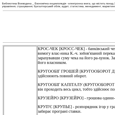
Библиотека Воеводина _ Економічна енциклопедія - електронна книга, що містить понад 120
управління, страхування, бухгалтерський облік, аудит, статистика, менеджмент, маркетин
КРОС-ЧЕК [КРОСС-ЧЕК] - банківський чек н
вимогу влас-ника К.-ч. зобов'язаний перек
зарахувавши суму чека на його ра-хунок. З
його власником.
КРУГООБІГ ГРОШЕЙ [КРУГООБОРОТ ДЕНЕГ] -
здійснюють повний оборот.
КРУГООБІГ КАПІТАЛУ (КРУГООБОРОТ КАПИТ
він проходить весь цикл, тобто здійснює п
КРУЗЕЙРО [КРУЗЕЙРО] - грошова одини-ця 
КРУП'Є [КРУПЬЕ] - розпорядник ігор у грал
забирає програні ставки.