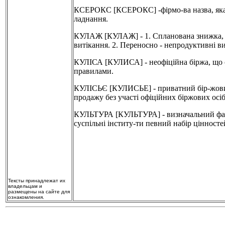
КСЕРОКС [КСЕРОКС] -фірмо-ва назва, яка ч
ладнання.
КУЛАЖ [КУЛАЖ] - 1. Спланована знижка, з
витікання. 2. Переносно - непродуктивні вит
КУЛІСА [КУЛИСА] - неофіційна біржа, що о
правилами.
КУЛІСЬЄ [КУЛИСЬЕ] - приватний бір-жовий 
продажу без участі офіційних біржових осіб
КУЛЬТУРА [КУЛЬТУРА] - визначальний фактор
суспільні інститу-ти певний набір цінносте
Тексты принадлежат их
владельцам и
размещены на сайте для
ознакомления.