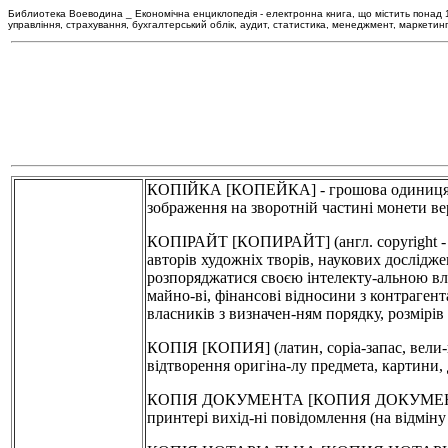
Библиотека Воеводина _ Економічна енциклопедія - електронна книга, що містить понад 120
управління, страхування, бухгалтерський облік, аудит, статистика, менеджмент, маркетин
КОПІЙКА [КОПЕЙКА] - грошова одиниця, що
зображення на зворотній частині монети ве
КОПІРАЙТ [КОПИРАЙТ] (англ. copyright - 
авторів художніх творів, наукових дослідже
розпоряджатися своєю інтелекту-альною вла
майно-ві, фінансові відносини з контрагент
власників з визначен-ням порядку, розмірів 
КОПІЯ [КОПИЯ] (латин, copia-запас, вели-ка
відтворення оригіна-лу предмета, картини,
КОПІЯ ДОКУМЕНТА [КОПИЯ ДОКУМЕНТА] - 1
принтері вихід-ні повідомлення (на відміну