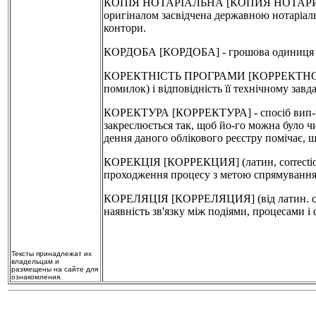
КОПІЯ НОТАРІАЛЬНА [КОПИЯ НОТАРИАЛЬНАЯ
оригіналом засвідчена державною нотаріаль
контори.
КОРДОБА [КОРДОБА] - грошова одиниця Ні
КОРЕКТНІСТЬ ПРОГРАМИ [КОРРЕКТНОСТЬ 
помилок) і відповідність її технічному завд
КОРЕКТУРА [КОРРЕКТУРА] - спосіб вип-ра
закреслюється так, щоб йо-го можна було чи
дення даного облікового реєстру помічає, 
КОРЕКЦІЯ [КОРРЕКЦИЯ] (латин, correctio-
проходження процесу з метою спрямування 
КОРЕЛЯЦІЯ [КОРРЕЛЯЦИЯ] (від латин. correl
наявність зв'язку між подіями, процесами і
Тексты принадлежат их
владельцам и
размещены на сайте для
ознакомления.