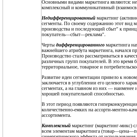
Основными видами маркетинга являются: н
комплексный и коммуникативный (взаимосвя
Недифференцированный
маркетинг (активно
сегменты. По своему содержанию этот вид м
производства и последующий сбыт" к принц
покупатель—сбыт—реклама".
Черты
дифференцированного
маркетинга нам
важнейшего атрибута маркетинга, начался пр
Производство стало рассматриваться в качес
различных групп покупателей. В это время 
территориальное, товарное и потребительско
Развитие идеи сегментации привело к ново
заключается в углублении его целевого харак
сегментах, а на главном из них — наименее
хорошей покупательной способностью.
В этот период появляются
гиперконкуренци
количественно-емких на
ассорти-ментно-кач
ассортимента.
Комплексный
маркетинг (
маркетинг-микс
) 
всем элементам маркетинга (товар—цена—п
синергетического эффекта от использования