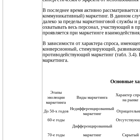
В последнее время активно рассматривается 
коммуникативный) маркетинг. В данном случ
далеко за пределы маркетинговой службы и 
охватывать весь персонал, участвующий в пр
проявляется при маркетинге взаимодействи
В зависимости от характера спроса, имеюще
конверсионный, стимулирующий, развивающи
противодействующий маркетинг (табл. 3.4).
В
маркетинга.
Основные ха
Этапы
Характер спр
эволюции
Виды маркетинга
на рынке
маркетинга
Недифференцированный
До 50-х годов
Отрицатель
маркетинг
60-е годы
Отсутствую
Дифференцированный
70-е годы
маркетинг
Скрытый