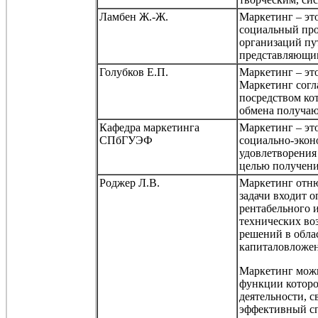
Ламбен
Ж.-Ж.
Маркетинг – эт
социальный про
организаций пу
представляющим
Голубков Е.П.
Маркетинг – эт
Маркетинг согл
посредством ко
обмена получаю
Кафедра маркетинга
Маркетинг – эт
СПбГУЭФ
социально-экон
удовлетворения 
целью получени
Роджер Л.В.
Маркетинг отнюд
задачи входит о
рентабельного 
технических во
решений в обла
капиталовложе
Маркетинг можн
функции которо
деятельности, 
эффективный спр