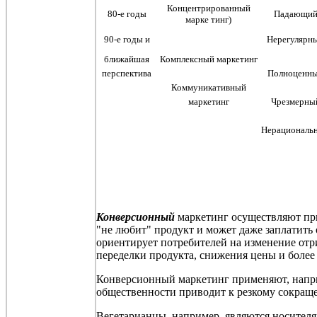
Концентрированный
80-е годы
Падающи
марке
тинг
)
90-е годы и
Нерегулярн
ближайшая
Комплексный маркетинг
перспектива
Полноценн
Коммуникативный
маркетинг
Чрезмерны
Нерациональ
Конверсионный
маркетинг осуществляют при
"не любит" продукт и может даже заплатить 
ориентирует потребителей на изменение отр
переделки продукта, снижения цены и более
Конверсионный маркетинг применяют, наприм
общественности приводит к резкому сокращ
Вегетарианцы, например, являются носителям