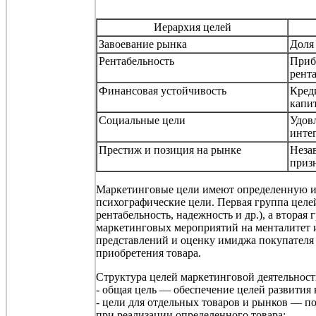
Иерархия целей
Завоевание рынка
Доля 
Рентабельность
Прибы
рент
Финансовая устойчивость
Кред
капи
Социальные цели
Удов
инте
Престиж и позиция на рынке
Неза
приз
Маркетинговые цели имеют определенную и
психографические
цели. Первая группа целе
рентабельность, надежность и др.), а вторая
маркетинговых мероприятий на менталитет и
представлений и оценку имиджа покупателя 
приобретения товара.
Структура целей маркетинговой деятельност
- общая цель — обеспечение целей развити
- цели для отдельных товаров и рынков — 
при реализации определенного товара;