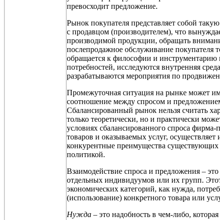
превосходит предложение.
Рынок покупателя представляет собой такую
с продавцом (производителем), что вынужда
производимой продукции, обращать внимание
послепродажное
обслуживание покупателя то
обращается к философии и инструментарию м
потребностей, исследуются внутренняя среда
разрабатываются мероприятия по продвиже
Промежуточная ситуация на рынке может име
соотношение между спросом и предложением
Сбалансированный рынок нельзя считать хар
только теоретически, но и практически мож
условиях сбалансированного спроса фирма-п
товаров и оказываемых услуг, осуществляет 
конкурентные преимущества существующих 
политикой.
Взаимодействие спроса и предложения – эт
отдельных индивидуумов или их групп. Этот
экономических категорий, как нужда, потреб
(использование) конкретного товара или услуг
Нужда –
это надобность в чем-либо, котора