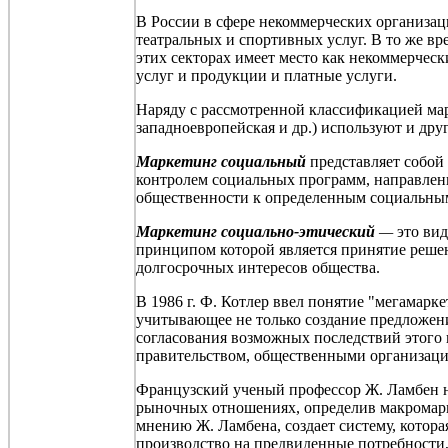
В России в сфере некоммерческих организа
театральных и спортивных услуг. В то же вр
этих секторах имеет место как некоммерческ
услуг и продукции и платные услуги.
Наряду с рассмотренной классификацией мар
западноевропейская и др.) используют и дру
Маркетинг социальный
представляет собой 
контролем социальных программ, направлен
общественности к определенным социальным
Маркетинг социально-этический
—
это вид
принципом которой является принятие решен
долгосрочных интересов общества.
В 1986 г. Ф.
Котлер
ввел понятие "
мегамарке
учитывающее не только создание предложени
согласования возможных последствий этого
правительством, общественными организаци
Французский ученый профессор Ж.
Ламбен
н
рыночных отношениях, определив
макромар
мнению Ж.
Ламбена
, создает систему, кото
производство на предвиденные потребности