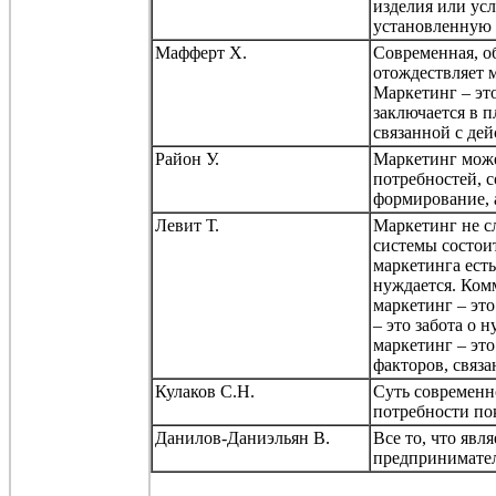
изделия или ус
установленную 
Мафферт
Х.
Современная, о
отождествляет 
Маркетинг – эт
заключается в 
связанной с д
Район У.
Маркетинг може
потребностей, с
формирование, а
Левит Т.
Маркетинг не с
системы состоит
маркетинга есть
нуждается. Комм
маркетинг – эт
– это забота о 
маркетинг – это
факторов, связа
Кулаков С.Н.
Суть современн
потребности по
Данилов-Даниэльян
В.
Все то, что явл
предпринимател