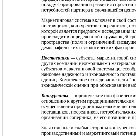
поводу формирования и развития спроса на 
потребностей партнера в сложившейся цепо
Маркетинговая система включает в свой сост
поставщиков, конкурентов, посредников, по
которой является предметом исследования 
происходит в определенной окружающей сред
пространства (поля) и ограничений (возмущ
демографических и экологических факторов.
Поставщики
—
субъекты маркетинговой сис
других компаний необходимыми материальны
субъектов маркетинговой системы целесообр
наиболее надежного и экономичного поставщ
единиц. Комплексное исследование цепи "
экономической оценки при обосновании выб
Конкуренты
—
юридические или физические 
отношению к другим предпринимательским с
осуществления предпринимательской деятел
поставщиков, посредников, потребительских 
организации-соперника, на его позицию и п
Зная сильные и слабые стороны конкурентов
производственный и маркетинговый потенц