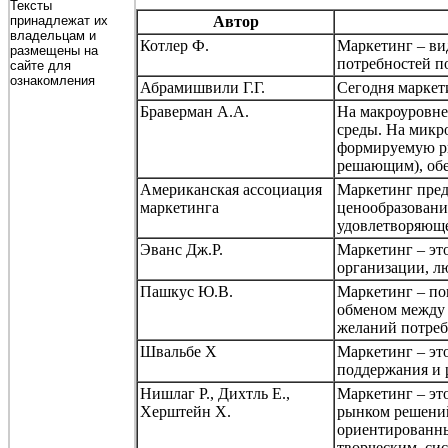
Тексты
принадлежат их
Автор
владельцам и
Котлер
Ф.
Маркетинг – ви
размещены на
потребностей п
сайте для
ознакомления
Абрамишвили
Г.Г.
Сегодня маркет
Браверман
А.А.
На
макроуровне
среды. На
микр
формируемую ры
решающим), об
Американская ассоциация
Маркетинг пред
маркетинга
ценообразовани
удовлетворяюще
Эванс Дж
.Р
.
Маркетинг – это
организации, л
Пашкус
Ю.В.
Маркетинг – по
обменом между 
желаний потреб
Швальбе
Х
Маркетинг – это
поддержания и
Нишлаг
Р.,
Дихтль
Е.,
Маркетинг – эт
Херштейн
Х.
рынком решений
ориентированны
творческим, си